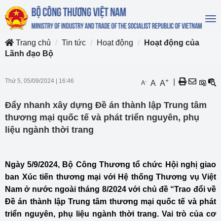
To
na
Trang chủ
Tin tức
Hoạt động
Hoạt động của
Lãnh đạo Bộ
Thứ 5, 05/09/2024
|
16:46
+
|
-
A
A
A
Đẩy nhanh xây dựng Đề án thành lập Trung tâm
thương mại quốc tế và phát triển nguyên, phụ
liệu ngành thời trang
Ngày 5/9/2024, Bộ Công Thương tổ chức Hội nghị giao
ban Xúc tiến thương mại với Hệ thống Thương vụ Việt
Nam ở nước ngoài tháng 8/2024 với chủ đề “Trao đổi về
Đề án thành lập Trung tâm thương mại quốc tế và phát
triển nguyên, phụ liệu ngành thời trang. Vai trò của cơ