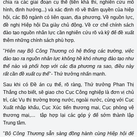
chia ra các giai đoạn cụ thể (tiền khả thi, nghiên cứu mô
hình, định hướng...) và xác định rõ về thẩm quyền của hiệp
hội, các Bộ ngành có liên quan, địa phương.
Về nguồn lực,
đề nghị Hiệp hội Da giày chủ động. Về cơ chế chính sách
đào tạo nguồn nhân lực cần nghiên cứu rõ và kỹ để đề xuất
thêm những chính sách phù hợp.
"
Hiện nay Bộ Công Thương có hệ thống các trường, việc
đào tạo ra nguồn nhân lực không hề khó nhưng đào tạo như
thế nào và phối hợp với các địa phương ra sao, điều này
rất cần đề xuất cụ thể
"- Thứ trưởng nhấn mạnh.
Sau khi có Đề án cụ thể, rõ ràng, Thứ trưởng Phan Thị
Thắng cho biết, sẽ giao cho
Cục Công nghiệp là đơn vị chủ
trì, các Vụ thị trường trong nước, ngoài nước, cùng với Cục
Xuất nhập khẩu, Cục Xúc tiến thương mại, Cục phòng vệ
thương mại,… tập hợp lại các góp ý để sớm thành lập
Trung tâm.
"
Bộ Công Thương sẵn sàng đồng hành cùng Hiệp hội để