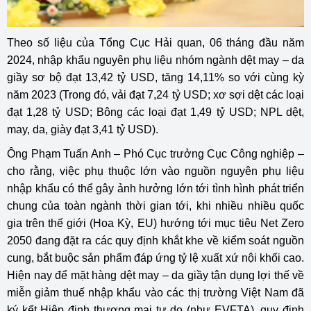
Theo số liệu của Tổng Cục Hải quan, 06 tháng đầu năm
2024, nhập khẩu nguyên phụ liệu nhóm ngành dệt may – da
giầy sơ bộ đạt 13,42 tỷ USD, tăng 14,11% so với cùng kỳ
năm 2023 (Trong đó, vải đạt 7,24 tỷ USD; xơ sợi dệt các loại
đạt 1,28 tỷ USD; Bông các loại đạt 1,49 tỷ USD; NPL dệt,
may, da, giày đạt 3,41 tỷ USD).
Ông Phạm Tuấn Anh – Phó Cục trưởng Cục Công nghiệp –
cho rằng, việc phụ thuộc lớn vào nguồn nguyên phụ liệu
nhập khẩu có thể gây ảnh hưởng lớn tới tình hình phát triển
chung của toàn ngành thời gian tới, khi nhiều nhiều quốc
gia trên thế giới (Hoa Kỳ, EU) hướng tới mục tiêu Net Zero
2050 đang đặt ra các quy định khắt khe về kiểm soát nguồn
cung, bắt buộc sản phẩm đáp ứng tỷ lệ xuất xứ nội khối cao.
Hiện nay để mặt hàng dệt may – da giầy tận dụng lợi thế về
miễn giảm thuế nhập khẩu vào các thị trường Việt Nam đã
ký kết Hiệp định thương mại tự do (như EVFTA), quy định