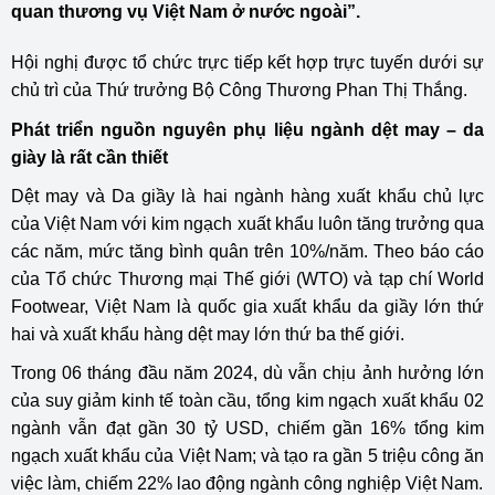
quan thương vụ Việt Nam ở nước ngoài”.
Hội nghị được tổ chức trực tiếp kết hợp trực tuyến dưới sự
chủ trì của Thứ trưởng Bộ Công Thương Phan Thị Thắng.
Phát triển nguồn nguyên phụ liệu ngành dệt may – da
giày là rất cần thiết
Dệt may và Da giầy là hai ngành hàng xuất khẩu chủ lực
của Việt Nam với kim ngạch xuất khẩu luôn tăng trưởng qua
các năm, mức tăng bình quân trên 10%/năm. Theo báo cáo
của Tổ chức Thương mại Thế giới (WTO) và tạp chí World
Footwear, Việt Nam là quốc gia xuất khẩu da giầy lớn thứ
hai và xuất khẩu hàng dệt may lớn thứ ba thế giới.
Trong 06 tháng đầu năm 2024, dù vẫn chịu ảnh hưởng lớn
của suy giảm kinh tế toàn cầu, tổng kim ngạch xuất khẩu 02
ngành vẫn đạt gần 30 tỷ USD, chiếm gần 16% tổng kim
ngạch xuất khẩu của Việt Nam; và tạo ra gần 5 triệu công ăn
việc làm, chiếm 22% lao động ngành công nghiệp Việt Nam.