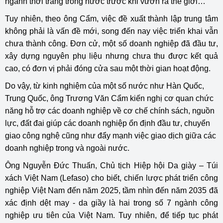
ngành thời trang trong nước trước khi vươn ra thế giới…
Tuy nhiên, theo ông Cẩm,
việc đề xuất thành lập trung tâm
không phải là vấn đề mới, song đến nay việc triển khai vẫn
chưa thành công. Đơn cử, một số doanh nghiệp đã đầu tư,
xây dựng nguyên phụ liệu nhưng chưa thu được kết quả
cao, có đơn vị phải đóng cửa sau một thời gian hoạt động.
Do vậy, từ kinh nghiệm của một số nước như Hàn Quốc,
Trung Quốc, ông Trương Văn Cẩm kiến nghị cơ quan chức
năng hỗ trợ các doanh nghiệp về cơ chế chính sách, nguồn
lực, đất đai giúp các doanh nghiệp ổn định đầu tư, chuyển
giao công nghệ cũng như đẩy mạnh việc giao dịch giữa các
doanh nghiệp trong và ngoài nước.
Ông Nguyễn Đức Thuấn, Chủ tịch Hiệp hội Da giày – Túi
xách Việt Nam (Lefaso) cho biết, chiến lược phát triển công
nghiệp Việt Nam đến năm 2025, tầm nhìn đến năm 2035 đã
xác định dệt may - da giầy là hai trong số 7 ngành công
nghiệp ưu tiên của Việt Nam. Tuy nhiên, để tiếp tục phát