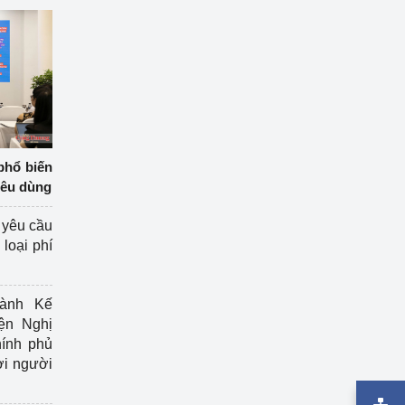
phổ biến
iêu dùng
 yêu cầu
loại phí
ành Kế
ện Nghị
ính phủ
ợi người