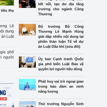
kết nối, tạo dư địa tăng
trưởng cho ngành Công
tiêu thụ
Thương
ương Lê
Bộ trưởng Bộ Công
nội dung
Thương Lê Mạnh Hùng
án Luật
giải đáp nhiều nội dung tại
phiên thảo luận Tổ về dự
án Luật Dầu khí (sửa đổi)
gia phổ
ợi người
Ủy ban Cạnh tranh Quốc
gia phổ biến Luật Bảo vệ
quyền lợi người tiêu dùng
Phát huy vai trò ngoại giao
trong bảo đảm an ninh
năng lượng
Thứ trưởng Nguyễn Sinh