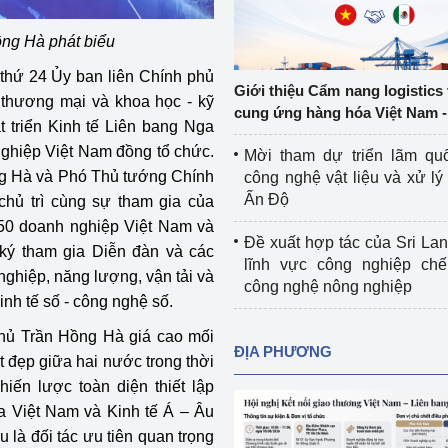
Cơ sở sản xuất, sửa chữa chai chứa 
LPG
ng Hà phát biểu
 và đổi mới sáng 
 thứ 24 Ủy ban liên Chính phủ
Tổ chức huấn luyện, bồi dưỡng 
Giới thiệu Cẩm nang logistics
 thương mại và khoa học - kỹ
nghiệp vụ kiểm định kỹ thuật an toàn 
cung ứng hàng hóa Việt Nam -
triển Kinh tế Liên bang Nga
lao động
ghiệp Việt Nam đồng tổ chức.
Mời tham dự triển lãm qu
Video bảo vệ môi trường
g Hà và Phó Thủ tướng Chính
công nghệ vật liệu và xử lý 
Ấn Độ
hủ trì cùng sự tham gia của
tưởng của Đảng
Album ảnh bảo vệ môi trường
50 doanh nghiệp Việt Nam và
Đề xuất hợp tác của Sri Lan
ký tham gia Diễn đàn và các
ời dân
Văn bản về môi trường
lĩnh vực công nghiệp chế
nghiệp, năng lượng, vận tải và
công nghệ nông nghiệp
Đọc báo giúp bạn
Khu vực miền Bắc
kinh tế số - công nghệ số.
phủ Trần Hồng Hà giá cao mối
ài
Khu vực miền Trung
Hiệp định EVFTA
ĐỊA PHƯƠNG
ốt đẹp giữa hai nước trong thời
ớc
Khu vực miền Nam
Thị trường châu Á – châu Phi
hiến lược toàn diện thiết lập
a Việt Nam và Kinh tế Á – Âu
đưa nghị quyết 
Thị trường châu Âu – châu Mỹ
 là đối tác ưu tiên quan trọng
g vào cuộc sống