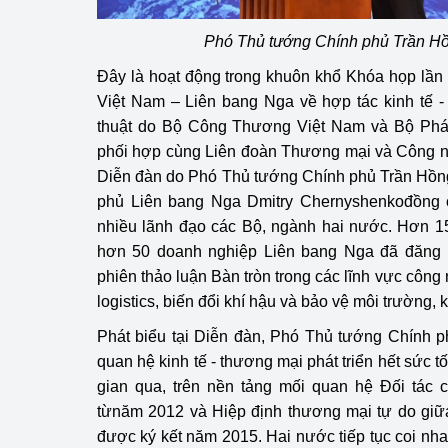
hiệu quả
Phó Thủ tướng Chính phủ Trần Hồ
Khoa học, công nghệ
Đây là hoạt động trong khuôn khổ Khóa họp lần
tạo
Việt Nam – Liên bang Nga về hợp tác kinh tế -
Thông báo
thuật do Bộ Công Thương Việt Nam và Bộ Phát 
phối hợp cùng Liên đoàn Thương mại và Công n
Bảo vệ môi trường
Diễn đàn do Phó Thủ tướng Chính phủ Trần Hồn
phủ Liên bang Nga Dmitry Chernyshenkođồng c
Bảo vệ nền tảng tư 
nhiều lãnh đạo các Bộ, ngành hai nước. Hơn 1
hơn 50 doanh nghiệp Liên bang Nga đã đăng 
Doanh nghiệp - Ngư
phiên thảo luận Bàn tròn trong các lĩnh vực công 
Xúc tiến thương mại
logistics, biến đổi khí hậu và bảo vệ môi trường, 
Phát biểu tại Diễn đàn, Phó Thủ tướng Chính 
Thị trường nước ngo
quan hệ kinh tế - thương mại phát triển hết sức t
Thị trường trong nư
gian qua, trên nền tảng mối quan hệ Đối tác c
từnăm 2012 và Hiệp định thương mại tự do giữ
Ngành Công Thương 
được ký kết năm 2015. Hai nước tiếp tục coi nhau
Đại hội XIV của Đản