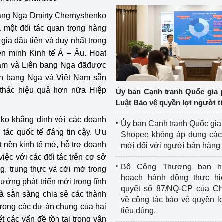
ang Nga Dmirty Chernyshenko
à một đối tác quan trọng hàng
gia đầu tiên và duy nhất trong
ên minh Kinh tế Á – Âu. Hoạt
Nam và Liên bang Nga đãđược
ên bang Nga và Việt Nam sẵn
 thác hiệu quả hơn nữa Hiệp
Ủy ban Cạnh tranh Quốc gia 
Luật Bảo vệ quyền lợi người t
ko khẳng định với các doanh
Ủy ban Cạnh tranh Quốc gia
 tác quốc tế đáng tin cậy. Ưu
Shopee không áp dụng các 
t nền kinh tế mở, hỗ trợ doanh
mới đối với người bán hàng
ệc với các đối tác trên cơ sở
Bộ Công Thương ban h
g, trung thực và cởi mở trong
hoạch hành động thực hi
ướng phát triển mới trong lĩnh
quyết số 87/NQ-CP của Ch
và sẵn sàng chia sẻ các thành
về công tác bảo vệ quyền l
trong các dự án chung của hai
tiêu dùng.
 các vấn đề tồn tại trong vận