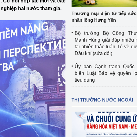
: Cơ hội hợp tác mới và các
 luận
Họp báo
 nghiệp hai nước tham gia.
Thương mại điện tử tiếp sức 
Thông cáo báo chí
nhãn lồng Hưng Yên
Điểm báo
Bộ trưởng Bộ Công Th
Mạnh Hùng giải đáp nhiều 
Nông Lâm Thủy sản
tại phiên thảo luận Tổ về dự 
Dầu khí (sửa đổi)
n lực
Ủy ban Cạnh tranh Quốc 
biến Luật Bảo vệ quyền l
tiêu dùng
Tổ chức kiểm định kỹ thuật an toàn lao 
động thuộc thẩm quyền quản lý của 
g Thương
Bộ Công Thương
THỊ TRƯỜNG NƯỚC NGOÀI
Công Thương
Tổ chức được cấp GCN đăng ký, hoạt 
động kiểm định thiết bị, dụng cụ điện 
làm việc ở môi trường không có nguy 
hiểm khí, bụi nổ
tiết kiệm và 
Hiệu quả năng lượng