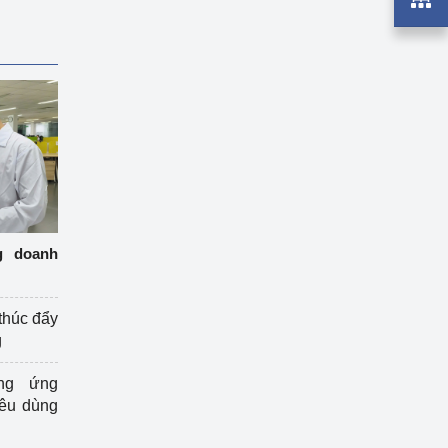
g doanh
thúc đẩy
g
ng ứng
iêu dùng