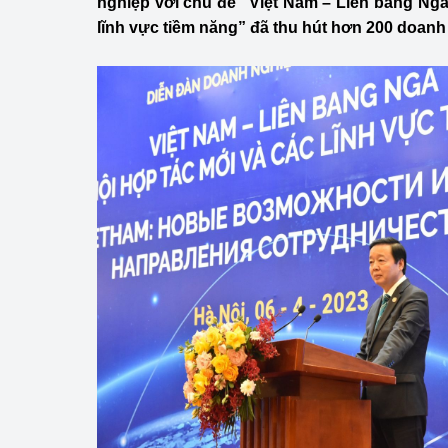
nghiệp với chủ đề “Việt Nam – Liên bang Nga
Công Thương - Công
lĩnh vực tiềm năng” đã thu hút hơn 200 doanh
Chuyển đổi số
Lịch sử phát triển
Bản tin Thị trường 
Phát triển nguồn nhâ
Phát triển bền vững
Tổ chức kiểm định
Văn hóa ngành Côn
Tái cơ cấu ngành 
Quản lý thị trường
Sử dụng năng lượng 