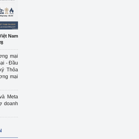
Việt Nam
/8
ương mại
ại - Đầu
ký Thỏa
ương mại
và Meta
rợ doanh
N