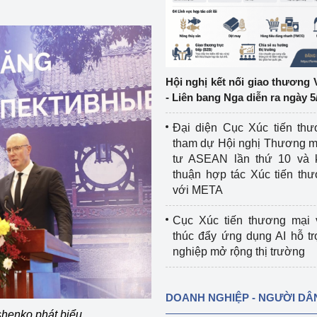
ệp
Công nghiệp nền tảng
ng
Chính sách
Hội nghị kết nối giao thương 
Sản xuất công nghiệp
- Liên bang Nga diễn ra ngày 5
Đại diện Cục Xúc tiến th
tham dự Hội nghị Thương m
tư ASEAN lần thứ 10 và 
thuận hợp tác Xúc tiến th
với META
Cục Xúc tiến thương mại 
thúc đẩy ứng dụng AI hỗ t
nghiệp mở rộng thị trường
DOANH NGHIỆP - NGƯỜI DÂ
henko phát biểu