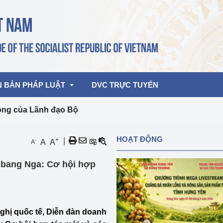
N BẢN PHÁP LUẬT
DVC TRỰC TUYẾN
ộng của Lãnh đạo Bộ
bản pháp quy
Hoạt động của lãnh đạo Đảng, Nhà 
HOẠT ĐỘNG
+
|
-
A
A
A
nước
ghiệp, Thương 
bản điều hành
 bang Nga: Cơ hội hợp
am 2026
Hoạt động của Lãnh đạo Bộ
bản hợp nhất
Hoạt động của các đơn vị
rưởng
nghị quốc tế, Diễn đàn doanh