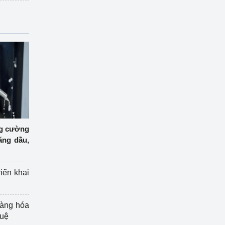
ng cường
ăng dầu,
riển khai
hàng hóa
tuệ