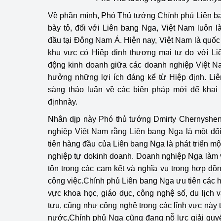
Về phần mình, Phó Thủ tướng Chính phủ Liên b
bày tỏ, đối với Liên bang Nga, Việt Nam luôn l
đầu tại Đông Nam Á. Hiện nay, Việt Nam là quốc 
khu vực có Hiệp định thương mại tự do với Li
động kinh doanh giữa các doanh nghiệp Việt 
hưởng những lợi ích đáng kể từ Hiệp định. Li
sàng thảo luận về các biện pháp mới để khai
địnhnày.
Nhân dịp này Phó thủ tướng Dmirty Chernyshen
nghiệp Việt Nam rằng Liên bang Nga là một đối
tiên hàng đầu của Liên bang Nga là phát triển mộ
nghiệp tự dokinh doanh. Doanh nghiệp Nga làm vi
tôn trọng các cam kết và nghĩa vụ trong hợp đồn
công việc.Chính phủ Liên bang Nga ưu tiên các h
vực khoa học, giáo dục, công nghệ số, du lịch 
tựu, cũng như công nghệ trong các lĩnh vực này 
nước,Chính phủ Nga cũng đang nỗ lực giải quyết