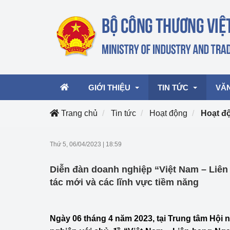
GIỚI THIỆU
TIN TỨC
VĂ
Trang chủ
Tin tức
Hoạt động
Hoạt đ
Lãnh đạo Bộ
Hoạt động
Văn 
Thứ 5, 06/04/2023
|
18:59
Chức năng nhiệm vụ
Giải thưởng Công n
Văn 
Diễn đàn doanh nghiệp “Việt Nam – Liên
mại, Dịch vụ Việt N
Cơ cấu tổ chức
Văn 
tác mới và các lĩnh vực tiềm năng
Công Thương 57
Hoạt động của Bộ t
Ngày 06 tháng 4 năm 2023, tại Trung tâm Hội 