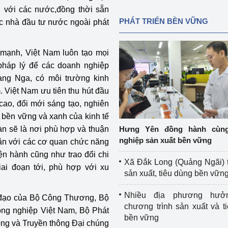
ại với các nước,đồng thời sẵn
PHÁT TRIỂN BỀN VỮNG
ác nhà đầu tư nước ngoài phát
mạnh, Việt Nam luôn tạo mọi
pháp lý để các doanh nghiệp
ang Nga, có môi trường kinh
. Việt Nam ưu tiên thu hút đầu
cao, đổi mới sáng tạo, nghiên
n bền vững và xanh của kinh tế
àn sẽ là nơi phù hợp và thuận
Hưng Yên đồng hành cùn
nghiệp sản xuất bền vững
uận với các cơ quan chức năng
ện hành cũng như trao đổi chi
Xã Đắk Long (Quảng Ngãi) 
iai đoạn tới, phù hợp với xu
sản xuất, tiêu dùng bền vữn
Nhiều địa phương hưở
h đạo của Bộ Công Thương, Bộ
chương trình sản xuất và t
ông nghiệp Việt Nam, Bộ Phát
bền vững
thông và Truyền thông Đại chúng