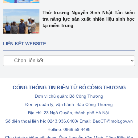
Thứ trưởng Nguyễn Sinh Nhật Tân kiểm
tra năng lực sản xuất nhiên liệu sinh học
tại miền Trung
LIÊN KẾT WEBSITE
CỔNG THÔNG TIN ĐIỆN TỬ BỘ CÔNG THƯƠNG
Đơn vị chủ quản: Bộ Công Thương
Đơn vị quản lý, vận hành: Báo Công Thương
Địa chỉ: 23 Ngô Quyền, thành phố Hà Nội.
Số điện thoại liên hệ: 0243.936.6400/ Email: BaoCT@moit.gov.vn
Hotline:
0866.59.4498
Chịu trách nhiệm nội dung: Ông Nguyễn Văn Minh, Tổng Biên tập