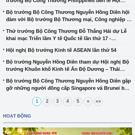
trưởng Bộ Công Thương Philippines bên lề Hội
nghị Bộ trưởng kinh tế ASEAN lần thứ 54
Bộ trưởng Bộ Công Thương Nguyễn Hồng Diên hội
đàm với Bộ trưởng Bộ Thương mại, Công nghiệp và
Du lịch Đông Ti-mo
Thứ trưởng Bộ Công Thương Đỗ Thắng Hải dự Lễ
khai mạc Triển lãm Y tế Quốc tế lần thứ 17 -
PHARMEDI VIETNAM 2022
Hội nghị Bộ trưởng Kinh tế ASEAN lần thứ 54
Bộ trưởng Nguyễn Hồng Diên tham dự Hội nghị Bộ
trưởng Khuôn khổ Kinh tế Ấn Độ Dương – Thái
Bình Dương vì Sự thịnh vượng tại Hoa Kỳ
Bộ trưởng Bộ Công Thương Nguyễn Hồng Diên gặp
gỡ những người đồng cấp Singapore và Brunei bên
lề hội nghị Bộ trưởng khuôn khổ kinh tế Ấn Độ
1
2
3
4
5
»
»»
Dương – Thái Bình Dương (IPEF) để trao đổi hợp
tác về năng lượng
HOẠT ĐỘNG