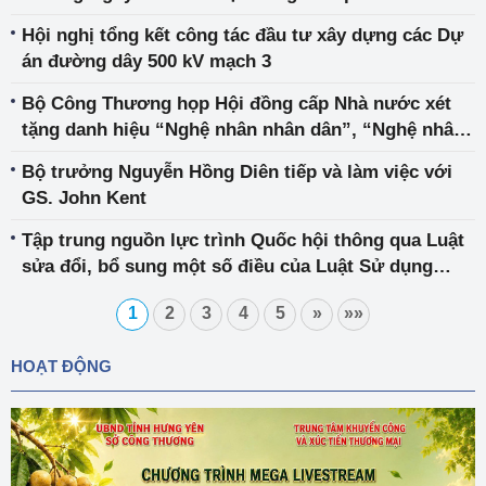
phóng viên liên quan đến Dự án Điện hạt nhân Ninh
Hội nghị tổng kết công tác đầu tư xây dựng các Dự
Thuận
án đường dây 500 kV mạch 3
Bộ Công Thương họp Hội đồng cấp Nhà nước xét
tặng danh hiệu “Nghệ nhân nhân dân”, “Nghệ nhân
ưu tú” trong lĩnh vực thủ công mỹ nghệ lần 5
Bộ trưởng Nguyễn Hồng Diên tiếp và làm việc với
GS. John Kent
Tập trung nguồn lực trình Quốc hội thông qua Luật
sửa đổi, bổ sung một số điều của Luật Sử dụng
năng lượng tiết kiệm và hiệu quả vào tháng 6/2025
1
2
3
4
5
»
»»
HOẠT ĐỘNG