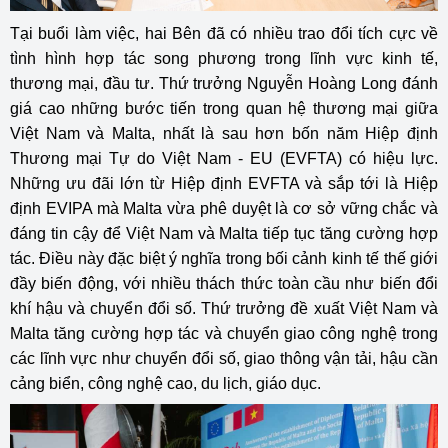
Tại buổi làm việc, hai Bên đã có nhiều trao đổi tích cực về
tình hình hợp tác song phương trong lĩnh vực kinh tế,
thương mại, đầu tư. Thứ trưởng Nguyễn Hoàng Long đánh
giá cao những bước tiến trong quan hệ thương mại giữa
Việt Nam và Malta, nhất là sau hơn bốn năm Hiệp định
Thương mại Tự do Việt Nam - EU (EVFTA) có hiệu lực.
Những ưu đãi lớn từ Hiệp định EVFTA và sắp tới là Hiệp
định EVIPA mà Malta vừa phê duyệt là cơ sở vững chắc và
đáng tin cậy để Việt Nam và Malta tiếp tục tăng cường hợp
tác. Điều này đặc biệt ý nghĩa trong bối cảnh kinh tế thế giới
đầy biến động, với nhiều thách thức toàn cầu như biến đổi
khí hậu và chuyển đổi số. Thứ trưởng đề xuất Việt Nam và
Malta tăng cường hợp tác và chuyển giao công nghệ trong
các lĩnh vực như chuyển đổi số, giao thông vận tải, hậu cần
cảng biển, công nghệ cao, du lịch, giáo dục.