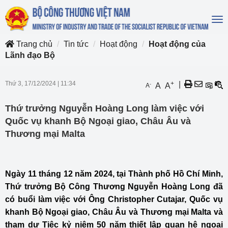
To
na
Trang chủ
Tin tức
Hoạt động
Hoạt động của
Lãnh đạo Bộ
Thứ 3, 17/12/2024
|
11:34
+
|
-
A
A
A
Thứ trưởng Nguyễn Hoàng Long làm việc với
Quốc vụ khanh Bộ Ngoại giao, Châu Âu và
Thương mại Malta
Ngày 11 tháng 12 năm 2024, tại Thành phố Hồ Chí Minh,
Thứ trưởng Bộ Công Thương Nguyễn Hoàng Long đã
có buổi làm việc với Ông Christopher Cutajar, Quốc vụ
khanh Bộ Ngoại giao, Châu Âu và Thương mại Malta và
tham dự Tiệc kỷ niệm 50 năm thiết lập quan hệ ngoại