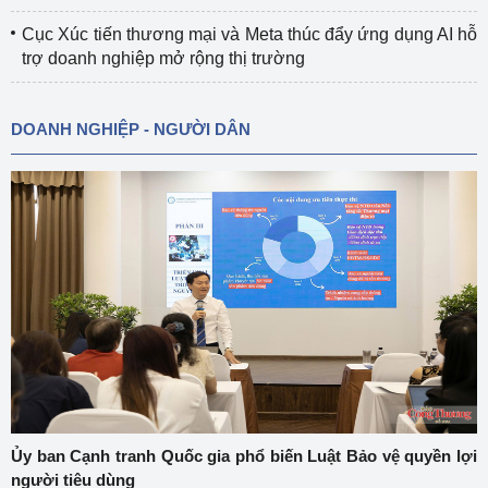
Cục Xúc tiến thương mại và Meta thúc đẩy ứng dụng AI hỗ
trợ doanh nghiệp mở rộng thị trường
DOANH NGHIỆP - NGƯỜI DÂN
Ủy ban Cạnh tranh Quốc gia phổ biến Luật Bảo vệ quyền lợi
người tiêu dùng