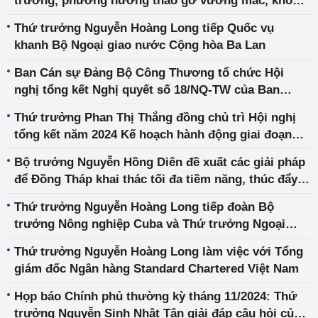
trương, phương hướng tháo gỡ vướng mắc, khó
khăn cho các dự án điện năng lượng tái tạo
Thứ trưởng Nguyễn Hoàng Long tiếp Quốc vụ
khanh Bộ Ngoại giao nước Cộng hòa Ba Lan
Ban Cán sự Đảng Bộ Công Thương tổ chức Hội
nghị tổng kết Nghị quyết số 18/NQ-TW của Ban
Chấp hành Trung ương Đảng khóa XII
Thứ trưởng Phan Thị Thắng đồng chủ trì Hội nghị
tổng kết năm 2024 Kế hoạch hành động giai đoạn
2024-2026 triển khai Bản ghi nhớ về tăng cường
Bộ trưởng Nguyễn Hồng Diên đề xuất các giải pháp
hợp tác kinh tế thương mại Việt Nam – Trung Quốc
để Đồng Tháp khai thác tối đa tiềm năng, thúc đẩy
(Quảng Tây)
tăng trưởng
Thứ trưởng Nguyễn Hoàng Long tiếp đoàn Bộ
trưởng Nông nghiệp Cuba và Thứ trưởng Ngoại
thương và Đầu tư nước ngoài Cuba
Thứ trưởng Nguyễn Hoàng Long làm việc với Tổng
giám đốc Ngân hàng Standard Chartered Việt Nam
Họp báo Chính phủ thường kỳ tháng 11/2024: Thứ
trưởng Nguyễn Sinh Nhật Tân giải đáp câu hỏi của