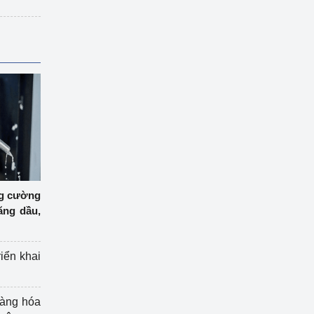
ng cường
ăng dầu,
riển khai
hàng hóa