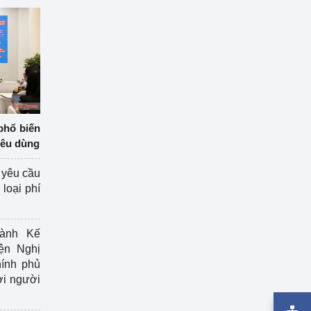
phổ biến
iêu dùng
 yêu cầu
loại phí
ành Kế
ện Nghị
ính phủ
ợi người