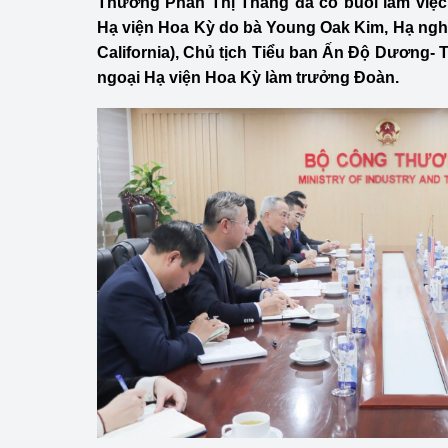
Thương Phan Thị Thắng đã có buổi làm việc
Công Thương - Công
Hạ viện Hoa Kỳ do bà Young Oak Kim, Hạ ngh
California), Chủ tịch Tiểu ban Ấn Độ Dương- 
Chuyển đổi số
ngoại Hạ viện Hoa Kỳ làm trưởng Đoàn.
Lịch sử phát triển
Bản tin Thị trường 
Phát triển nguồn nhâ
Phát triển bền vững
Tổ chức kiểm định
Văn hóa ngành Côn
Tái cơ cấu ngành 
Quản lý thị trường
Sử dụng năng lượng 