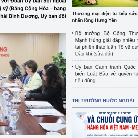
 với Đoàn Uỷ ban đối ngoại
 luận
Họp báo
ị sỹ (Đảng Cộng Hòa – bang
Thương mại điện tử tiếp sức 
Thái Bình Dương, Uỷ ban đối
Thông cáo báo chí
nhãn lồng Hưng Yên
Điểm báo
Bộ trưởng Bộ Công Th
Mạnh Hùng giải đáp nhiều 
Nông Lâm Thủy sản
tại phiên thảo luận Tổ về dự 
Dầu khí (sửa đổi)
n lực
Ủy ban Cạnh tranh Quốc 
biến Luật Bảo vệ quyền l
tiêu dùng
Tổ chức kiểm định kỹ thuật an toàn lao 
động thuộc thẩm quyền quản lý của 
g Thương
Bộ Công Thương
THỊ TRƯỜNG NƯỚC NGOÀI
Công Thương
Tổ chức được cấp GCN đăng ký, hoạt 
động kiểm định thiết bị, dụng cụ điện 
làm việc ở môi trường không có nguy 
hiểm khí, bụi nổ
tiết kiệm và 
Hiệu quả năng lượng