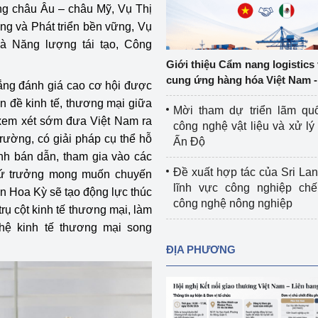
ng châu Âu – châu Mỹ, Vụ Thị
Cơ sở sản xuất, sửa chữa chai chứa 
ng và Phát triển bền vững, Vụ
LPG
 và đổi mới sáng 
à Năng lượng tái tạo, Công
Tổ chức huấn luyện, bồi dưỡng 
Giới thiệu Cẩm nang logistics
nghiệp vụ kiểm định kỹ thuật an toàn 
cung ứng hàng hóa Việt Nam -
ắng đánh giá cao cơ hội được
lao động
n đề kinh tế, thương mại giữa
Mời tham dự triển lãm qu
Video bảo vệ môi trường
 xem xét sớm đưa Việt Nam ra
công nghệ vật liệu và xử lý 
trường, có giải pháp cụ thể hỗ
Ấn Độ
tưởng của Đảng
Album ảnh bảo vệ môi trường
ành bán dẫn, tham gia vào các
Đề xuất hợp tác của Sri Lan
Thứ trưởng mong muốn chuyến
ời dân
Văn bản về môi trường
lĩnh vực công nghiệp chế
n Hoa Kỳ sẽ tạo động lực thúc
công nghệ nông nghiệp
rụ cột kinh tế thương mại, làm
Đọc báo giúp bạn
Khu vực miền Bắc
 hệ kinh tế thương mại song
ài
Khu vực miền Trung
Hiệp định EVFTA
ĐỊA PHƯƠNG
ớc
Khu vực miền Nam
Thị trường châu Á – châu Phi
đưa nghị quyết 
Thị trường châu Âu – châu Mỹ
g vào cuộc sống