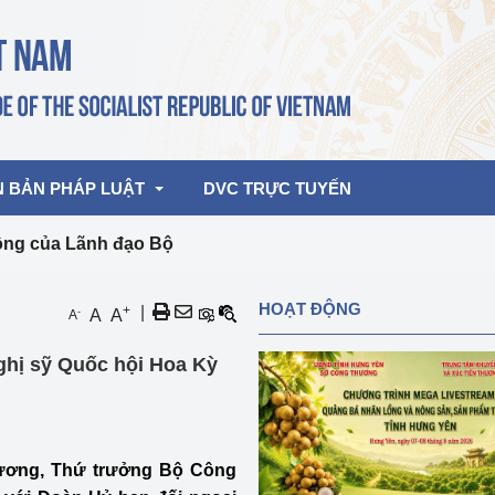
N BẢN PHÁP LUẬT
DVC TRỰC TUYẾN
ộng của Lãnh đạo Bộ
bản pháp quy
Hoạt động của lãnh đạo Đảng, Nhà 
HOẠT ĐỘNG
+
|
-
A
A
A
nước
ghiệp, Thương 
bản điều hành
ghị sỹ Quốc hội Hoa Kỳ
am 2026
Hoạt động của Lãnh đạo Bộ
bản hợp nhất
Hoạt động của các đơn vị
rưởng
hương, Thứ trưởng Bộ Công