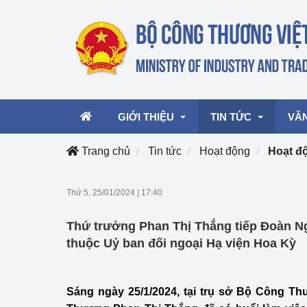
GIỚI THIỆU
TIN TỨC
VĂ
Trang chủ
Tin tức
Hoạt động
Hoạt đ
Lãnh đạo Bộ
Hoạt động
Văn 
Thứ 5, 25/01/2024
|
17:40
Chức năng nhiệm vụ
Giải thưởng Công n
Văn 
Thứ trưởng Phan Thị Thắng tiếp Đoàn N
mại, Dịch vụ Việt N
Cơ cấu tổ chức
Văn 
thuộc Uỷ ban đối ngoại Hạ viện Hoa Kỳ
Công Thương 57
Hoạt động của Bộ t
Sáng ngày 25/1/2024, tại trụ sở Bộ Công T