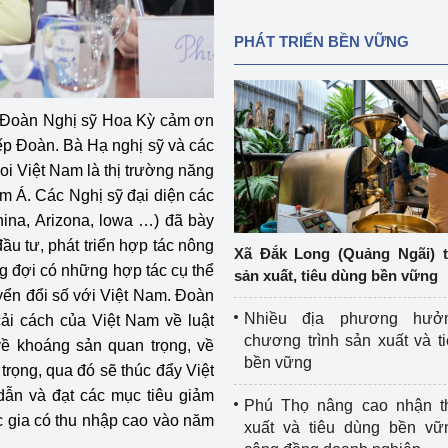
PHÁT TRIỂN BỀN VỮNG
 Đoàn Nghị sỹ Hoa Kỳ cảm ơn
ếp Đoàn. Bà Hạ nghị sỹ và các
oi Việt Nam là thị trường năng
 Á. Các Nghị sỹ đại diện các
onina, Arizona, lowa …) đã bày
ầu tư, phát triển hợp tác nông
Xã Đắk Long (Quảng Ngãi) 
g đợi có những hợp tác cụ thể
sản xuất, tiêu dùng bền vững
yển đổi số với Việt Nam. Đoàn
Nhiều địa phương hưở
ải cách của Việt Nam về luật
chương trình sản xuất và t
ề khoáng sản quan trọng, về
bền vững
 trọng, qua đó sẽ thúc đẩy Việt
ẫn và đạt các mục tiêu giảm
Phú Thọ nâng cao nhận t
c gia có thu nhập cao vào năm
xuất và tiêu dùng bền vữ