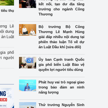
kết nối, tạo dư địa tăng
trưởng cho ngành Công
tiêu thụ
Thương
ương Lê
Bộ trưởng Bộ Công
nội dung
Thương Lê Mạnh Hùng
án Luật
giải đáp nhiều nội dung tại
phiên thảo luận Tổ về dự
án Luật Dầu khí (sửa đổi)
gia phổ
ợi người
Ủy ban Cạnh tranh Quốc
gia phổ biến Luật Bảo vệ
quyền lợi người tiêu dùng
Phát huy vai trò ngoại giao
trong bảo đảm an ninh
năng lượng
Thứ trưởng Nguyễn Sinh