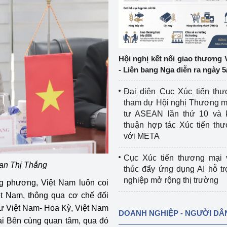
ệp
Công nghiệp nền tảng
ng
Chính sách
Hội nghị kết nối giao thương 
Sản xuất công nghiệp
- Liên bang Nga diễn ra ngày 5
Đại diện Cục Xúc tiến th
tham dự Hội nghị Thương m
tư ASEAN lần thứ 10 và 
thuận hợp tác Xúc tiến th
với META
Cục Xúc tiến thương mại 
an Thị Thắng
thúc đẩy ứng dụng AI hỗ t
nghiệp mở rộng thị trường
g phương, Việt Nam luôn coi
ệt Nam, thông qua cơ chế đối
tư Việt Nam- Hoa Kỳ, Việt Nam
DOANH NGHIỆP - NGƯỜI DÂ
ai Bên cùng quan tâm, qua đó