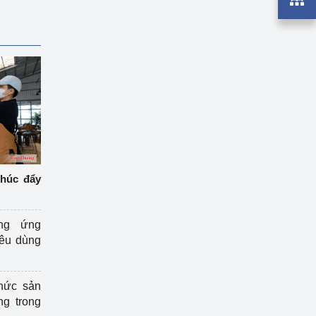
thúc đẩy
ng ứng
iêu dùng
hức sản
ng trong