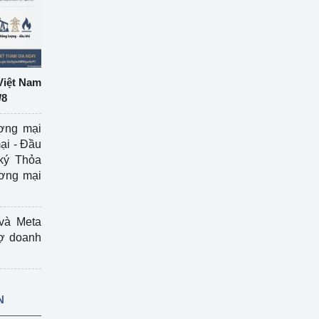
Việt Nam
/8
ương mại
ại - Đầu
ký Thỏa
ương mại
và Meta
rợ doanh
N