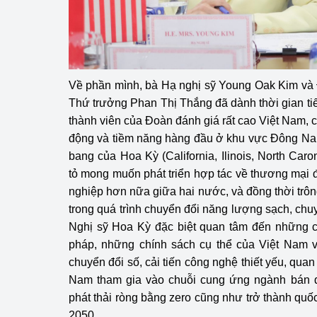
Về phần mình, bà Hạ nghị sỹ Young Oak Kim và
Thứ trưởng Phan Thị Thắng đã dành thời gian ti
thành viên của Đoàn đánh giá rất cao Việt Nam, c
động và tiềm năng hàng đầu ở khu vực Đông Nam
bang của Hoa Kỳ (California, Ilinois, North Car
tỏ mong muốn phát triển hợp tác về thương mại đ
nghiệp hơn nữa giữa hai nước, và đồng thời trôn
trong quá trình chuyển đổi năng lượng sạch, chu
Nghị sỹ Hoa Kỳ đặc biệt quan tâm đến những c
pháp, những chính sách cụ thể của Việt Nam v
chuyển đổi số, cải tiến công nghệ thiết yếu, quan
Nam tham gia vào chuỗi cung ứng ngành bán d
phát thải ròng bằng zero cũng như trở thành quố
2050.