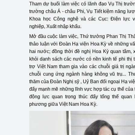
Tham dự buổi làm việc có lãnh đạo Vụ Thị trườ
hiệu quả
trường châu Á - châu Phi, Vụ Tiết kiệm năng lượ
Khoa học, công nghệ
Khoa học Công nghệ và các Cục: Điện lực v
tạo
nghiệp, Xuất nhập khẩu.
Mở đầu cuộc làm việc, Thứ trưởng Phan Thị Th
Thông báo
thảo luận với Đoàn Hạ viện Hoa Kỳ về những vấ
Bảo vệ môi trường
hai nước; đồng thời đề nghị Hoa Kỳ quan tâm,
khỏi danh sách các nước có nền kinh tế phi thị 
Bảo vệ nền tảng tư 
trợ Việt Nam tham gia vào các chuỗi giá trị ng
chuỗi cung ứng ngành hàng không vũ trụ... 
Doanh nghiệp - Ngư
thăm của Đoàn Nghị sỹ , Uỷ Ban đối ngoại Hạ việ
đẩy mạnh mẽ những lĩnh vực hợp tác cụ thể của t
Xúc tiến thương mại
động lực quan trọng thúc đẩy tổng thể quan
Thị trường nước ngo
phương giữa Việt Nam Hoa Kỳ.
Thị trường trong nư
Ngành Công Thương 
Đại hội XIV của Đản