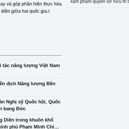
xâm phạm quyền sở hữu trí 
nay và góp phần hiện thực hóa
diện giữa hai quốc gia./.
i tác năng lượng Việt Nam
ển dịch Năng lượng Bền
àn Nghị sỹ Quốc hội, Quốc
ên bang Đức
g Diên trong khuôn khổ
hính phủ Phạm Minh Chính