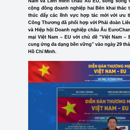
Nam và Liên minh châu Âu EU, song song 
Công Thương - Công
cộng đồng doanh nghiệp hai Bên khai thác tố
thúc đẩy các lĩnh vực hợp tác mới với ưu 
Chuyển đổi số
Công Thương đã phối hợp với Phái đoàn Liên
Lịch sử phát triển
và Hiệp hội Doanh nghiệp châu Âu EuroCha
mại Việt Nam – EU với chủ đề “Việt Nam – 
Bản tin Thị trường 
cung ứng đa dạng bền vững” vào ngày 29 thá
Hồ Chí Minh.
Phát triển nguồn nhâ
Phát triển bền vững
Tổ chức kiểm định
Văn hóa ngành Côn
Tái cơ cấu ngành 
Quản lý thị trường
Sử dụng năng lượng 