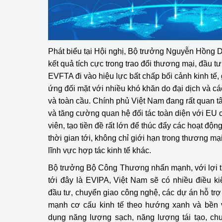
Phát biểu tại Hội nghị, Bộ trưởng Nguyễn Hồng D
kết quả tích cực trong trao đổi thương mại, đầu t
EVFTA đi vào hiệu lực bất chấp bối cảnh kinh tế,
ứng đối mặt với nhiều khó khăn do đại dịch và các
và toàn cầu. Chính phủ Việt Nam đang rất quan t
và tăng cường quan hệ đối tác toàn diện với EU
viên, tạo tiền đề rất lớn để thúc đẩy các hoạt độ
thời gian tới, không chỉ giới hạn trong thương m
lĩnh vực hợp tác kinh tế khác.
Bộ trưởng Bộ Công Thương nhấn mạnh, với lợi t
tới đây là EVIPA, Việt Nam sẽ có nhiều điều kiệ
đầu tư, chuyển giao công nghệ, các dự án hỗ trợ
mạnh cơ cấu kinh tế theo hướng xanh và bền
dụng năng lượng sạch, năng lượng tái tạo, ch