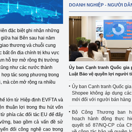
DOANH NGHIỆP - NGƯỜI DÂ
iên đặc biệt ghi nhận những
ư giữa hai Bên sau hai năm
 giao thương và chuỗi cung
 bất ổn địa chính trị khu vực
âm hỗ trợ mở rộng thị trường
 cũng như các nước thành
Ủy ban Cạnh tranh Quốc gia 
Luật Bảo vệ quyền lợi người t
ng hợp tác song phương trong
ại, mà còn mở rộng ra nhiều
Ủy ban Cạnh tranh Quốc gia
Shopee không áp dụng các 
mới đối với người bán hàng
hế lớn từ Hiệp định EVFTA và
n thuận lợi trong thu hút vốn
Bộ Công Thương ban h
 từ phía các đối tác EU để đẩy
hoạch hành động thực hi
 vững, bao gồm cả vấn đề sử
quyết số 87/NQ-CP của Ch
uyển đổi công nghệ cao trong
về công tác bảo vệ quyền l