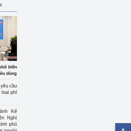
N
phổ biến
iêu dùng
 yêu cầu
loại phí
ành Kế
ện Nghị
ính phủ
ợi người