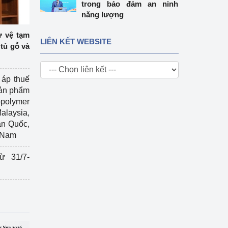
trong bảo đảm an ninh
năng lượng
ự vệ tạm
LIÊN KẾT WEBSITE
tủ gỗ và
 áp thuế
sản phẩm
polymer
Malaysia,
àn Quốc,
t Nam
ừ 31/7-