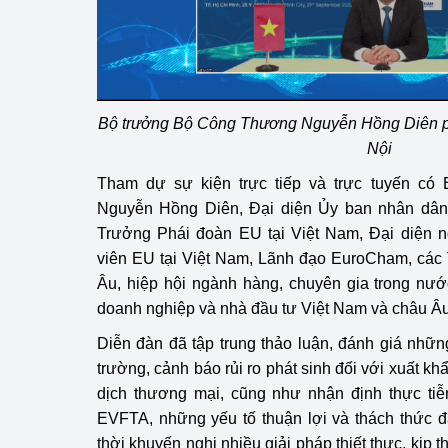
hiệu quả
Khoa học, công nghệ
tạo
Bộ trưởng Bộ Công Thương Nguyễn Hồng Diên ph
Thông báo
Nội
Bảo vệ môi trường
Tham dự sự kiện trực tiếp và trực tuyến c
Nguyễn Hồng Diên, Đại diện Ủy ban nhân dân c
Bảo vệ nền tảng tư 
Trưởng Phái đoàn EU tại Việt Nam, Đại diện n
Doanh nghiệp - Ngư
viên EU tại Việt Nam, Lãnh đạo EuroCham, các
Âu, hiệp hội ngành hàng, chuyên gia trong nướ
Xúc tiến thương mại
doanh nghiệp và nhà đầu tư Việt Nam và châu Âu
Thị trường nước ngo
Diễn đàn đã tập trung thảo luận, đánh giá nhữ
trường, cảnh báo rủi ro phát sinh đối với xuất k
Thị trường trong nư
dịch thương mại, cũng như nhận định thực tiễ
EVFTA, những yếu tố thuận lợi và thách thức đặt
Ngành Công Thương 
thời khuyến nghị nhiều giải pháp thiết thực, kịp 
Đại hội XIV của Đản