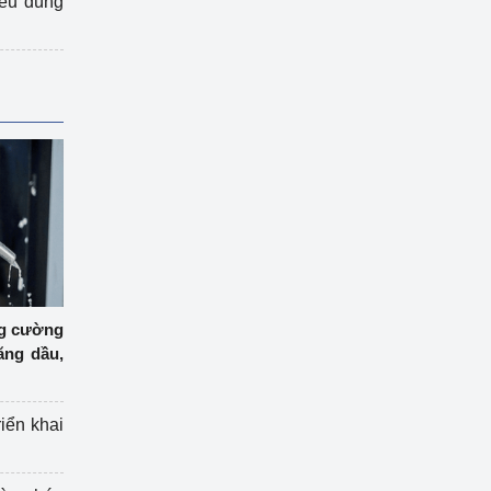
iêu dùng
ng cường
ăng dầu,
riển khai