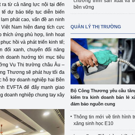
chương trình sản xuất và t
 ra từ cả năng lực nội tại đến
bền vững
c tế dự báo tiếp tục diễn biến
 lạm phát cao, vấn đề an ninh
QUẢN LÝ THỊ TRƯỜNG
 Việt Nam hiện đang tích cực
p thích ứng phù hợp, linh hoạt
hục hồi và phát triển kinh tế;
n đổi xanh, chuyển đổi năng
inh doanh hướng tới mục tiêu
rưởng Vụ Thị trường châu Âu –
g Thương sẽ phát huy tối đa
c hỗ trợ doanh nghiệp hai Bên
 định EVFTA để đẩy mạnh giao
Bộ Công Thương yêu cầu tă
ng doanh nghiệp chung tay xây
kiểm tra kinh doanh bán lẻ x
đảm bảo nguồn cung
Thông tin mới về tình hình t
xăng sinh học E10