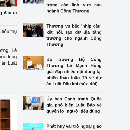
trong các lĩnh vực của
ngành Công Thương
g đầu ra
Thương vụ bắc 'nhịp cầu'
 tiêu thụ
kết nối, tạo dư địa tăng
trưởng cho ngành Công
Thương
ương Lê
nội dung
Bộ trưởng Bộ Công
án Luật
Thương Lê Mạnh Hùng
giải đáp nhiều nội dung tại
phiên thảo luận Tổ về dự
án Luật Dầu khí (sửa đổi)
Ủy ban Cạnh tranh Quốc
gia phổ biến Luật Bảo vệ
quyền lợi người tiêu dùng
Phát huy vai trò ngoại giao