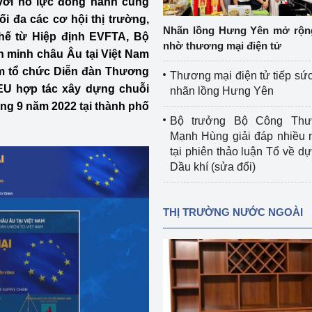
với nỗ lực đồng hành cùng
 luận
Họp báo
i đa các cơ hội thị trường,
Nhãn lồng Hưng Yên mở rộn
thế từ Hiệp định EVFTA, Bộ
Thông cáo báo chí
nhờ thương mại điện tử
 minh châu Âu tại Việt Nam
Điểm báo
m tổ chức Diễn đàn Thương
Thương mại điện tử tiếp sức
EU hợp tác xây dựng chuỗi
nhãn lồng Hưng Yên
Nông Lâm Thủy sản
ng 9 năm 2022 tại thành phố
Bộ trưởng Bộ Công Th
n lực
Mạnh Hùng giải đáp nhiều 
tại phiên thảo luận Tổ về dự 
Dầu khí (sửa đổi)
Tổ chức kiểm định kỹ thuật an toàn lao 
động thuộc thẩm quyền quản lý của 
THỊ TRƯỜNG NƯỚC NGOÀI
g Thương
Bộ Công Thương
Công Thương
Tổ chức được cấp GCN đăng ký, hoạt 
động kiểm định thiết bị, dụng cụ điện 
làm việc ở môi trường không có nguy 
hiểm khí, bụi nổ
tiết kiệm và 
Hiệu quả năng lượng