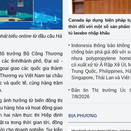
Cơ sở sản xuất, sửa chữa chai chứa 
LPG
 và đổi mới sáng 
Canada áp dụng biện pháp t
Tổ chức huấn luyện, bồi dưỡng 
thời đối với một số sản phẩm 
nghiệp vụ kiểm định kỹ thuật an toàn 
tủ lavabo nhập khẩu
át biểu online từ đầu cầu Hà
lao động
Indonesia thông báo không
Video bảo vệ môi trường
chống bán phá giá đối với 
ó Bộ trưởng Bộ Công Thương
nhựa polypropylene homo
ác tỉnh/thành phố, Đại sứ -
tưởng của Đảng
Album ảnh bảo vệ môi trường
có xuất xứ từ Ả Rập Xê Út, 
goại giao các quốc gia thành
Trung Quốc, Philippines, H
ời dân
Văn bản về môi trường
 Thương vụ Việt Nam tại châu
Singapore, Thái Lan và Việ
c và quốc tế, cùng hàng trăm
Đọc báo giúp bạn
Khu vực miền Bắc
.
Bản tin Thị trường Úc t
7/8/2026
ài
Khu vực miền Trung
Hiệp định EVFTA
ng ảnh hưởng từ biến động thị
hẩu hàng hóa và hoạt động giao
ớc
Khu vực miền Nam
Thị trường châu Á – châu Phi
n hai năm thực thi Hiệp định
ĐỊA PHƯƠNG
 ra trong thời gian tới, đồng
đưa nghị quyết 
Thị trường châu Âu – châu Mỹ
thời cho doanh nghiệp. Sự kiện
g vào cuộc sống