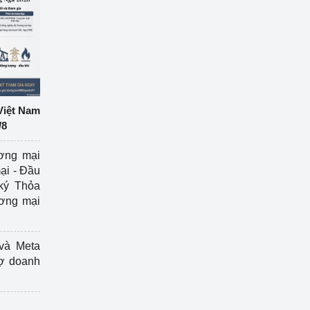
Việt Nam
/8
ương mại
ại - Đầu
ký Thỏa
ương mại
và Meta
rợ doanh