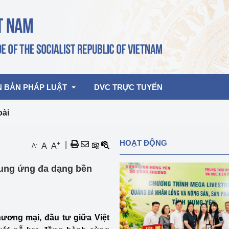
N BẢN PHÁP LUẬT
DVC TRỰC TUYẾN
oài
bản pháp quy
Hoạt động của lãnh đạo Đảng, Nhà 
HOẠT ĐỘNG
+
|
-
A
A
A
nước
ghiệp, Thương 
bản điều hành
cung ứng đa dạng bền
am 2026
Hoạt động của Lãnh đạo Bộ
bản hợp nhất
Hoạt động của các đơn vị
rưởng
hương mại, đầu tư giữa Việt