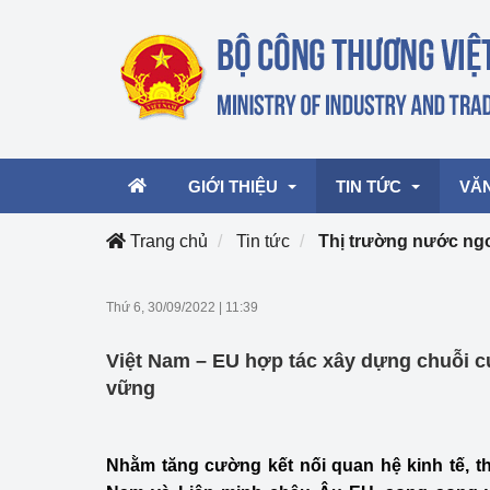
GIỚI THIỆU
TIN TỨC
VĂ
Trang chủ
Tin tức
Thị trường nước ng
Lãnh đạo Bộ
Hoạt động
Văn 
Thứ 6, 30/09/2022
|
11:39
Chức năng nhiệm vụ
Giải thưởng Công n
Văn 
Việt Nam – EU hợp tác xây dựng chuỗi 
mại, Dịch vụ Việt N
Cơ cấu tổ chức
Văn 
vững
Công Thương 57
Hoạt động của Bộ t
Nhằm tăng cường kết nối quan hệ kinh tế, t