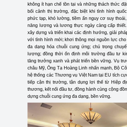
không ít hạn chế tồn tại và những thách thức đặt
bối cảnh thị trường, đặc biệt khi tình hình quố
phức tạp, khó lường, tiềm ẩn nguy cơ suy thoái,
năng lượng và lương thực ngày càng cấp thiết.
xây dựng và triển khai các định hướng, giải phá
với tình hình mới; khơi thông mọi nguồn lực cho p
đa dạng hóa chuỗi cung ứng; chú trọng chuyể
lượng; đồng thời ổn định môi trường đầu tư k
tăng trưởng xanh và phát triển bền vững. Vụ t
châu Mỹ, Ông Tạ Hoàng Linh nhấn mạnh, Bộ Côn
hệ thống các Thương vụ Việt Nam tại EU tích cự
tiếp cận thị trường, tận dụng lợi thế từ Hiệp
thương, kết nối đầu tư, đồng hành cùng cộng đồ
dựng chuỗi cung ứng đa dạng, bền vững.