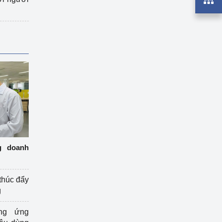
g doanh
thúc đẩy
g
ng ứng