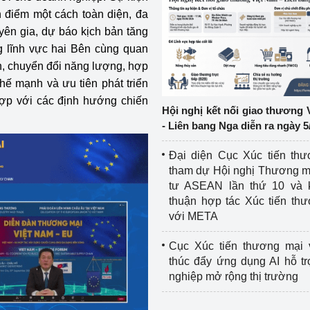
n điểm một cách toàn diện, đa
ệp
Công nghiệp nền tảng
yên gia, dự báo kịch bản tăng
g lĩnh vực hai Bên cùng quan
ng
Chính sách
àn, chuyển đổi năng lượng, hợp
thế mạnh và ưu tiên phát triển
Sản xuất công nghiệp
hợp với các định hướng chiến
Hội nghị kết nối giao thương 
- Liên bang Nga diễn ra ngày 5
Đại diện Cục Xúc tiến th
tham dự Hội nghị Thương m
tư ASEAN lần thứ 10 và 
thuận hợp tác Xúc tiến th
với META
Cục Xúc tiến thương mại 
thúc đẩy ứng dụng AI hỗ t
nghiệp mở rộng thị trường