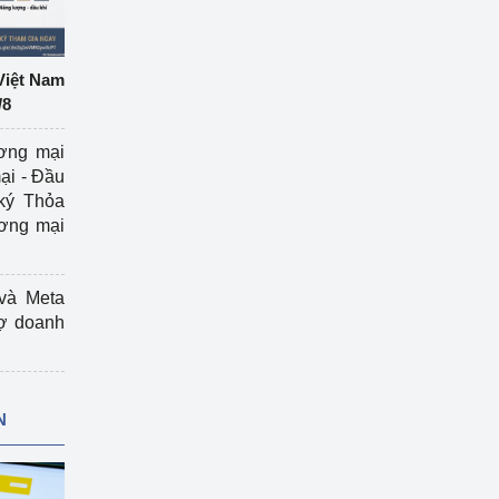
Việt Nam
/8
ương mại
ại - Đầu
ký Thỏa
ương mại
và Meta
rợ doanh
N