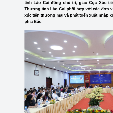
tỉnh Lào Cai đồng chủ trì, giao Cục Xúc t
Công Thương - Công
Thương tỉnh Lào Cai phối hợp với các đơn vị
Chuyển đổi số
xúc tiến thương mại và phát triển xuất nhập 
phía Bắc.
Lịch sử phát triển
Bản tin Thị trường 
Phát triển nguồn nhâ
Phát triển bền vững
Tổ chức kiểm định
Văn hóa ngành Côn
Tái cơ cấu ngành 
Quản lý thị trường
Sử dụng năng lượng 