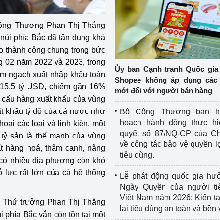
 Công Thương Phan Thị Thắng
 núi phía Bắc đã tận dụng khá
ào thành công chung trong bức
ng 02 năm 2022 và 2023, trong
Ủy ban Cạnh tranh Quốc gia
kim ngạch xuất nhập khẩu toàn
Shopee không áp dụng các 
 115,5 tỷ USD, chiếm gần 16%
mới đối với người bán hàng
 cấu hàng xuất khẩu của vùng
t khẩu tỷ đô của cả nước như
Bộ Công Thương ban h
hoạch hành động thực hi
hoại các loại và linh kiện, một
quyết số 87/NQ-CP của Ch
huỷ sản là thế mạnh của vùng
về công tác bảo vệ quyền l
t hàng hoá, thâm canh, nâng
tiêu dùng.
 có nhiều địa phương còn khó
ỗ lực rất lớn của cả hệ thống
Lễ phát động quốc gia hư
Ngày Quyền của người ti
Việt Nam năm 2026: Kiến t
, Thứ trưởng Phan Thị Thắng
lai tiêu dùng an toàn và bền
i phía Bắc vẫn còn tồn tại một