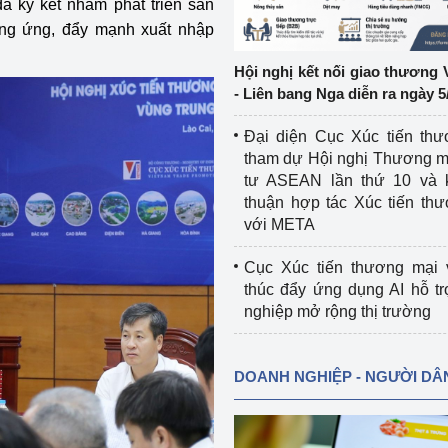
ã ký kết nhằm phát triển sản
ung ứng, đẩy mạnh xuất nhập
ệp
Công nghiệp nền tảng
Hội nghị kết nối giao thương 
ng
Chính sách
- Liên bang Nga diễn ra ngày 5
Sản xuất công nghiệp
Đại diện Cục Xúc tiến th
tham dự Hội nghị Thương m
tư ASEAN lần thứ 10 và 
thuận hợp tác Xúc tiến th
với META
Cục Xúc tiến thương mại 
thúc đẩy ứng dụng AI hỗ t
nghiệp mở rộng thị trường
DOANH NGHIỆP - NGƯỜI DÂ