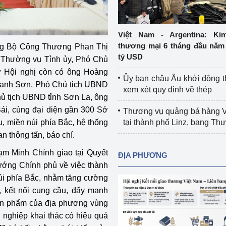
Cơ sở sản xuất, sửa chữa chai chứa 
LPG
 và đổi mới sáng 
Việt Nam - Argentina: Ki
Tổ chức huấn luyện, bồi dưỡng 
thương mại 6 tháng đầu năm 
ởng Bộ Công Thương Phan Thị
nghiệp vụ kiểm định kỹ thuật an toàn 
tỷ USD
 Thường vụ Tỉnh ủy, Phó Chủ
lao động
ự Hội nghị còn có ông Hoàng
Ủy ban châu Âu khởi động 
Thanh Sơn, Phó Chủ tịch UBND
Video bảo vệ môi trường
xem xét quy định về thép
ủ tịch UBND tỉnh Sơn La, ông
tưởng của Đảng
Album ảnh bảo vệ môi trường
i, cùng đại diện gần 300 Sở
Thương vụ quảng bá hàng 
, miền núi phía Bắc, hệ thống
tại thành phố Linz, bang T
ời dân
Văn bản về môi trường
 thông tấn, báo chí.
Đọc báo giúp bạn
Khu vực miền Bắc
ạm Minh Chính giao tại Quyết
ĐỊA PHƯƠNG
ướng Chính phủ về việc thành
ài
Khu vực miền Trung
Hiệp định EVFTA
úi phía Bắc, nhằm tăng cường
t, kết nối cung cầu, đẩy mạnh
ớc
Khu vực miền Nam
Thị trường châu Á – châu Phi
ản phẩm của địa phương vùng
đưa nghị quyết 
Thị trường châu Âu – châu Mỹ
 nghiệp khai thác có hiệu quả
g vào cuộc sống