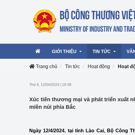
GIỚI THIỆU
TIN TỨC
VĂ
Trang chủ
Tin tức
Hoạt động
Hoạt đ
Lãnh đạo Bộ
Hoạt động
Văn 
Thứ 6, 12/04/2024
|
18:39
Chức năng nhiệm vụ
Giải thưởng Công n
Văn 
Xúc tiến thương mại và phát triển xuất 
mại, Dịch vụ Việt N
Cơ cấu tổ chức
Văn 
miền núi phía Bắc
Công Thương 57
Hoạt động của Bộ t
Ngày 12/4/2024, tại tỉnh Lào Cai, Bộ Công