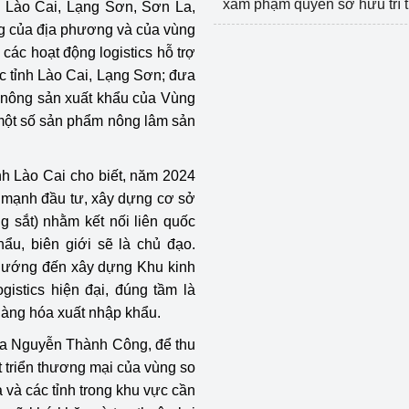
xâm phạm quyền sở hữu trí 
 Lào Cai, Lạng Sơn, Sơn La,
ng của địa phương và của vùng
các hoạt động logistics hỗ trợ
 tỉnh Lào Cai, Lạng Sơn; đưa
n nông sản xuất khẩu của Vùng
 một số sản phẩm nông lâm sản
 Lào Cai cho biết, năm 2024
y mạnh đầu tư, xây dựng cơ sở
g sắt) nhằm kết nối liên quốc
hẩu, biên giới sẽ là chủ đạo.
u hướng đến xây dựng Khu kinh
gistics hiện đại, đúng tầm là
 hàng hóa xuất nhập khẩu.
La Nguyễn Thành Công, để thu
t triển thương mại của vùng so
a và các tỉnh trong khu vực cần