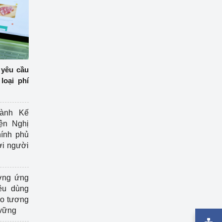
 yêu cầu
loại phí
ành Kế
ện Nghị
ính phủ
ợi người
ởng ứng
êu dùng
ạo tương
 vững