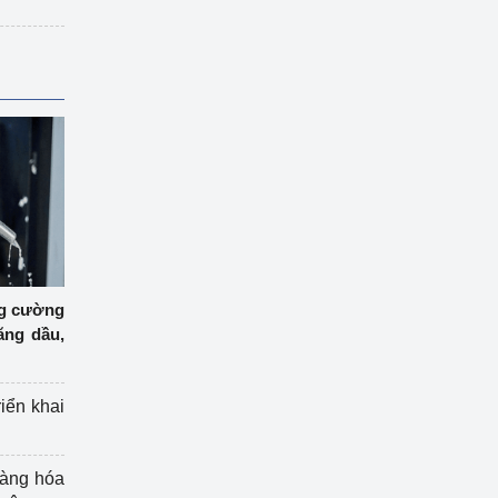
ng cường
ăng dầu,
riển khai
hàng hóa