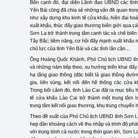
Bên cạnh đó, đại diện Lãnh đạo UBND các tỉnh
Yên Bái cũng đã chia sẻ những vấn đề quan trọ
như xây dựng khu kinh tế cửa khẩu, hiện đại hoá 
xuất khẩu, thúc đẩy giao thương biên giới qua các
Sơn La trở thành trung tâm canh tác và chế biế
Tây Bắc; tiềm năng, cơ hội đẩy mạnh xuất khẩu
chủ lực của tỉnh Yên Bái và các tỉnh lân cận…
Ông Hoàng Quốc Khánh, Phó Chủ tịch UBND tỉnh
và những năm tiếp theo, xu hướng triển khai đẩ
hạ tầng giao thông (đặc biệt là giao thông đườn
gia, liên vùng, kết nối đến hệ thống các cửa k
Trong bối cảnh đó, tỉnh Lào Cai đặt ra mục tiê
tế cửa khẩu Lào Cai trở thành một trung tâm lo
trung tâm kết nối giao thương, khu trung chuyển
Theo đề xuất của Phó Chủ tịch UBND tỉnh Sơn 
hẹp dần khoảng cách về thu nhập và trình độ phá
với trung bình cả nước trong thời gian tới, Sơn L