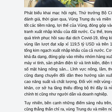
Phát biểu khai mạc hội nghị, Thứ trưởng Bộ
đánh giá, thời gian qua, Vùng Trung du và miền
tốt các tiềm năng, lợi thế của Vùng, đóng góp v
tranh xuất nhập khẩu của đất nước. Cụ thể, tro
quá trình phục hồi sau đại dịch Covid-19, tổng 
vùng lần lượt đạt xấp xỉ 119,5 tỷ USD và trên
tổng kim ngạch xuất nhập khẩu của cả nước. Cơ
khá đa dạng, đóng góp vào nhiều nhóm hàng xuấ
máy vi tính, sản phẩm điện tử và linh kiện, điện t
số mặt hàng nông sản... Lĩnh vực nông, lâm, t
cũng đang chuyển đổi dần theo hướng sản xuấ
cao năng suất và chất lượng. Đối với một vùng
khăn, cơ sở hạ tầng thiếu đồng bộ thì đây là n
chính trị cũng như người dân và doanh nghiệp.
Tuy nhiên, bên cạnh những điểm sáng nêu trên
cũng thẳng thắn chỉ ra, vùng Trung du và miền nú