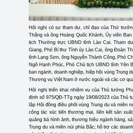
hiệu quả
Khoa học, công nghệ
tạo
Hội nghị có sự tham dự, chỉ đạo của Thứ trư
Thắng và ông Hoàng Quốc Khánh, Ủy viên Ban
Thông báo
tịch Thường trực UBND tỉnh Lào Cai. Tham d
Giang, Phó Bí thư Tỉnh ủy Lào Cai, ông Đoàn 
Bảo vệ môi trường
tỉnh Lạng Sơn, ông Nguyễn Thành Công, Phó Ch
Bảo vệ nền tảng tư 
Ngô Hạnh Phúc, Phó Chủ tịch UBND tỉnh Yên Bá
ban ngành, doanh nghiệp, hiệp hội vùng Trung du
Doanh nghiệp - Ngư
Thương vụ Việt Nam ở nước ngoài và các cơ quan
Xúc tiến thương mại
Hội nghị triển khai nhiệm vụ của Thủ tướng Ph
định số 975/QĐ-TTg ngày 19/08/2023 của Thủ t
Thị trường nước ngo
lập Hội đồng điều phối vùng Trung du và miền n
công tác xúc tiến thương mại, liên kết sản xuấ
Thị trường trong nư
quảng bá hình ảnh, thương hiệu ngành hàng, s
Ngành Công Thương 
Trung du và miền núi phía Bắc; hỗ trợ các doanh
Đại hội XIV của Đản