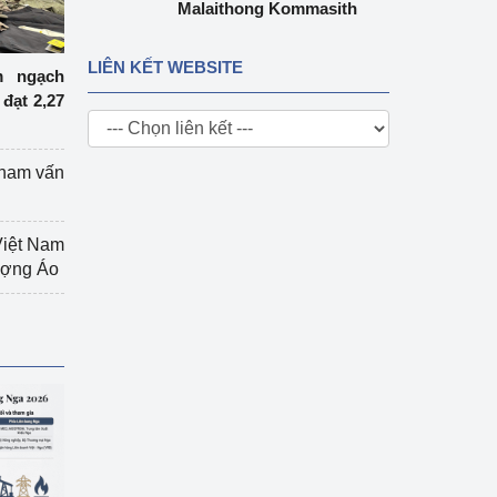
Malaithong Kommasith
LIÊN KẾT WEBSITE
m ngạch
đạt 2,27
tham vấn
Việt Nam
hượng Áo