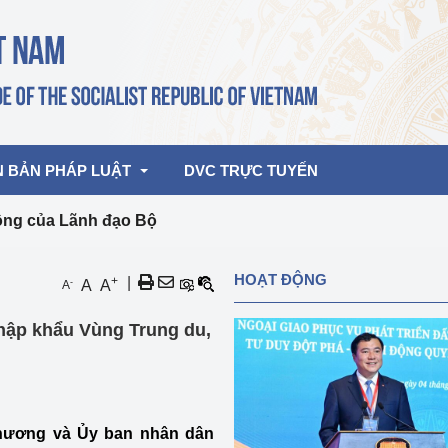
N BẢN PHÁP LUẬT
DVC TRỰC TUYẾN
ộng của Lãnh đạo Bộ
bản pháp quy
Hoạt động của lãnh đạo Đảng, Nhà 
HOẠT ĐỘNG
+
|
-
A
A
A
nước
ghiệp, Thương 
bản điều hành
nhập khẩu Vùng Trung du,
am 2026
Hoạt động của Lãnh đạo Bộ
bản hợp nhất
Hoạt động của các đơn vị
rưởng
 Thương và Ủy ban nhân dân