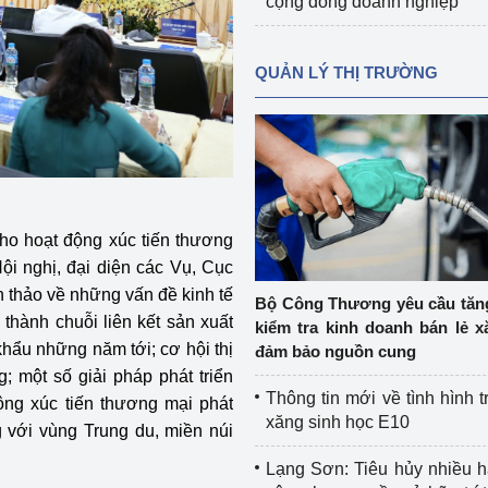
cộng đồng doanh nghiệp
QUẢN LÝ THỊ TRƯỜNG
cho hoạt động xúc tiến thương
Hội nghị, đại diện các Vụ, Cục
thảo về những vấn đề kinh tế
Bộ Công Thương yêu cầu tă
nh thành chuỗi liên kết sản xuất
kiểm tra kinh doanh bán lẻ x
 khẩu những năm tới; cơ hội thị
đảm bảo nguồn cung
; một số giải pháp phát triển
Thông tin mới về tình hình t
ộng xúc tiến thương mại phát
xăng sinh học E10
với vùng Trung du, miền núi
Lạng Sơn: Tiêu hủy nhiều 