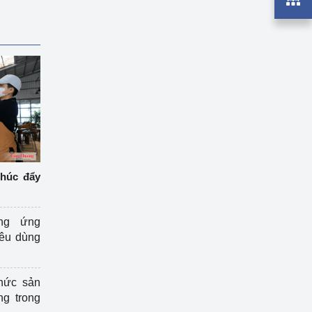
thúc đẩy
ng ứng
iêu dùng
hức sản
ng trong