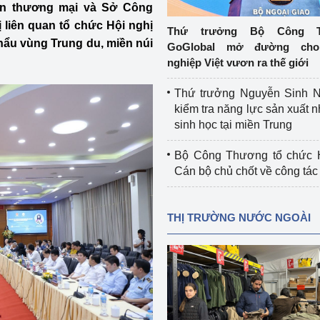
iến thương mại và Sở Công
 luận
Họp báo
 liên quan tổ chức Hội nghị
Thứ trưởng Bộ Công T
Thông cáo báo chí
khẩu vùng Trung du, miền núi
GoGlobal mở đường cho
nghiệp Việt vươn ra thế giới
Điểm báo
Thứ trưởng Nguyễn Sinh N
Nông Lâm Thủy sản
kiểm tra năng lực sản xuất n
sinh học tại miền Trung
n lực
Bộ Công Thương tổ chức H
Cán bộ chủ chốt về công tác
Tổ chức kiểm định kỹ thuật an toàn lao 
động thuộc thẩm quyền quản lý của 
THỊ TRƯỜNG NƯỚC NGOÀI
g Thương
Bộ Công Thương
Công Thương
Tổ chức được cấp GCN đăng ký, hoạt 
động kiểm định thiết bị, dụng cụ điện 
làm việc ở môi trường không có nguy 
hiểm khí, bụi nổ
tiết kiệm và 
Hiệu quả năng lượng