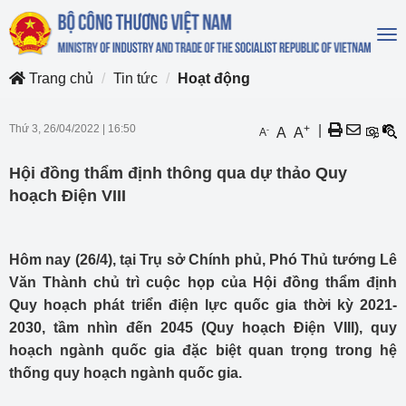
To
na
Trang chủ
Tin tức
Hoạt động
Thứ 3, 26/04/2022
|
16:50
+
|
-
A
A
A
Hội đồng thẩm định thông qua dự thảo Quy
hoạch Điện VIII
Hôm nay (26/4), tại Trụ sở Chính phủ, Phó Thủ tướng Lê
Văn Thành chủ trì cuộc họp của Hội đồng thẩm định
Quy hoạch phát triển điện lực quốc gia thời kỳ 2021-
2030, tầm nhìn đến 2045 (Quy hoạch Điện VIII), quy
hoạch ngành quốc gia đặc biệt quan trọng trong hệ
thống quy hoạch ngành quốc gia.