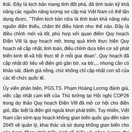
thải. Đây là kịch bản mang tính đột phá, đã tính toán kỹ khả
năng các nguồn năng lượng sơ cấp mà Việt Nam có thể tận
dụng được. "Thêm kịch bản nữa là tính toán khả năng nếu
nguồn điện thiếu, chậm thì điều hành như thế nào. Đây là
điều chỉnh mới và tốt, phù hợp với quan điểm Quy hoạch
Điện VIII là quy hoạch mở, trong quá trình thực hiện Quy
hoạch sẽ cập nhật, tính toán, điều chỉnh dựa trên cơ sở phát
triển kinh tế-xã hội thực tế ở mỗi giai đoạn". Quy hoạch đã
cập nhật dữ liệu về điện gió gần bờ, xa bờ,... nhưng cần có
khảo sát, đánh giá riêng, chứ không chỉ cập nhật con số của
các tổ chức quốc tế.
Ủy viên phản biện, PGS.TS. Phạm Hoàng Lương đánh giá,
việc cập nhật cam kết của Thủ tướng tại Hội nghị COP26
trong dự thảo Quy hoạch Điện VIII đã mở cơ hội cho điện
gió, đặc biệt là điện gió ngoài khơi phát triển. Tuy nhiên, Việt
Nam cần sớm quy hoạch không gian biển quốc gia đến năm
2045 về quản lý, khai thác và sử dụng không gian biển cho