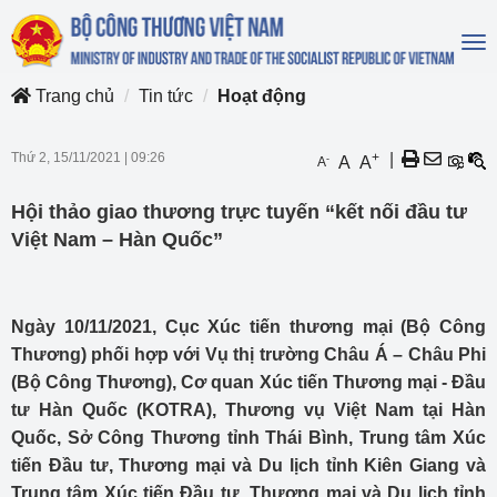
To
na
Trang chủ
Tin tức
Hoạt động
Thứ 2, 15/11/2021
|
09:26
+
|
-
A
A
A
Hội thảo giao thương trực tuyến “kết nối đầu tư
Việt Nam – Hàn Quốc”
Ngày 10/11/2021, Cục Xúc tiến thương mại (Bộ Công
Thương) phối hợp với Vụ thị trường Châu Á – Châu Phi
(Bộ Công Thương), Cơ quan Xúc tiến Thương mại - Đầu
tư Hàn Quốc (KOTRA), Thương vụ Việt Nam tại Hàn
Quốc, Sở Công Thương tỉnh Thái Bình, Trung tâm Xúc
tiến Đầu tư, Thương mại và Du lịch tỉnh Kiên Giang và
Trung tâm Xúc tiến Đầu tư, Thương mại và Du lịch tỉnh