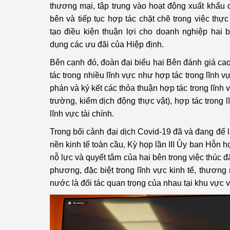
thương mại, tập trung vào hoạt động xuất khẩu
bên và tiếp tục hợp tác chặt chẽ trong việc thự
tạo điều kiện thuận lợi cho doanh nghiệp hai b
dụng các ưu đãi của Hiệp định.
Bên cạnh đó, đoàn đại biểu hai Bên đánh giá ca
tác trong nhiều lĩnh vực như hợp tác trong lĩnh v
phán và ký kết các thỏa thuận hợp tác trong lĩnh
trường, kiểm dịch động thực vật), hợp tác trong l
lĩnh vực tài chính.
Trong bối cảnh đại dịch Covid-19 đã và đang để 
nền kinh tế toàn cầu, Kỳ họp lần III Ủy ban Hỗn 
nỗ lực và quyết tâm của hai bên trong việc thúc
phương, đặc biệt trong lĩnh vực kinh tế, thương
nước là đối tác quan trọng của nhau tại khu vực và