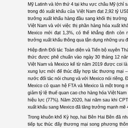
Mỹ Latinh và lớn thứ 4 tại khu vực châu Mỹ (chỉ 
trong đó xuất khẩu của Việt Nam đạt 2,92 tỷ U
trưởng xuất khẩu hàng đầu sang khối thị trườn
Việt Nam và với việc thị phần hàng hóa xuất khẩ
Mexico mới đạt 1,3%, có thể khẳng định còn n
trưởng xuất khẩu thông qua tận dụng những ưu 
Hiệp định Đối tác Toàn diện và Tiến bộ xuyên 
thức được phê chuẩn vào ngày 30 tháng 12 năm
Việt Nam và Mexico kể từ năm 2019 được coi là 
xung lực mới để thúc đẩy hợp tác thương mại 
nước đối tác nói chung và với Mexico nói riêng. Đ
Mexico có quan hệ FTA và Mexico là một trong 
giảm tỷ lệ thuế quan cao cho hàng hóa Việt Na
hiệu lực (77%). Năm 2020, hai năm sau khi CPT
xuất khẩu sang Mexico đã tăng trưởng mạnh mẽ 
Trong khuôn khổ Kỳ họp, hai Bên Hai Bên đã nh
tiếp tục thúc đẩy thương mại song phương thôn