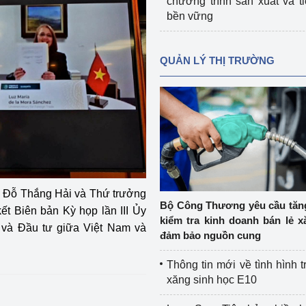
chương trình sản xuất và t
bền vững
QUẢN LÝ THỊ TRƯỜNG
 Đỗ Thắng Hải và Thứ trưởng
Bộ Công Thương yêu cầu tă
ết Biên bản Kỳ họp lần III Ủy
kiểm tra kinh doanh bán lẻ x
 và Đầu tư giữa Việt Nam và
đảm bảo nguồn cung
Thông tin mới về tình hình t
xăng sinh học E10