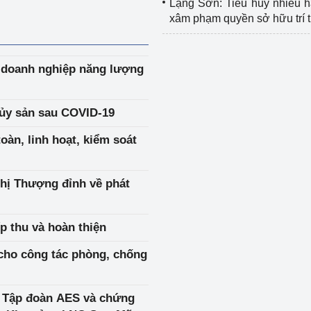
Lạng Sơn: Tiêu hủy nhiều 
xâm phạm quyền sở hữu trí 
c doanh nghiệp năng lượng
hủy sản sau COVID-19
oàn, linh hoạt, kiểm soát
hị Thượng đỉnh về phát
p thu và hoàn thiện
 cho công tác phòng, chống
i Tập đoàn AES và chứng