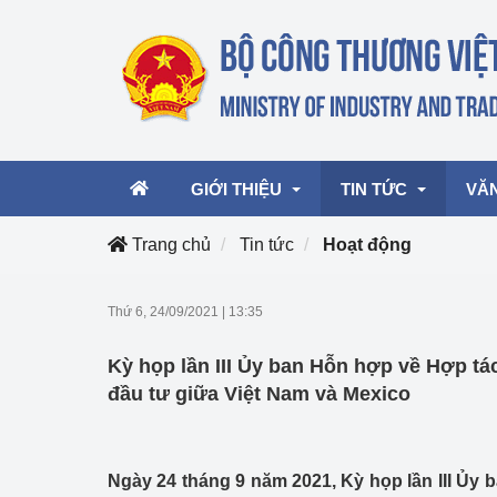
GIỚI THIỆU
TIN TỨC
VĂ
Trang chủ
Tin tức
Hoạt động
Lãnh đạo Bộ
Hoạt động
Văn 
Thứ 6, 24/09/2021
|
13:35
Chức năng nhiệm vụ
Giải thưởng Công n
Văn 
Kỳ họp lần III Ủy ban Hỗn hợp về Hợp tá
mại, Dịch vụ Việt N
Cơ cấu tổ chức
Văn 
đầu tư giữa Việt Nam và Mexico
Công Thương 57
Hoạt động của Bộ t
Ngày 24 tháng 9 năm 2021, Kỳ họp lần III Ủy 