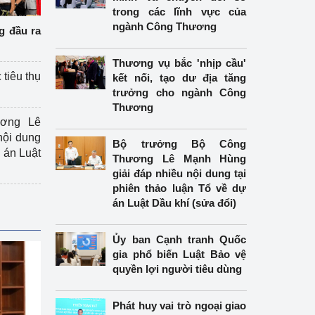
trong các lĩnh vực của
ngành Công Thương
g đầu ra
Thương vụ bắc 'nhịp cầu'
 tiêu thụ
kết nối, tạo dư địa tăng
trưởng cho ngành Công
Thương
ương Lê
nội dung
Bộ trưởng Bộ Công
án Luật
Thương Lê Mạnh Hùng
giải đáp nhiều nội dung tại
phiên thảo luận Tổ về dự
án Luật Dầu khí (sửa đổi)
Ủy ban Cạnh tranh Quốc
gia phổ biến Luật Bảo vệ
quyền lợi người tiêu dùng
Phát huy vai trò ngoại giao