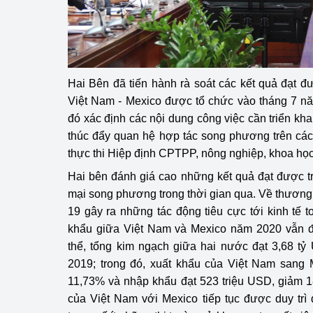
hiệu quả
Khoa học, công nghệ
tạo
Hai Bên đã tiến hành rà soát các kết quả đạt 
Thông báo
Việt Nam - Mexico được tổ chức vào tháng 7 nă
Bảo vệ môi trường
đó xác định các nội dung công việc cần triển khai 
thúc đẩy quan hệ hợp tác song phương trên các 
Bảo vệ nền tảng tư 
thực thi Hiệp định CPTPP, nông nghiệp, khoa học 
Hai bên đánh giá cao những kết quả đạt được t
Doanh nghiệp - Ngư
mại song phương trong thời gian qua. Về thương
Xúc tiến thương mại
19 gây ra những tác động tiêu cực tới kinh tế 
khẩu giữa Việt Nam và Mexico năm 2020 vẫn đạ
Thị trường nước ngo
thể, tổng kim ngạch giữa hai nước đạt 3,68 t
2019; trong đó, xuất khẩu của Việt Nam sang 
Thị trường trong nư
11,73% và nhập khẩu đạt 523 triệu USD, giảm 
Ngành Công Thương 
của Việt Nam với Mexico tiếp tục được duy trì
Đại hội XIV của Đản