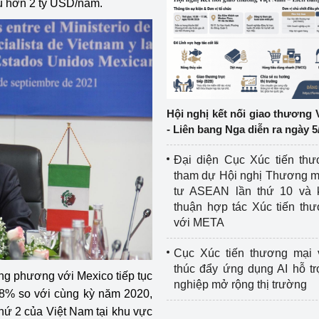
iêu hơn 2 tỷ USD/năm.
ệp
Công nghiệp nền tảng
ng
Chính sách
Sản xuất công nghiệp
Hội nghị kết nối giao thương 
- Liên bang Nga diễn ra ngày 5
Đại diện Cục Xúc tiến th
tham dự Hội nghị Thương m
tư ASEAN lần thứ 10 và 
thuận hợp tác Xúc tiến th
với META
Cục Xúc tiến thương mại 
thúc đẩy ứng dụng AI hỗ t
ng phương với Mexico tiếp tục
nghiệp mở rộng thị trường
,08% so với cùng kỳ năm 2020,
hứ 2 của Việt Nam tại khu vực