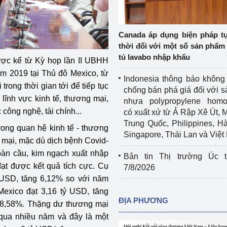
Cơ sở sản xuất, sửa chữa chai chứa 
LPG
 và đổi mới sáng 
Canada áp dụng biện pháp t
Tổ chức huấn luyện, bồi dưỡng 
thời đối với một số sản phẩm 
nghiệp vụ kiểm định kỹ thuật an toàn 
tủ lavabo nhập khẩu
được kể từ Kỳ họp lần II UBHH
lao động
m 2019 tại Thủ đô Mexico, từ
Indonesia thông báo không
Video bảo vệ môi trường
trong thời gian tới để tiếp tục
chống bán phá giá đối với 
lĩnh vực kinh tế, thương mại,
nhựa polypropylene homo
tưởng của Đảng
Album ảnh bảo vệ môi trường
công nghệ, tài chính...
có xuất xứ từ Ả Rập Xê Út, 
Trung Quốc, Philippines, H
rong quan hệ kinh tế - thương
ời dân
Văn bản về môi trường
Singapore, Thái Lan và Việ
 mại, mặc dù dịch bệnh Covid-
Đọc báo giúp bạn
Khu vực miền Bắc
toàn cầu, kim ngạch xuất nhập
Bản tin Thị trường Úc t
t được kết quả tích cực. Cụ
7/8/2026
ài
Khu vực miền Trung
Hiệp định EVFTA
ỷ USD, tăng 6,12% so với năm
Mexico đạt 3,16 tỷ USD, tăng
ớc
Khu vực miền Nam
Thị trường châu Á – châu Phi
ĐỊA PHƯƠNG
18,58%. Thặng dư thương mại
đưa nghị quyết 
Thị trường châu Âu – châu Mỹ
 qua nhiều năm và đây là một
g vào cuộc sống