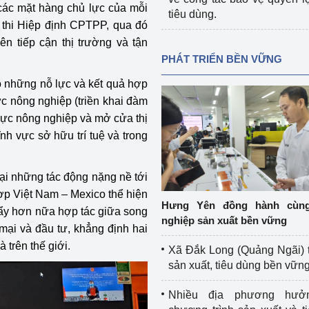
 các mặt hàng chủ lực của mỗi
tiêu dùng.
c thi Hiệp định CPTPP, qua đó
ên tiếp cận thị trường và tận
PHÁT TRIỂN BỀN VỮNG
o những nỗ lực và kết quả hợp
ực nông nghiệp (triền khai đàm
 vực nông nghiệp và mở cửa thị
ĩnh vực sở hữu trí tuệ và trong
lại những tác động nặng nề tới
hợp Việt Nam – Mexico thể hiện
Hưng Yên đồng hành cùn
 đẩy hơn nữa hợp tác giữa song
nghiệp sản xuất bền vững
 mại và đầu tư, khẳng định hai
 trên thế giới.
Xã Đắk Long (Quảng Ngãi) 
sản xuất, tiêu dùng bền vữn
Nhiều địa phương hưở