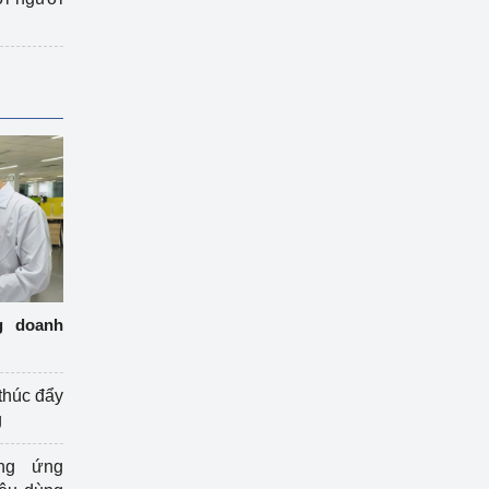
g doanh
thúc đẩy
g
ng ứng