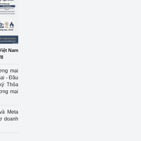
Việt Nam
/8
ương mại
ại - Đầu
ký Thỏa
ương mại
và Meta
rợ doanh