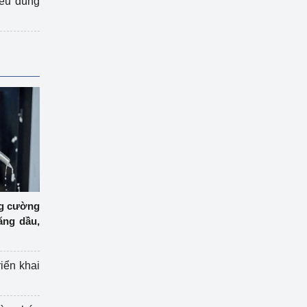
iêu dùng
ng cường
ăng dầu,
riển khai