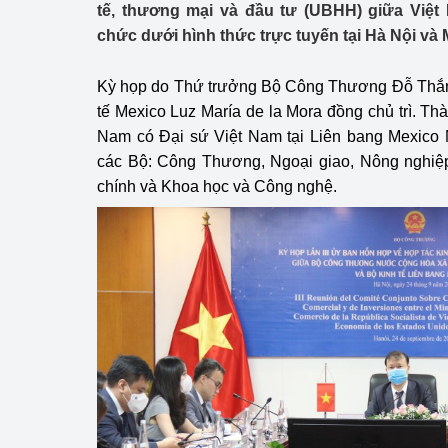
tế, thương mại và đầu tư (UBHH) giữa Việt
Công Thương - Công
chức dưới hình thức trực tuyến tại Hà Nội và 
Chuyển đổi số
Kỳ họp do Thứ trưởng Bộ Công Thương Đỗ Thắn
Lịch sử phát triển
tế Mexico Luz María de la Mora đồng chủ trì. Th
Nam có Đại sứ Việt Nam tại Liên bang Mexico
Bản tin Thị trường 
các Bộ: Công Thương, Ngoại giao, Nông nghiệp 
Phát triển nguồn nhâ
chính và Khoa học và Công nghệ.
Phát triển bền vững
Tổ chức kiểm định
Văn hóa ngành Côn
Tái cơ cấu ngành 
Quản lý thị trường
Sử dụng năng lượng 