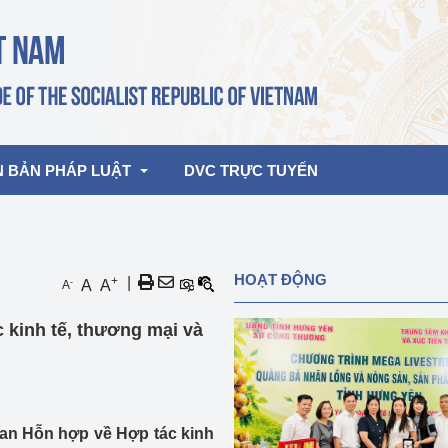
N BẢN PHÁP LUẬT
DVC TRỰC TUYẾN
bản pháp quy
Hoạt động của lãnh đạo Đảng, Nhà 
HOẠT ĐỘNG
+
|
-
A
A
A
nước
ghiệp, Thương 
bản điều hành
c kinh tế, thương mại và
am 2026
Hoạt động của Lãnh đạo Bộ
bản hợp nhất
Hoạt động của các đơn vị
rưởng
ban Hỗn hợp về Hợp tác kinh