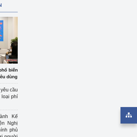
N
phổ biến
iêu dùng
 yêu cầu
loại phí
ành Kế
ện Nghị
ính phủ
ợi người