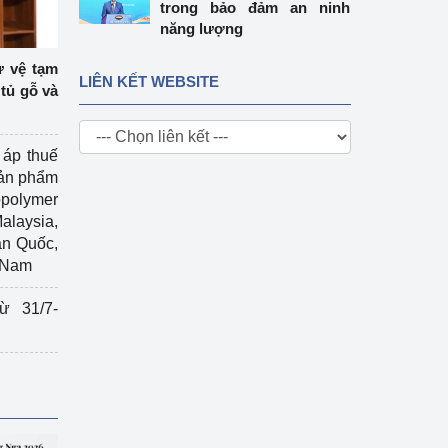
trong bảo đảm an ninh
năng lượng
ự vệ tạm
LIÊN KẾT WEBSITE
tủ gỗ và
 áp thuế
sản phẩm
polymer
Malaysia,
àn Quốc,
t Nam
ừ 31/7-