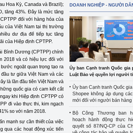
sau Hoa Kỳ, Canada và Brazil);
DOANH NGHIỆP - NGƯỜI DÂ
SD, tăng 43%. Đây là mức tăng
g CPTPP đối với hàng hóa của
u của Việt Nam tại thị trường
hiều dư địa để tiếp tục tăng
đãi của Hiệp định CPTPP.
Thái Bình Dương (CPTPP) chính
 2018 và có hiệu lực đối với
bước ngoặt quan trọng tạo ra
Ủy ban Cạnh tranh Quốc gia 
– đầu tư giữa Việt Nam và các
Luật Bảo vệ quyền lợi người t
ây là lần đầu tiên Việt Nam và
Ủy ban Cạnh tranh Quốc gia
những quốc gia có cam kết cắt
Shopee không áp dụng các 
m ngay khi Hiệp định CPTPP có
mới đối với người bán hàng
PP đi vào thực thi, kim ngạch
41% so với năm 2018.
Bộ Công Thương ban h
hoạch hành động thực hi
ấn mạnh sự cần thiết của việc
quyết số 87/NQ-CP của Ch
g qua các hoạt động xúc tiến
về công tác bảo vệ quyền l