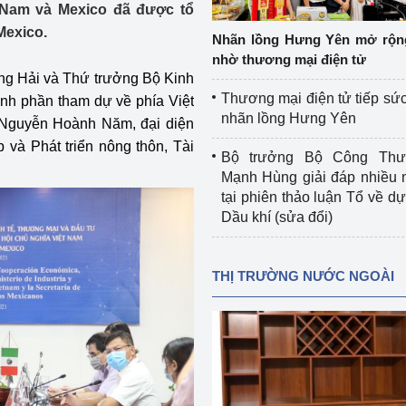
 Nam và Mexico đã được tổ
 luận
Họp báo
Mexico.
Nhãn lồng Hưng Yên mở rộn
Thông cáo báo chí
nhờ thương mại điện tử
g Hải và Thứ trưởng Bộ Kinh
Điểm báo
Thương mại điện tử tiếp sức
ành phần tham dự về phía Việt
nhãn lồng Hưng Yên
 Nguyễn Hoành Năm, đại diện
Nông Lâm Thủy sản
và Phát triển nông thôn, Tài
Bộ trưởng Bộ Công Th
n lực
Mạnh Hùng giải đáp nhiều 
tại phiên thảo luận Tổ về dự 
Dầu khí (sửa đổi)
Tổ chức kiểm định kỹ thuật an toàn lao 
động thuộc thẩm quyền quản lý của 
THỊ TRƯỜNG NƯỚC NGOÀI
g Thương
Bộ Công Thương
Công Thương
Tổ chức được cấp GCN đăng ký, hoạt 
động kiểm định thiết bị, dụng cụ điện 
làm việc ở môi trường không có nguy 
hiểm khí, bụi nổ
tiết kiệm và 
Hiệu quả năng lượng