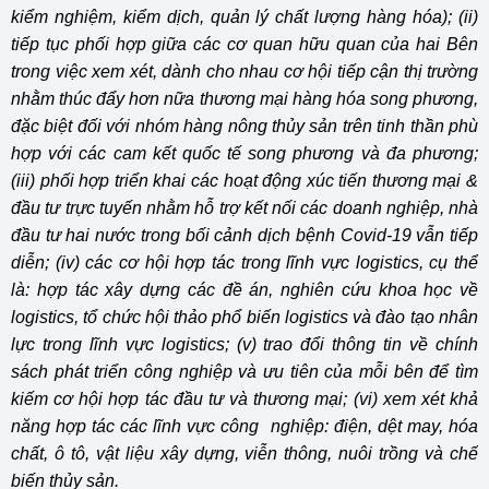
kiểm nghiệm, kiểm dịch, quản lý chất lượng hàng hóa); (ii)
tiếp tục phối hợp giữa các cơ quan hữu quan của hai Bên
trong việc xem xét, dành cho nhau cơ hội tiếp cận thị trường
nhằm thúc đẩy hơn nữa thương mại hàng hóa song phương,
đặc biệt đối với nhóm hàng nông thủy sản trên tinh thần phù
hợp với các cam kết quốc tế song phương và đa phương;
(iii) phối hợp triển khai các hoạt động xúc tiến thương mại &
đầu tư trực tuyến nhằm hỗ trợ kết nối các doanh nghiệp, nhà
đầu tư hai nước trong bối cảnh dịch bệnh Covid-19 vẫn tiếp
diễn; (iv) các cơ hội hợp tác trong lĩnh vực logistics, cụ thể
là: hợp tác xây dựng các đề án, nghiên cứu khoa học về
logistics, tổ chức hội thảo phổ biến logistics và đào tạo nhân
lực trong lĩnh vực logistics; (v) trao đổi thông tin về chính
sách phát triển công nghiệp và ưu tiên của mỗi bên để tìm
kiếm cơ hội hợp tác đầu tư và thương mại; (vi) xem xét khả
năng hợp tác các lĩnh vực công nghiệp: điện, dệt may, hóa
chất, ô tô, vật liệu xây dựng, viễn thông, nuôi trồng và chế
biến thủy sản.