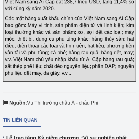
Việt Nam sang Ai Cập đạt 238,7 triệu USD, tăng 11,4% so
với cùng kỳ năm 2020.
Các mặt hàng xuất khẩu chính của Việt Nam sang Ai Cập
bao gồm: Máy vi tính, sản phẩm điện tử và linh kiện; kim
loại thường khác và sản phẩm; xơ, sợi dệt các loại; máy
móc, thiết bị, dụng cụ phụ tùng khác; hàng thủy sản; hạt
điều; điện thoại các loại và linh kiện; hạt tiêu; phương tiện
vận tải và phụ tùng; cà phê; hàng rau quả; hàng dệt, may;
v.v. Việt Nam chủ yếu nhập khẩu từ Ai Cập hàng rau quả;
sắt thép phế liệu; chất dẻo nguyên liệu; phân DAP; nguyên
phụ liệu dệt may, da giày, v.v...
Nguồn:
Vụ Thị trường châu Á - châu Phi
TIN LIÊN QUAN
Lễ trao tặng Kỷ niệm chương “Vì sự nghiệp phát