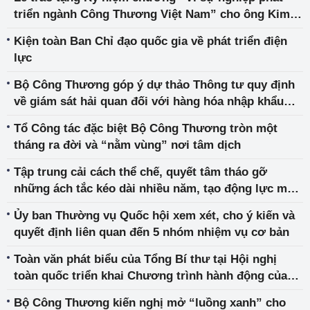
triển ngành Công Thương Việt Nam” cho ông Kim
Eui Joong, Tham tán Thương mại Hàn Quốc tại Việt
Kiện toàn Ban Chỉ đạo quốc gia về phát triển điện
Nam
lực
Bộ Công Thương góp ý dự thảo Thông tư quy định
về giám sát hải quan đối với hàng hóa nhập khẩu
trong trường hợp hàng hóa ùn tắc tại cảng biển
Tổ Công tác đặc biệt Bộ Công Thương tròn một
tháng ra đời và “nằm vùng” nơi tâm dịch
Tập trung cải cách thể chế, quyết tâm tháo gỡ
những ách tắc kéo dài nhiều năm, tạo động lực mới
cho phát triển
Ủy ban Thường vụ Quốc hội xem xét, cho ý kiến và
quyết định liên quan đến 5 nhóm nhiệm vụ cơ bản
Toàn văn phát biểu của Tổng Bí thư tại Hội nghị
toàn quốc triển khai Chương trình hành động của
MTTQVN thực hiện Nghị quyết Đại hội XIII của Đảng
Bộ Công Thương kiến nghị mở “luồng xanh” cho