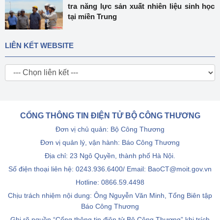
tra năng lực sản xuất nhiên liệu sinh học
tại miền Trung
LIÊN KẾT WEBSITE
CỔNG THÔNG TIN ĐIỆN TỬ BỘ CÔNG THƯƠNG
Đơn vị chủ quản: Bộ Công Thương
Đơn vị quản lý, vận hành: Báo Công Thương
Địa chỉ: 23 Ngô Quyền, thành phố Hà Nội.
Số điện thoại liên hệ: 0243.936.6400/ Email: BaoCT@moit.gov.vn
Hotline:
0866.59.4498
Chịu trách nhiệm nội dung: Ông Nguyễn Văn Minh, Tổng Biên tập
Báo Công Thương
Ghi rõ nguồn “Cổng thông tin điện tử Bộ Công Thương” khi trích