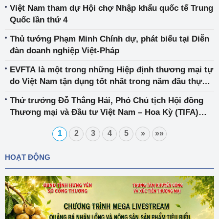
tuyến và trực tiếp)
Việt Nam tham dự Hội chợ Nhập khẩu quốc tế Trung
Quốc lần thứ 4
Thủ tướng Phạm Minh Chính dự, phát biểu tại Diễn
đàn doanh nghiệp Việt-Pháp
EVFTA là một trong những Hiệp định thương mại tự
do Việt Nam tận dụng tốt nhất trong năm đầu thực
thi
Thứ trưởng Đỗ Thắng Hải, Phó Chủ tịch Hội đồng
Thương mại và Đầu tư Việt Nam – Hoa Kỳ (TIFA)
làm việc với Trợ lý Đại diện Thương mại Hoa Kỳ
1
2
3
4
5
»
»»
HOẠT ĐỘNG