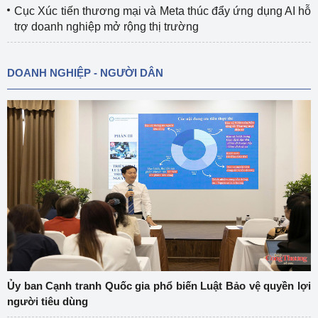
Cục Xúc tiến thương mại và Meta thúc đẩy ứng dụng AI hỗ
trợ doanh nghiệp mở rộng thị trường
DOANH NGHIỆP - NGƯỜI DÂN
Ủy ban Cạnh tranh Quốc gia phổ biến Luật Bảo vệ quyền lợi
người tiêu dùng