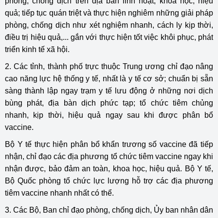
phòng, chống dịch trên địa bàn linh hoạt, khoa học, hiệu
quả; tiếp tục quán triệt và thực hiện nghiêm những giải pháp
phòng, chống dịch như xét nghiệm nhanh, cách ly kịp thời,
điều trị hiệu quả,... gắn với thực hiện tốt việc khôi phục, phát
triển kinh tế xã hội.
2. Các tỉnh, thành phố trực thuộc Trung ương chỉ đạo nâng
cao năng lực hệ thống y tế, nhất là y tế cơ sở; chuẩn bị sẵn
sàng thành lập ngay trạm y tế lưu động ở những nơi dịch
bùng phát, địa bàn dịch phức tạp; tổ chức tiêm chủng
nhanh, kịp thời, hiệu quả ngay sau khi được phân bổ
vaccine.
Bộ Y tế thực hiện phân bổ khẩn trương số vaccine đã tiếp
nhận, chỉ đạo các địa phương tổ chức tiêm vaccine ngay khi
nhận được, bảo đảm an toàn, khoa học, hiệu quả. Bộ Y tế,
Bộ Quốc phòng tổ chức lực lượng hỗ trợ các địa phương
tiêm vaccine nhanh nhất có thể.
3. Các Bộ, Ban chỉ đạo phòng, chống dịch, Ủy ban nhân dân