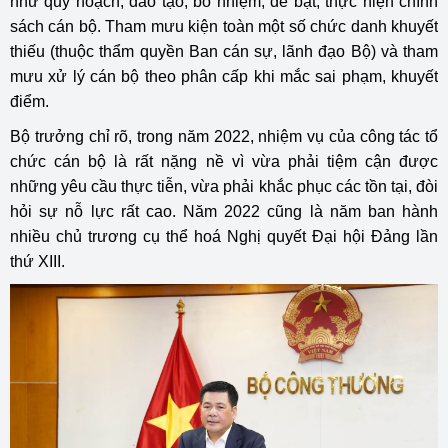
như quy hoạch; đào tạo, bổ nhiệm, đề bạt; thực hiện chính
sách cán bộ. Tham mưu kiện toàn một số chức danh khuyết
thiếu (thuộc thẩm quyền Ban cán sự, lãnh đạo Bộ) và tham
mưu xử lý cán bộ theo phân cấp khi mắc sai phạm, khuyết
điểm.
Bộ trưởng chỉ rõ, trong năm 2022, nhiệm vụ của công tác tổ
chức cán bộ là rất nặng nề vì vừa phải tiệm cận được
những yêu cầu thực tiễn, vừa phải khắc phục các tồn tại, đòi
hỏi sự nỗ lực rất cao. Năm 2022 cũng là năm ban hành
nhiều chủ trương cụ thể hoá Nghị quyết Đại hội Đảng lần
thứ XIII.