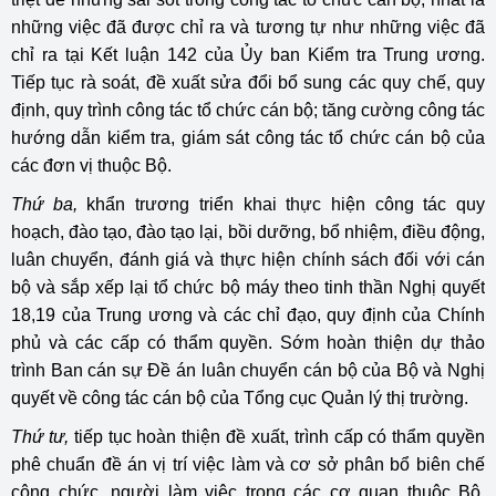
những việc đã được chỉ ra và tương tự như những việc đã
chỉ ra tại Kết luận 142 của Ủy ban Kiểm tra Trung ương.
Tiếp tục rà soát, đề xuất sửa đổi bổ sung các quy chế, quy
định, quy trình công tác tổ chức cán bộ; tăng cường công tác
hướng dẫn kiểm tra, giám sát công tác tổ chức cán bộ của
các đơn vị thuộc Bộ.
Thứ ba,
khẩn trương triển khai thực hiện công tác quy
hoạch, đào tạo, đào tạo lại, bồi dưỡng, bổ nhiệm, điều động,
luân chuyển, đánh giá và thực hiện chính sách đối với cán
bộ và sắp xếp lại tổ chức bộ máy theo tinh thần Nghị quyết
18,19 của Trung ương và các chỉ đạo, quy định của Chính
phủ và các cấp có thẩm quyền. Sớm hoàn thiện dự thảo
trình Ban cán sự Đề án luân chuyển cán bộ của Bộ và Nghị
quyết về công tác cán bộ của Tổng cục Quản lý thị trường.
Thứ tư,
tiếp tục hoàn thiện đề xuất, trình cấp có thẩm quyền
phê chuẩn đề án vị trí việc làm và cơ sở phân bổ biên chế
công chức, người làm việc trong các cơ quan thuộc Bộ.