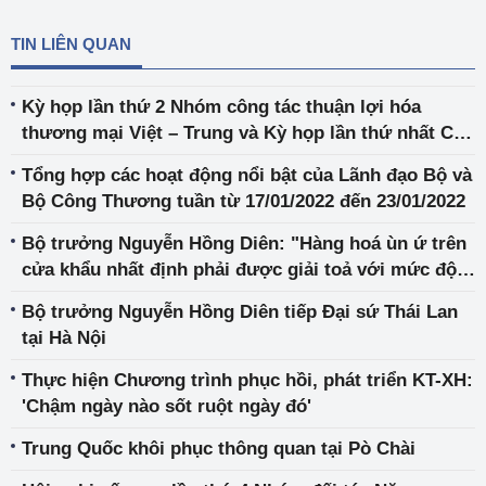
TIN LIÊN QUAN
Kỳ họp lần thứ 2 Nhóm công tác thuận lợi hóa
thương mại Việt – Trung và Kỳ họp lần thứ nhất Cơ
chế liên hợp giải quyết vấn đề ùn tắc tại cửa khẩu
Tổng hợp các hoạt động nổi bật của Lãnh đạo Bộ và
biên giới Việt – Trung và hợp tác phòng chống dịch
Bộ Công Thương tuần từ 17/01/2022 đến 23/01/2022
Bộ trưởng Nguyễn Hồng Diên: "Hàng hoá ùn ứ trên
cửa khẩu nhất định phải được giải toả với mức độ
an toàn cao nhất”
Bộ trưởng Nguyễn Hồng Diên tiếp Đại sứ Thái Lan
tại Hà Nội
Thực hiện Chương trình phục hồi, phát triển KT-XH:
'Chậm ngày nào sốt ruột ngày đó'
Trung Quốc khôi phục thông quan tại Pò Chài