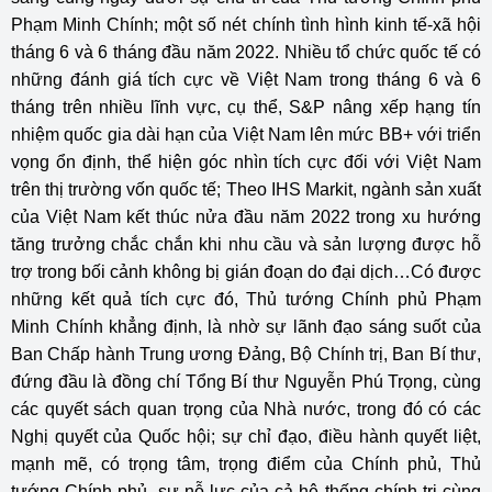
Phạm Minh Chính; một số nét chính tình hình kinh tế-xã hội
tháng 6 và 6 tháng đầu năm 2022. Nhiều tổ chức quốc tế có
những đánh giá tích cực về Việt Nam trong tháng 6 và 6
tháng trên nhiều lĩnh vực, cụ thể, S&P nâng xếp hạng tín
nhiệm quốc gia dài hạn của Việt Nam lên mức BB+ với triển
vọng ổn định, thể hiện góc nhìn tích cực đối với Việt Nam
trên thị trường vốn quốc tế; Theo IHS Markit, ngành sản xuất
của Việt Nam kết thúc nửa đầu năm 2022 trong xu hướng
tăng trưởng chắc chắn khi nhu cầu và sản lượng được hỗ
trợ trong bối cảnh không bị gián đoạn do đại dịch…Có được
những kết quả tích cực đó, Thủ tướng Chính phủ Phạm
Minh Chính khẳng định, là nhờ sự lãnh đạo sáng suốt của
Ban Chấp hành Trung ương Đảng, Bộ Chính trị, Ban Bí thư,
đứng đầu là đồng chí Tổng Bí thư Nguyễn Phú Trọng, cùng
các quyết sách quan trọng của Nhà nước, trong đó có các
Nghị quyết của Quốc hội; sự chỉ đạo, điều hành quyết liệt,
mạnh mẽ, có trọng tâm, trọng điểm của Chính phủ, Thủ
tướng Chính phủ, sự nỗ lực của cả hệ thống chính trị cùng