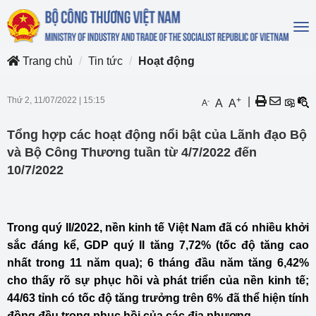
To
na
Trang chủ
Tin tức
Hoạt động
Thứ 2, 11/07/2022
|
15:15
+
|
-
A
A
A
Tổng hợp các hoạt động nổi bật của Lãnh đạo Bộ
và Bộ Công Thương tuần từ 4/7/2022 đến
10/7/2022
Trong quý II/2022, nền kinh tế Việt Nam đã có nhiều khởi
sắc đáng kể, GDP quý II tăng 7,72% (tốc độ tăng cao
nhất trong 11 năm qua); 6 tháng đầu năm tăng 6,42%
cho thấy rõ sự phục hồi và phát triển của nền kinh tế;
44/63 tỉnh có tốc độ tăng trưởng trên 6% đã thể hiện tính
đồng đều trong phục hồi của các địa phương.