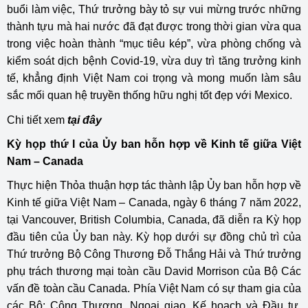
buổi làm việc, Thứ trưởng bày tỏ sự vui mừng trước những
thành tựu mà hai nước đã đạt được trong thời gian vừa qua
trong việc hoàn thành “mục tiêu kép”, vừa phòng chống và
kiểm soát dịch bệnh Covid-19, vừa duy trì tăng trưởng kinh
tế, khẳng định Việt Nam coi trọng và mong muốn làm sâu
sắc mối quan hệ truyền thống hữu nghị tốt đẹp với Mexico.
Chi tiết xem
tại đây
Kỳ họp thứ I của Ủy ban hỗn hợp về Kinh tế giữa Việt
Nam – Canada
Thực hiện Thỏa thuận hợp tác thành lập Ủy ban hỗn hợp về
Kinh tế giữa Việt Nam – Canada, ngày 6 tháng 7 năm 2022,
tại Vancouver, British Columbia, Canada, đã diễn ra Kỳ họp
đầu tiên của Ủy ban này. Kỳ họp dưới sự đồng chủ trì của
Thứ trưởng Bộ Công Thương Đỗ Thắng Hải và Thứ trưởng
phụ trách thương mại toàn cầu David Morrison của Bộ Các
vấn đề toàn cầu Canada. Phía Việt Nam có sự tham gia của
các Bộ: Công Thương, Ngoại giao, Kế hoạch và Đầu tư,