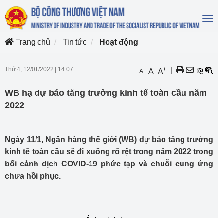
To
na
Trang chủ
Tin tức
Hoạt động
Thứ 4, 12/01/2022
|
14:07
+
|
-
A
A
A
WB hạ dự báo tăng trưởng kinh tế toàn cầu năm
2022
Ngày 11/1, Ngân hàng thế giới (WB) dự báo tăng trưởng
kinh tế toàn cầu sẽ đi xuống rõ rệt trong năm 2022 trong
bối cảnh dịch COVID-19 phức tạp và chuỗi cung ứng
chưa hồi phục.