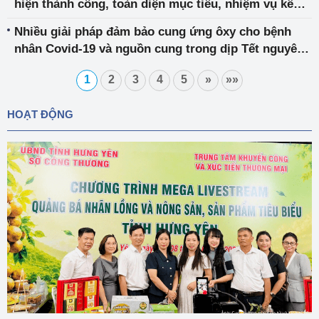
hiện thành công, toàn diện mục tiêu, nhiệm vụ kế
hoạch năm 2022
Nhiều giải pháp đảm bảo cung ứng ôxy cho bệnh
nhân Covid-19 và nguồn cung trong dịp Tết nguyên
đán
1
2
3
4
5
»
»»
HOẠT ĐỘNG