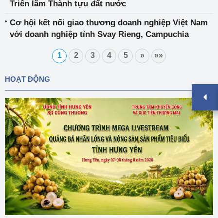
Triển lãm Thành tựu đất nước
Cơ hội kết nối giao thương doanh nghiệp Việt Nam
với doanh nghiệp tỉnh Svay Rieng, Campuchia
1
2
3
4
5
»
»»
HOẠT ĐỘNG