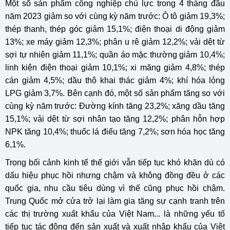
Một số sản phẩm công nghiệp chủ lực trong 4 tháng đầu
năm 2023 giảm so với cùng kỳ năm trước: Ô tô giảm 19,3%;
thép thanh, thép góc giảm 15,1%; điện thoại di động giảm
13%; xe máy giảm 12,3%; phân u rê giảm 12,2%; vải dệt từ
sợi tự nhiên giảm 11,1%; quần áo mặc thường giảm 10,4%;
linh kiện điện thoại giảm 10,1%; xi măng giảm 4,8%; thép
cán giảm 4,5%; dầu thô khai thác giảm 4%; khí hóa lỏng
LPG giảm 3,7%. Bên cạnh đó, một số sản phẩm tăng so với
cùng kỳ năm trước: Đường kính tăng 23,2%; xăng dầu tăng
15,1%; vải dệt từ sợi nhân tạo tăng 12,2%; phân hỗn hợp
NPK tăng 10,4%; thuốc lá điếu tăng 7,2%; sơn hóa học tăng
6,1%.
Trong bối cảnh kinh tế thế giới vẫn tiếp tục khó khăn dù có
dấu hiệu phục hồi nhưng chậm và không đồng đều ở các
quốc gia, nhu cầu tiêu dùng vì thế cũng phục hồi chậm.
Trung Quốc mở cửa trở lại làm gia tăng sự cạnh tranh trên
các thị trường xuất khẩu của Việt Nam... là những yếu tố
tiếp tục tác động đến sản xuất và xuất nhập khẩu của Việt