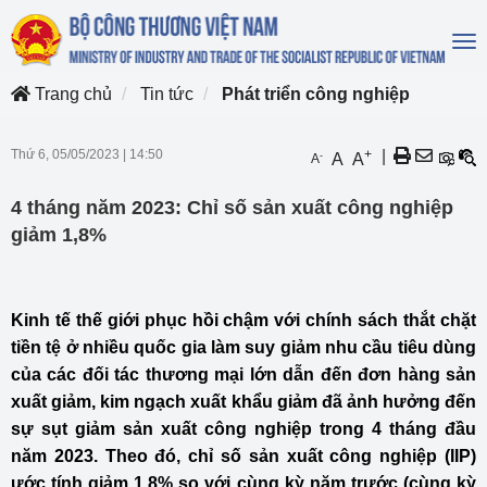
To
na
Trang chủ
Tin tức
Phát triển công nghiệp
Thứ 6, 05/05/2023
|
14:50
+
|
-
A
A
A
4 tháng năm 2023: Chỉ số sản xuất công nghiệp
giảm 1,8%
Kinh tế thế giới phục hồi chậm với chính sách thắt chặt
tiền tệ ở nhiều quốc gia làm suy giảm nhu cầu tiêu dùng
của các đối tác thương mại lớn dẫn đến đơn hàng sản
xuất giảm, kim ngạch xuất khẩu giảm đã ảnh hưởng đến
sự sụt giảm sản xuất công nghiệp trong 4 tháng đầu
năm 2023. Theo đó, chỉ số sản xuất công nghiệp (IIP)
ước tính giảm 1,8% so với cùng kỳ năm trước (cùng kỳ