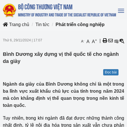
To
na
Trang chủ
Tin tức
Phát triển công nghiệp
Thứ 6, 29/11/2024
|
17:07
+
|
-
A
A
A
Bình Dương xây dựng vị thế quốc tế cho ngành
da giày
Đọc bài
Ngành da giày của Bình Dương không chỉ là một trong
ba lĩnh vực xuất khẩu chủ lực của tỉnh trong năm 2024
mà còn khẳng định vị thế quan trọng trong nền kinh tế
toàn quốc.
Tuy nhiên, trong khi ngành đã đạt được những thành công
nhất định, tỷ lệ nội địa hóa trong sản xuất vẫn chưa phản