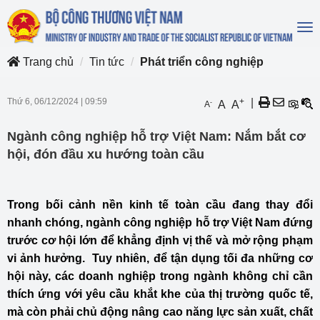
To
na
Trang chủ
Tin tức
Phát triển công nghiệp
Thứ 6, 06/12/2024
|
09:59
+
|
-
A
A
A
Ngành công nghiệp hỗ trợ Việt Nam: Nắm bắt cơ
hội, đón đầu xu hướng toàn cầu
Trong bối cảnh nền kinh tế toàn cầu đang thay đổi
nhanh chóng, ngành công nghiệp hỗ trợ Việt Nam đứng
trước cơ hội lớn để khẳng định vị thế và mở rộng phạm
vi ảnh hưởng.
Tuy nhiên, để tận dụng tối đa những cơ
hội này, các doanh nghiệp trong ngành không chỉ cần
thích ứng với yêu cầu khắt khe của thị trường quốc tế,
mà còn phải chủ động nâng cao năng lực sản xuất, chất