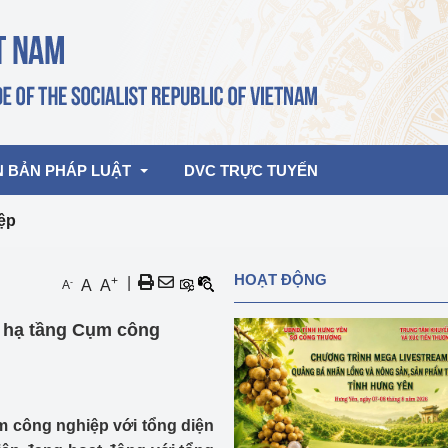
N BẢN PHÁP LUẬT
DVC TRỰC TUYẾN
iệp
bản pháp quy
Hoạt động của lãnh đạo Đảng, Nhà 
HOẠT ĐỘNG
+
|
-
A
A
A
nước
ghiệp, Thương 
bản điều hành
 hạ tầng Cụm công
am 2026
Hoạt động của Lãnh đạo Bộ
bản hợp nhất
Hoạt động của các đơn vị
rưởng
m công nghiệp với tổng diện