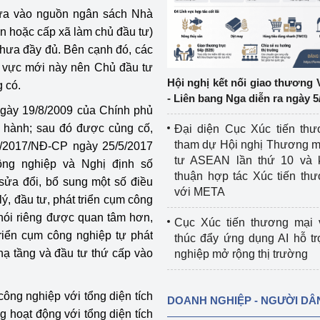
ựa vào nguồn ngân sách Nhà
ệp
Công nghiệp nền tảng
n hoặc cấp xã làm chủ đầu tư)
hưa đầy đủ. Bên cạnh đó, các
ng
Chính sách
h vực mới này nên Chủ đầu tư
Hội nghị kết nối giao thương 
 có.
Sản xuất công nghiệp
- Liên bang Nga diễn ra ngày 5
ngày 19/8/2009 của Chính phủ
 hành; sau đó được củng cố,
Đại diện Cục Xúc tiến th
tham dự Hội nghị Thương m
8/2017/NĐ-CP ngày 25/5/2017
tư ASEAN lần thứ 10 và 
ông nghiệp và Nghị định số
thuận hợp tác Xúc tiến th
ửa đổi, bổ sung một số điều
với META
ý, đầu tư, phát triển cụm công
nói riêng được quan tâm hơn,
Cục Xúc tiến thương mại 
riển cụm công nghiệp tự phát
thúc đẩy ứng dụng AI hỗ t
hạ tầng và đầu tư thứ cấp vào
nghiệp mở rộng thị trường
ông nghiệp với tổng diện tích
DOANH NGHIỆP - NGƯỜI DÂ
 hoạt động với tổng diện tích