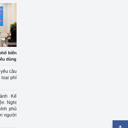
phổ biến
iêu dùng
 yêu cầu
loại phí
ành Kế
ện Nghị
ính phủ
ợi người