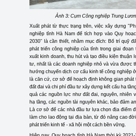
Ảnh 3: Cụm Công nghiệp Trung Lươn
Xuất phát từ thực trạng trên, việc xây dựng "
nghiệp tỉnh Hà Nam để tích hợp vào Quy hoạc
2030" là cần thiết, nhằm mục đích: Bố trí quỹ 
phát triển công nghiệp của tỉnh trong giai đoạn
xuất kinh doanh, thu hút và tạo điều kiện thuận
tư, nhất là các doanh nghiệp nhỏ và vừa được t
hướng chuyển dịch cơ cấu kinh tế công nghiệp ở
là căn cứ, cơ sở để hoạch định không gian phát tr
đất đai và chi phí đầu tư xây dựng kết cấu hạ tần
quả các nguồn lực như đất đai, nguyên, nhiên vậ
hạ tầng, các nguồn tài nguyên khác, bảo đảm an 
Là cơ sở để các nhà đầu tư lựa chọn địa điểm đầ
làm cho lao động tại địa bàn, từ đó nâng cao đờ
phát triển kinh tế - xã hội một cách bền vững.
Hiện nay, Quy hoạch tỉnh Hà Nam thời kỳ 2021