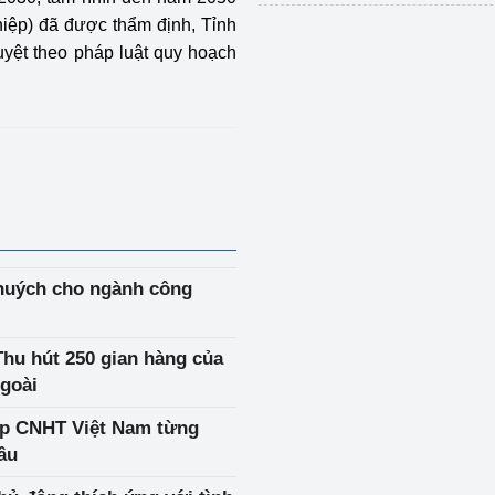
hiệp) đã được thẩm định, Tỉnh
uyệt theo pháp luật quy hoạch
 huých cho ngành công
Thu hút 250 gian hàng của
goài
ệp CNHT Việt Nam từng
ầu