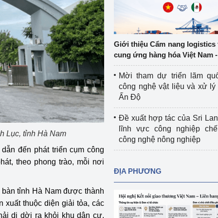
Cơ sở sản xuất, sửa chữa chai chứa 
LPG
 và đổi mới sáng 
Tổ chức huấn luyện, bồi dưỡng 
Giới thiệu Cẩm nang logistics
nghiệp vụ kiểm định kỹ thuật an toàn 
cung ứng hàng hóa Việt Nam -
lao động
Mời tham dự triển lãm qu
Video bảo vệ môi trường
công nghệ vật liệu và xử lý 
Ấn Độ
tưởng của Đảng
Album ảnh bảo vệ môi trường
Đề xuất hợp tác của Sri Lan
ời dân
Văn bản về môi trường
lĩnh vực công nghiệp chế
h Lục, tỉnh Hà Nam
công nghệ nông nghiệp
Đọc báo giúp bạn
Khu vực miền Bắc
 dẫn đến phát triển cụm công
hát, theo phong trào, mỗi nơi
ài
Khu vực miền Trung
Hiệp định EVFTA
ĐỊA PHƯƠNG
ớc
Khu vực miền Nam
Thị trường châu Á – châu Phi
ịa bàn tỉnh Hà Nam được thành
 xuất thuộc diện giải tỏa, các
đưa nghị quyết 
Thị trường châu Âu – châu Mỹ
ải di dời ra khỏi khu dân cư.
g vào cuộc sống