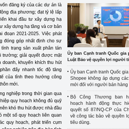
 vốn đăng ký của các dự án là
động địa phương; đạt tỷ lệ lấp
iển khai đầu tư xây dựng hạ
 tư xây dựng hạ tầng và cơ bản
ai đoạn 2021-2025. Việc phát
ng đóng góp nhất định cho sự
ế tình trạng sản xuất phân tán
Ủy ban Cạnh tranh Quốc gia 
i trường; giải quyết được mặt
Luật Bảo vệ quyền lợi người t
 doanh, khuyến khích thu hút
phần đẩy nhanh tốc độ tăng
Ủy ban Cạnh tranh Quốc gia
tế của tỉnh theo hướng công
Shopee không áp dụng các 
thôn mới.
mới đối với người bán hàng
ng nghiệp trong thời gian qua
Bộ Công Thương ban h
nghiệp quy hoạch không đủ quỹ
hoạch hành động thực hi
g nên khó thu hút được nhà đầu
quyết số 87/NQ-CP của Ch
đó một số quy hoạch liên quan
về công tác bảo vệ quyền l
ác quy hoạch, phát triển cụm
tiêu dùng.