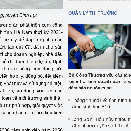
QUẢN LÝ THỊ TRƯỜNG
g, huyện Bình Lục
Phương án phát triển cụm công
h tỉnh Hà Nam thời kỳ 2021-
đất hợp lý để đáp ứng nhu cầu
 tới, tạo quỹ đất dành cho sản
 lợi cho doanh nghiệp, nhà đầu
huê đất thực hiện dự án; Định
 khu vực nông thôn, đồng thời
Bộ Công Thương yêu cầu tă
iển hợp lý, đồng bộ, tiết kiệm
kiểm tra kinh doanh bán lẻ x
g; Phát huy và sử dụng có hiệu
đảm bảo nguồn cung
t liệu, lao động, vốn, kết cấu
toàn về môi trường sinh thái;
Thông tin mới về tình hình t
u tư phù hợp, giải quyết việc
xăng sinh học E10
i sống nhân dân, tạo điều kiện
Lạng Sơn: Tiêu hủy nhiều 
xâm phạm quyền sở hữu trí 
-2030, tầm nhìn đến năm 2050