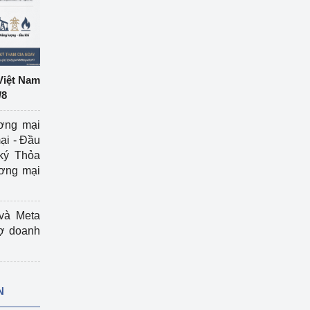
Việt Nam
/8
ương mại
ại - Đầu
ký Thỏa
ương mại
và Meta
rợ doanh
N