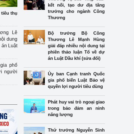
kết nối, tạo dư địa tăng
trưởng cho ngành Công
tiêu thụ
Thương
ương Lê
Bộ trưởng Bộ Công
nội dung
Thương Lê Mạnh Hùng
án Luật
giải đáp nhiều nội dung tại
phiên thảo luận Tổ về dự
án Luật Dầu khí (sửa đổi)
gia phổ
ợi người
Ủy ban Cạnh tranh Quốc
gia phổ biến Luật Bảo vệ
quyền lợi người tiêu dùng
Phát huy vai trò ngoại giao
trong bảo đảm an ninh
năng lượng
Thứ trưởng Nguyễn Sinh