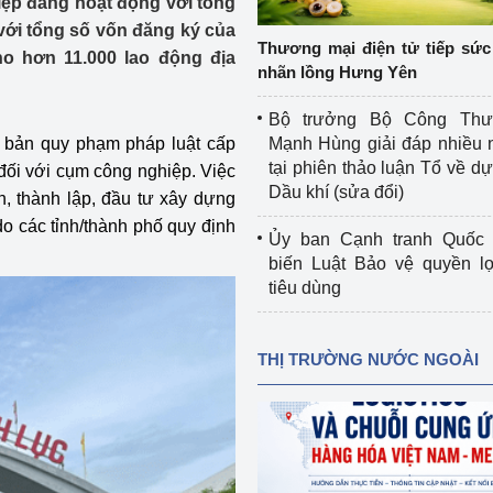
iệp đang hoạt động với tổng
 luận
Họp báo
 với tổng số vốn đăng ký của
Thương mại điện tử tiếp sức 
ho hơn 11.000 lao động địa
Thông cáo báo chí
nhãn lồng Hưng Yên
Điểm báo
Bộ trưởng Bộ Công Th
 bản quy phạm pháp luật cấp
Mạnh Hùng giải đáp nhiều 
Nông Lâm Thủy sản
tại phiên thảo luận Tổ về dự 
đối với cụm công nghiệp. Việc
Dầu khí (sửa đổi)
h, thành lập, đầu tư xây dựng
n lực
o các tỉnh/thành phố quy định
Ủy ban Cạnh tranh Quốc 
biến Luật Bảo vệ quyền l
tiêu dùng
Tổ chức kiểm định kỹ thuật an toàn lao 
động thuộc thẩm quyền quản lý của 
g Thương
Bộ Công Thương
THỊ TRƯỜNG NƯỚC NGOÀI
Công Thương
Tổ chức được cấp GCN đăng ký, hoạt 
động kiểm định thiết bị, dụng cụ điện 
làm việc ở môi trường không có nguy 
hiểm khí, bụi nổ
tiết kiệm và 
Hiệu quả năng lượng