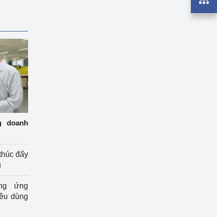
g doanh
thúc đẩy
g
ng ứng
iêu dùng