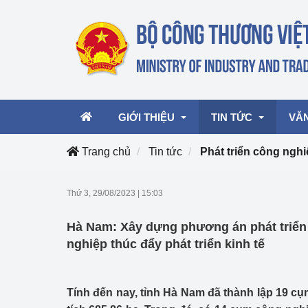
GIỚI THIỆU
TIN TỨC
VĂ
Trang chủ
Tin tức
Phát triển công ngh
Lãnh đạo Bộ
Hoạt động
Văn 
Thứ 3, 29/08/2023
|
15:03
Chức năng nhiệm vụ
Giải thưởng Công n
Văn 
Hà Nam: Xây dựng phương án phát triển
mại, Dịch vụ Việt N
Cơ cấu tổ chức
Văn 
nghiệp thúc đẩy phát triển kinh tế
Công Thương 57
Hoạt động của Bộ t
Tính đến nay, tỉnh Hà Nam đã thành lập 19 cụ