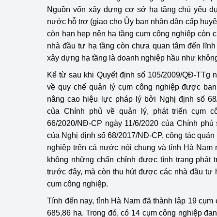
Nguồn vốn xây dựng cơ sở hạ tầng chủ yếu d
Phát triển công nghi
nước hỗ trợ (giao cho Ủy ban nhân dân cấp huyệ
còn hạn hẹp nên hạ tầng cụm công nghiệp còn c
Phát triển năng lượ
nhà đầu tư hạ tầng còn chưa quan tâm đến lĩn
xây dựng hạ tầng là doanh nghiệp hầu như không
Kể từ sau khi Quyết định số 105/2009/QĐ-TTg 
về quy chế quản lý cụm công nghiệp được ban
nâng cao hiệu lực pháp lý bởi Nghị định số 6
của Chính phủ về quản lý, phát triển cụm c
66/2020/NĐ-CP ngày 11/6/2020 của Chính phủ s
của Nghị định số 68/2017/NĐ-CP, công tác quản l
nghiệp trên cả nước nói chung và tỉnh Hà Nam 
không những chấn chỉnh được tình trạng phát t
trước đây, mà còn thu hút được các nhà đầu tư 
cụm công nghiệp.
Tính đến nay, tỉnh Hà Nam đã thành lập 19 cụm c
685,86 ha. Trong đó, có 14 cụm công nghiệp đang