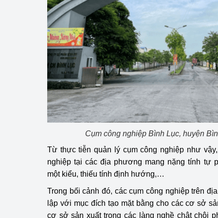
hiệu quả
Khoa học, công nghệ
tạo
Thông báo
Bảo vệ môi trường
Bảo vệ nền tảng tư 
Doanh nghiệp - Ngư
Cụm công nghiệp Bình Lục, huyện Bìn
Xúc tiến thương mại
Từ thực tiễn quản lý cụm công nghiệp như vậy,
nghiệp tại các địa phương mang nặng tính tự p
Thị trường nước ngo
một kiểu, thiếu tính định hướng,…
Thị trường trong nư
Trong bối cảnh đó, các cụm công nghiệp trên đ
lập với mục đích tạo mặt bằng cho các cơ sở sản
Ngành Công Thương 
cơ sở sản xuất trong các làng nghề chật chội ph
Đại hội XIV của Đản