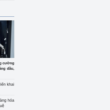
ng cường
ăng dầu,
riển khai
hàng hóa
tuệ