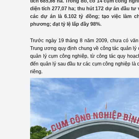
tích 685,86 ha. Trong đó, có 14 cụm công ngh
Công Thương - Công
diện tích 277,07 ha; thu hút 172 dự án đầu tư
các dự án là 6.102 tỷ đồng; tạo việc làm c
Chuyển đổi số
phương; đạt tỷ lệ lấp đầy 98%.
Lịch sử phát triển
Trước ngày 19 tháng 8 năm 2009, chưa có văn
Bản tin Thị trường 
Trung ương quy định chung về công tác quản lý 
quản lý cụm công nghiệp, từ công tác quy hoạc
Phát triển nguồn nhâ
đến quản lý sau đầu tư các cụm công nghiệp là d
Phát triển bền vững
riêng.
Tổ chức kiểm định
Văn hóa ngành Côn
Tái cơ cấu ngành 
Quản lý thị trường
Sử dụng năng lượng 