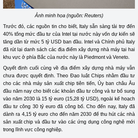
Ảnh minh họa (nguồn: Reuters)
Trước đó, các nguồn tin cho biết, Italy sẵn sàng tài trợ đến
40% tổng mức đầu tư của Intel tại nước này vốn dự kiến sẽ
tăng dần từ mức 5 tỷ USD ban đầu. Intel và Chính phủ Italy
đã rút lại danh sách các địa điểm xây dựng nhà máy tại hai
khu vực ở phía Bắc của nước này là Piedmont và Veneto.
Quyết định cuối cùng về địa điểm xây dựng nhà máy vẫn
chưa được quyết định. Theo Đạo luật Chips nhằm đầu tư
cho các nhà máy sản xuất chip tiên tiến, Ủy ban châu Âu
đầu năm nay cho biết các khoản đầu tư công và tư bổ sung
vào năm 2030 là 15 tỷ euro (15,28 tỷ USD), ngoài kế hoạch
đầu tư công 30 tỷ euro đã công bố. Cho đến nay, Italy đã
dành ra 4,15 tỷ euro cho đến năm 2030 để thu hút các nhà
sản xuất chip và đầu tư vào các ứng dụng công nghệ mới
trong lĩnh vực công nghiệp.