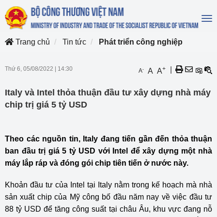
To
na
Trang chủ
Tin tức
Phát triển công nghiệp
Thứ 6, 05/08/2022
|
14:30
+
|
-
A
A
A
Italy và Intel thỏa thuận đầu tư xây dựng nhà máy
chip trị giá 5 tỷ USD
Theo các nguồn tin, Italy đang tiến gần đến thỏa thuận
ban đầu trị giá 5 tỷ USD với Intel để xây dựng một nhà
máy lắp ráp và đóng gói chip tiên tiến ở nước này.
Khoản đầu tư của
Intel
tại Italy nằm trong kế hoạch mà nhà
sản xuất chip của Mỹ công bố đầu năm nay về việc đầu tư
88 tỷ USD để tăng công suất tại châu Âu, khu vực đang nỗ