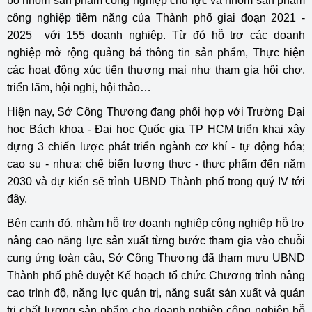
bố nhóm sản phẩm công nghiệp chủ lực và nhóm sản phẩm
công nghiệp tiềm năng của Thành phố giai đoạn 2021 -
2025 với 155 doanh nghiệp. Từ đó hỗ trợ các doanh
nghiệp mở rộng quảng bá thông tin sản phẩm, Thực hiện
các hoạt động xúc tiến thương mại như tham gia hội chợ,
triển lãm, hội nghị, hội thảo…
Hiện nay, Sở Công Thương đang phối hợp với Trường Đại
học Bách khoa - Đại học Quốc gia TP HCM triển khai xây
dựng 3 chiến lược phát triển ngành cơ khí - tự động hóa;
cao su - nhựa; chế biến lương thực - thực phẩm đến năm
2030 và dự kiến sẽ trình UBND Thành phố trong quý IV tới
đây.
Bên cạnh đó, nhằm hỗ trợ doanh nghiệp công nghiệp hỗ trợ
nâng cao năng lực sản xuất từng bước tham gia vào chuỗi
cung ứng toàn cầu, Sở Công Thương đã tham mưu UBND
Thành phố phê duyệt Kế hoạch tổ chức Chương trình nâng
cao trình độ, năng lực quản trị, năng suất sản xuất và quản
trị chất lượng sản phẩm cho doanh nghiệp công nghiệp hỗ