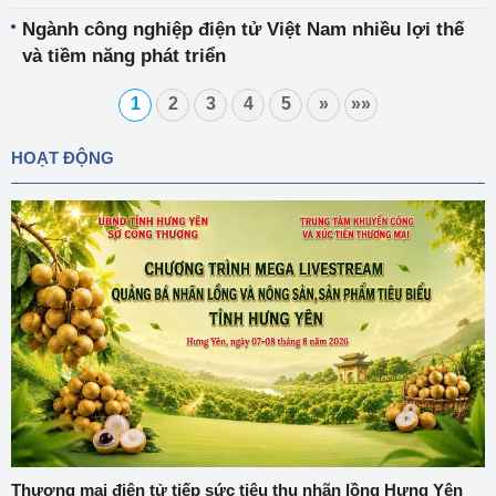
Ngành công nghiệp điện tử Việt Nam nhiều lợi thế
và tiềm năng phát triển
1
2
3
4
5
»
»»
HOẠT ĐỘNG
Thương mại điện tử tiếp sức tiêu thụ nhãn lồng Hưng Yên