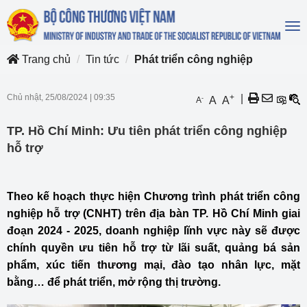
To
na
Trang chủ
Tin tức
Phát triển công nghiệp
Chủ nhật, 25/08/2024
|
09:35
+
|
-
A
A
A
TP. Hồ Chí Minh: Ưu tiên phát triển công nghiệp
hỗ trợ
Theo kế hoạch thực hiện Chương trình phát triển công
nghiệp hỗ trợ (CNHT) trên địa bàn TP. Hồ Chí Minh giai
đoạn 2024 - 2025, doanh nghiệp lĩnh vực này sẽ được
chính quyền ưu tiên hỗ trợ từ lãi suất, quảng bá sản
phẩm, xúc tiến thương mại, đào tạo nhân lực, mặt
bằng… để phát triển, mở rộng thị trường.