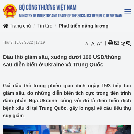
To
na
Trang chủ
Tin tức
Phát triển năng lượng
Thứ 3, 15/03/2022
|
17:19
+
|
-
A
A
A
Dầu thô giảm sâu, xuống dưới 100 USD/thùng
sau diễn biến ở Ukraine và Trung Quốc
Giá dầu thô trong phiên giao dịch ngày 15/3 tiếp tục
giảm sâu, do những diễn biến tích cực trong tiến trình
đàm phán Nga-Ukraine, cùng với đó là diễn biến dịch
bệnh xấu đi tại Trung Quốc, gây lo ngại về cầu tiêu thụ
suy giảm.