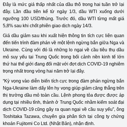
Đây là mức giá thấp nhất của dầu thô trong hai tuần trở lại
đây. Lần đầu tiên kể từ ngày 1/3, dầu WTI xuống dưới
ngưỡng 100 USD/thùng. Trước đó, dầu WTI từng mất giá
5,8% sau khi chốt phiên giao dịch ngày 14/3.
Giá dầu giảm sau khi xuất hiện thông tin tích cực liên quan
đến tiến trình đàm phán về một lệnh ngừng bắn giữa Nga và
Ukraine. Cùng với đó là những lo ngại về cầu tiêu thụ dầu
mỏ suy yếu tại Trung Quốc trong bối cảnh nền kinh tế lớn
thứ hai thế giới đang đối mặt với đợt dịch COVID-19 nghiêm
trọng nhất trong vòng hai năm trở lại đây.
“Kỳ vọng vào diễn biến tích cực trong đàm phán ngừng bắn
Nga-Ukraine làm dấy lên hy vọng giúp giảm căng thẳng trên
thị trường dầu mỏ toàn cầu. Lệnh phong tỏa được được áp
dụng tại nhiều tỉnh, thành ở Trung Quốc nhằm kiểm soát đại
dịch COVID-19 cũng gây ra quan ngại về cầu suy yếu”, ông
Toshitaka Tazawa, chuyên gia phân tích tại công ty chứng
khoán Fujitomi Co Ltd. (Nhật Bản), nhận định.