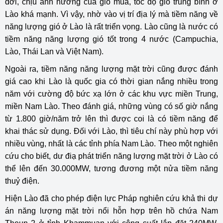
đới, chịu ảnh hưởng của gió mùa, tốc độ gió trung bình ở
Lào khá mạnh. Vì vậy, nhờ vào vị trí địa lý mà tiềm năng về
năng lượng gió ở Lào là rất triển vọng. Lào cũng là nước có
tiềm năng năng lượng gió tốt trong 4 nước (Campuchia,
Lào, Thái Lan và Việt Nam).
Ngoài ra, tiềm năng năng lượng mặt trời cũng được đánh
giá cao khi Lào là quốc gia có thời gian nắng nhiều trong
năm với cường độ bức xạ lớn ở các khu vực miền Trung,
miền Nam Lào. Theo đánh giá, những vùng có số giờ nắng
từ 1.800 giờ/năm trở lên thì được coi là có tiềm năng để
khai thác sử dụng. Đối với Lào, thì tiêu chí này phù hợp với
nhiều vùng, nhất là các tỉnh phía Nam Lào. Theo một nghiên
cứu cho biết, dư điạ phát triển năng lượng mặt trời ở Lào có
thể lên đến 30.000MW, tương đương một nửa tiềm năng
thuỷ điện.
Hiện Lào đã cho phép điện lực Pháp nghiên cứu khả thi dự
án năng lượng mặt trời nổi hỗn hợp trên hồ chứa Nam