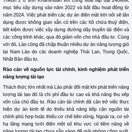
Theun 2 ở tỉnh Khammuan với công suất lắp đặt 240MW,
mục tiêu xây dựng vào năm 2022 và bắt đầu hoạt động từ
năm 2024. Việc phát triển các dự án điện mặt trời nổi sẽ tận
dụng được không gian sẵn có trên các hồ chứa thuỷ điện,
tiết kiệm được việc xây dựng đường dây truyền tải điện và
các công trình khác, qua đó giảm vốn cho nhà đầu tư. Cùng
với đó, Lào cũng đã chấp thuận nhiều dự án năng lượng gió
tại Nam Lào do các doanh nghiệp Thái Lan, Trung Quốc,
Nhật Bản đầu tư.
Rào cản về nguồn lực tài chính, kinh nghiệm phát triển
năng lượng tái tạo
Thách thức lớn nhất mà Lào phải đối mặt khi phát triển năng
lượng tái tạo đó là chi phí đầu tư cao và khả năng thu xếp
vốn của chủ đầu tư. Rào cản tài chính đã cản trở việc thực
hiện dự án kinh tế do thiếu khả năng tiếp cận nguồn tài
chính phù hợp hoặc thiếu cơ chế bền vững. Ngoài ra, cơ sở
hạ tầng mạng lưới điện một số khu vực có tiềm năng về
năng lượng tái tạo chưa sẵn sàng để giải phóng công suất,