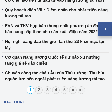
Cơ chế nào để hút đầu tư vào năng lượng tái tạo?
Quy hoạch điện VIII: Điểm nhấn cho phát triển năng
lượng tái tạo
EVN và TKV họp bàn thống nhất phương án đảm
bảo cung cấp than cho sản xuất điện năm 2022
Hội nghị xăng dầu thế giới lần thứ 23 khai mạc tại
Mỹ
Cơ quan Năng lượng Quốc tế dự báo xu hướng
tăng giá sẽ đảo chiều
Chuyến công tác châu Âu của Thủ tướng: Thu hút
nguồn lực bên ngoài phát triển năng lượng tái tạo ở
Việt Nam
1
2
3
4
5
»
»»
HOẠT ĐỘNG