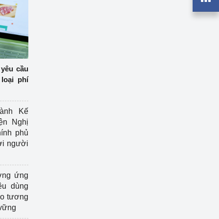
 yêu cầu
loại phí
ành Kế
ện Nghị
ính phủ
ợi người
ởng ứng
êu dùng
ạo tương
 vững