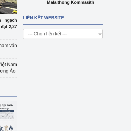
Malaithong Kommasith
LIÊN KẾT WEBSITE
m ngạch
đạt 2,27
tham vấn
Việt Nam
hượng Áo