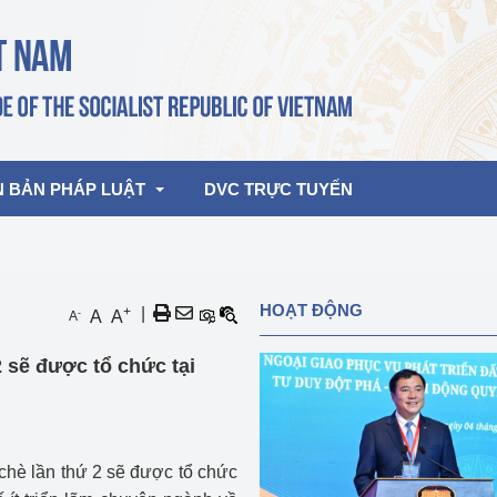
N BẢN PHÁP LUẬT
DVC TRỰC TUYẾN
bản pháp quy
Hoạt động của lãnh đạo Đảng, Nhà 
HOẠT ĐỘNG
+
|
-
A
A
A
nước
ghiệp, Thương 
bản điều hành
2 sẽ được tổ chức tại
am 2026
Hoạt động của Lãnh đạo Bộ
bản hợp nhất
Hoạt động của các đơn vị
rưởng
chè lần thứ 2 sẽ được tổ chức