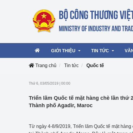
GIỚI THIỆU
TIN TỨC
VĂ
Trang chủ
Tin tức
Quốc tế
Lãnh đạo Bộ
Hoạt động
Văn 
Thứ 6, 03/05/2019
|
00:00
Chức năng nhiệm vụ
Giải thưởng Công n
Văn 
Triển lãm Quốc tế mặt hàng chè lần thứ 
mại, Dịch vụ Việt N
Cơ cấu tổ chức
Văn 
Thành phố Agadir, Maroc
Công Thương 57
Hoạt động của Bộ t
Từ ngày 4-8/9/2019, Triển lãm Quốc tế mặt hàng 