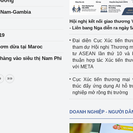
 Dương
ệt Nam-Gambia
ệp
Công nghiệp nền tảng
Hội nghị kết nối giao thương 
ng
Chính sách
- Liên bang Nga diễn ra ngày 5
19
Sản xuất công nghiệp
Đại diện Cục Xúc tiến th
 cơm dừa tại Maroc
tham dự Hội nghị Thương m
tư ASEAN lần thứ 10 và 
hàng vào siêu thị Nam Phi
thuận hợp tác Xúc tiến th
với META
»
»»
Cục Xúc tiến thương mại 
thúc đẩy ứng dụng AI hỗ t
nghiệp mở rộng thị trường
DOANH NGHIỆP - NGƯỜI DÂ