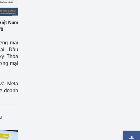
Việt Nam
/8
ương mại
ại - Đầu
ký Thỏa
ương mại
và Meta
rợ doanh
N