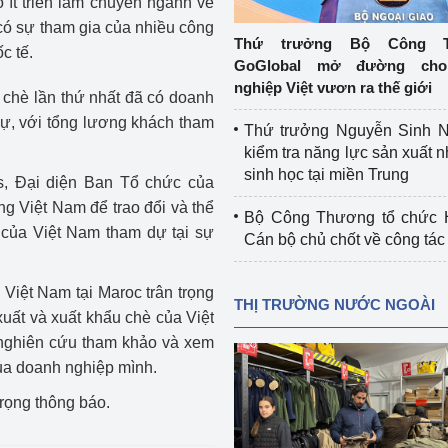
ố ít triển lãm chuyên ngành về
 luận
Họp báo
 có sự tham gia của nhiều công
Thứ trưởng Bộ Công T
c tế.
Thông cáo báo chí
GoGlobal mở đường cho
nghiệp Việt vươn ra thế giới
ế chè lần thứ nhất đã có doanh
Điểm báo
dự, với tổng lương khách tham
Thứ trưởng Nguyễn Sinh N
Nông Lâm Thủy sản
kiểm tra năng lực sản xuất n
sinh học tại miền Trung
, Đại diện Ban Tổ chức của
n lực
g Việt Nam để trao đổi và thể
Bộ Công Thương tổ chức H
của Việt Nam tham dự tại sự
Cán bộ chủ chốt về công tác
Tổ chức kiểm định kỹ thuật an toàn lao 
 Việt Nam tại Maroc trân trọng
động thuộc thẩm quyền quản lý của 
THỊ TRƯỜNG NƯỚC NGOÀI
g Thương
Bộ Công Thương
xuất và xuất khẩu chè của Việt
 nghiên cứu tham khảo và xem
Công Thương
Tổ chức được cấp GCN đăng ký, hoạt 
của doanh nghiệp mình.
động kiểm định thiết bị, dụng cụ điện 
làm việc ở môi trường không có nguy 
rọng thông báo.
hiểm khí, bụi nổ
tiết kiệm và 
Hiệu quả năng lượng