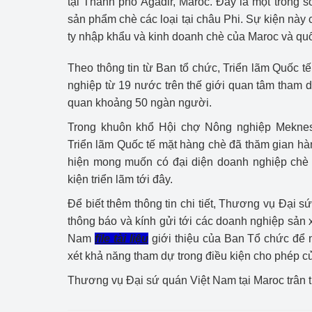
tại Thành phố Agadir, Maroc. Đây là một trong s
Công Thương - Công
sản phẩm chè các loại tại châu Phi. Sự kiện này
ty nhập khẩu và kinh doanh chè của Maroc và quố
Chuyển đổi số
Theo thông tin từ Ban tổ chức, Triển lãm Quốc t
Lịch sử phát triển
nghiệp từ 19 nước trên thế giới quan tâm tham 
Bản tin Thị trường 
quan khoảng 50 ngàn người.
Trong khuôn khổ Hội chợ Nông nghiệp Meknes
Phát triển nguồn nhâ
Triển lãm Quốc tế mặt hàng chè đã thăm gian hàn
Phát triển bền vững
hiện mong muốn có đại diện doanh nghiệp chè 
kiện triển lãm tới đây.
Tổ chức kiểm định
Để biết thêm thông tin chi tiết, Thương vụ Đại sứ
Văn hóa ngành Côn
thông báo và kính gửi tới các doanh nghiệp sản 
Nam
file tài liệu
giới thiệu của Ban Tổ chức để
Tái cơ cấu ngành 
xét khả năng tham dự trong điều kiện cho phép 
Quản lý thị trường
Thương vụ Đại sứ quán Việt Nam tại Maroc trân t
Sử dụng năng lượng 