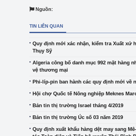
hiệu quả
Nguồn:
Khoa học, công nghệ
tạo
TIN LIÊN QUAN
Thông báo
Quy định mới xác nhận, kiểm tra Xuất xứ 
Thụy Sỹ
Bảo vệ môi trường
Algeria công bố danh mục 992 mặt hàng n
Bảo vệ nền tảng tư 
vệ thương mại
Doanh nghiệp - Ngư
Phi-líp-pin ban hành các quy định mới về 
Xúc tiến thương mại
Hội chợ Quốc tế Nông nghiệp Meknes Maro
Thị trường nước ngo
Bản tin thị trường Israel tháng 4/2019
Thị trường trong nư
Bản tin thị trường Úc số 03 năm 2019
Quy định xuất khẩu hàng dệt may sang Mê-
Ngành Công Thương 
Đại hội XIV của Đản