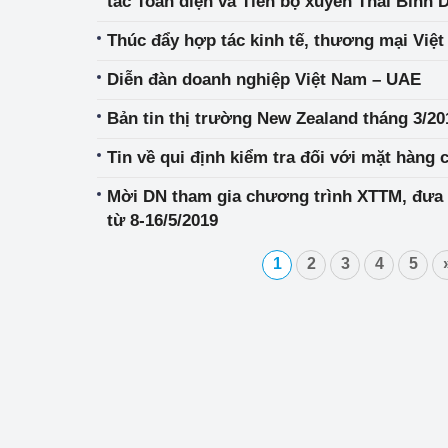
tác Toàn diện và Tiến bộ xuyên Thái Bình
Thúc đẩy hợp tác kinh tế, thương mại Vi
Phát triển công nghi
Diễn đàn doanh nghiệp Việt Nam – UAE
Phát triển năng lượ
Bản tin thị trường New Zealand tháng 3/20
Tin về qui định kiểm tra đối với mặt hàng
Mời DN tham gia chương trình XTTM, đưa 
từ 8-16/5/2019
1
2
3
4
5