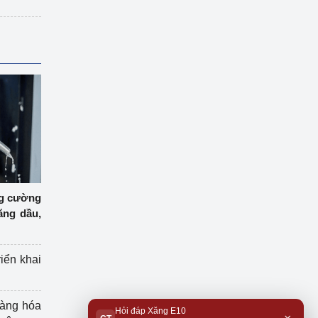
ng cường
ăng dầu,
riển khai
hàng hóa
Hỏi đáp Xăng E10