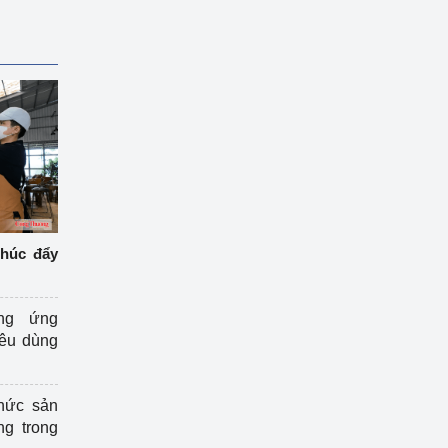
thúc đẩy
ng ứng
iêu dùng
hức sản
ng trong