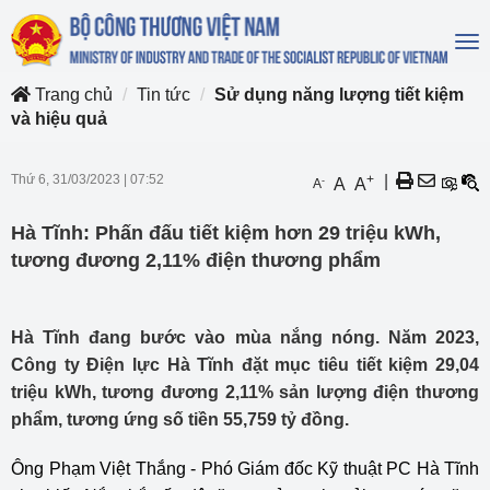
To
na
Trang chủ
Tin tức
Sử dụng năng lượng tiết kiệm
và hiệu quả
Thứ 6, 31/03/2023
|
07:52
+
|
-
A
A
A
Hà Tĩnh: Phấn đấu tiết kiệm hơn 29 triệu kWh,
tương đương 2,11% điện thương phẩm
Hà Tĩnh đang bước vào mùa nắng nóng. Năm 2023,
Công ty Điện lực Hà Tĩnh đặt mục tiêu tiết kiệm 29,04
triệu kWh, tương đương 2,11% sản lượng điện thương
phẩm, tương ứng số tiền 55,759 tỷ đồng.
Ông Phạm Việt Thắng - Phó Giám đốc Kỹ thuật PC Hà Tĩnh