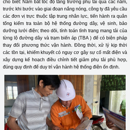
cho biết: Nắm bắt tốc độ tăng trưởng phụ tải qua các năm,
trước khi bước vào giai đoạn nắng nóng, công ty đã yêu cầu
các đơn vị trực thuộc tập trung nhân lực, tiến hành ra quân
tổng kiểm tra toàn bộ hệ thống đường dây, vệ sinh, bảo
dưỡng lưới điện; theo dõi, tính toán tình trạng mang tải của
từng lộ đường dây và trạm biến áp (TBA ) để có biện pháp
thay đổi phương thức vận hành. Đồng thời, xử lý kịp thời
các tồn tại, khiếm khuyết có nguy cơ gây sự cố mất điện và
xây dựng kế hoạch điều chỉnh tiết giảm phụ tải phù hợp,
đúng quy định để duy trì vận hành hệ thống điện ổn định.