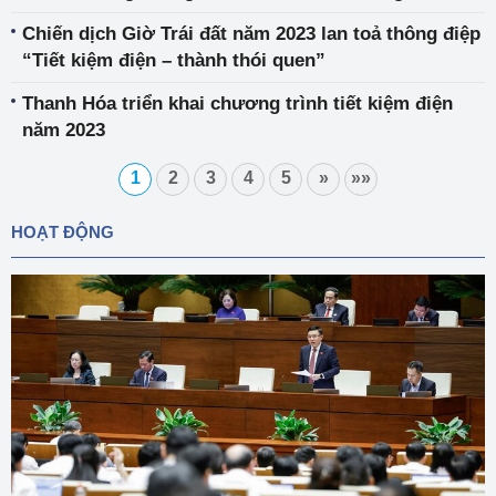
2020 – 2025
Chiến dịch Giờ Trái đất năm 2023 lan toả thông điệp
“Tiết kiệm điện – thành thói quen”
Thanh Hóa triển khai chương trình tiết kiệm điện
năm 2023
1
2
3
4
5
»
»»
HOẠT ĐỘNG