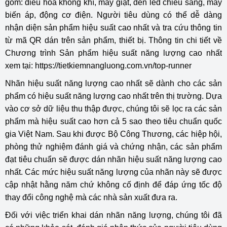
gồm: điều hòa không khí, máy giặt, đèn led chiếu sáng, máy
biến áp, động cơ điện.
Người tiêu dùng có thể dễ dàng
nhận diện sản phẩm hiệu suất cao nhất và tra cứu thông tin
từ mã QR dán trên sản phẩm, thiết bị.
Thông tin chi tiết về
Chương trình Sản phẩm hiệu suất năng lượng cao nhất
xem tại:
https://tietkiemnangluong.com.vn/top-runner
Nhãn hiệu suất năng lượng cao nhất sẽ dành cho các sản
phẩm có hiệu suất năng lượng cao nhất trên thị trường. Dựa
vào cơ sở dữ liệu thu thập được, chúng tôi sẽ lọc ra các sản
phẩm mà hiệu suất cao hơn cả 5 sao theo tiêu chuẩn quốc
gia Việt Nam. Sau khi được Bộ Công Thương, các hiệp hội,
phòng thử nghiệm đánh giá và chứng nhận, các sản phẩm
đạt tiêu chuẩn sẽ được dán nhãn hiệu suất năng lượng cao
nhất. Các mức hiệu suất năng lượng của nhãn này sẽ được
cập nhật hằng năm chứ không cố định để đáp ứng tốc độ
thay đổi công nghệ mà các nhà sản xuất đưa ra.
Đối với việc triển khai dán nhãn năng lượng, chúng tôi đã