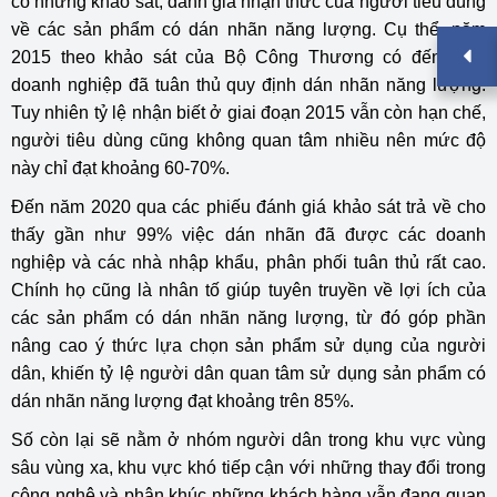
có những khảo sát, đánh giá nhận thức của người tiêu dùng
về các sản phẩm có dán nhãn năng lượng. Cụ thể, năm
2015 theo khảo sát của Bộ Công Thương có đến 90%
doanh nghiệp đã tuân thủ quy định dán nhãn năng lượng.
Tuy nhiên tỷ lệ nhận biết ở giai đoạn 2015 vẫn còn hạn chế,
người tiêu dùng cũng không quan tâm nhiều nên mức độ
này chỉ đạt khoảng 60-70%.
Đến năm 2020 qua các phiếu đánh giá khảo sát trả về cho
thấy gần như 99% việc dán nhãn đã được các doanh
nghiệp và các nhà nhập khẩu, phân phối tuân thủ rất cao.
Chính họ cũng là nhân tố giúp tuyên truyền về lợi ích của
các sản phẩm có dán nhãn năng lượng, từ đó góp phần
nâng cao ý thức lựa chọn sản phẩm sử dụng của người
dân, khiến tỷ lệ người dân quan tâm sử dụng sản phẩm có
dán nhãn năng lượng đạt khoảng trên 85%.
Số còn lại sẽ nằm ở nhóm người dân trong khu vực vùng
sâu vùng xa, khu vực khó tiếp cận với những thay đổi trong
công nghệ và phân khúc những khách hàng vẫn đang quan