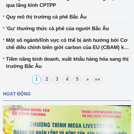
qua lăng kính CPTPP
Quy mô thị trường cà phê Bắc Âu
'Gu' thưởng thức cà phê của người Bắc Âu
Một số ngành/lĩnh vực có thể bị ảnh hưởng bởi Cơ
chế điều chỉnh biên giới carbon của EU (CBAM) khi
có hiệu lực
Tiềm năng kinh doanh, xuất khẩu hàng hóa sang thị
trường Bắc Âu
1
2
3
4
5
»
»»
HOẠT ĐỘNG