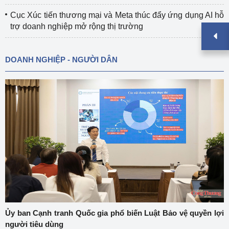
Cục Xúc tiến thương mại và Meta thúc đẩy ứng dụng AI hỗ
trợ doanh nghiệp mở rộng thị trường
DOANH NGHIỆP - NGƯỜI DÂN
Ủy ban Cạnh tranh Quốc gia phổ biến Luật Bảo vệ quyền lợi
người tiêu dùng