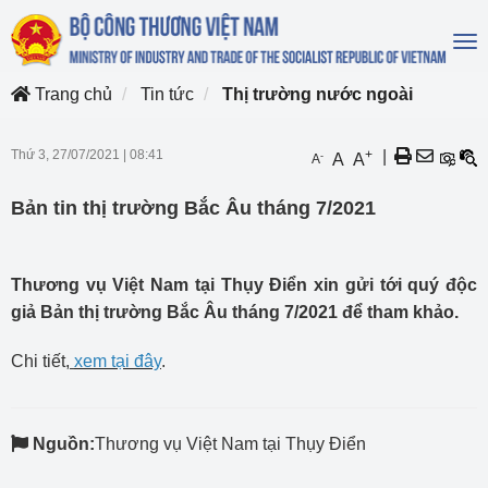
To
na
Trang chủ
Tin tức
Thị trường nước ngoài
Thứ 3, 27/07/2021
|
08:41
+
|
-
A
A
A
Bản tin thị trường Bắc Âu tháng 7/2021
Thương vụ Việt Nam tại Thụy Điển xin gửi tới quý độc
giả Bản thị trường Bắc Âu tháng 7/2021 để tham khảo.
Chi tiết,
xem tại đây
.
Nguồn:
Thương vụ Việt Nam tại Thụy Điển