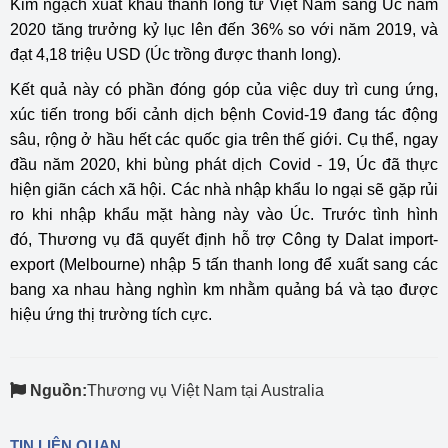
Kim ngạch xuất khẩu thanh long từ Việt Nam sang Úc năm
2020 tăng trưởng kỷ lục lên đến 36% so với năm 2019, và
đạt 4,18 triệu USD (Úc trồng được thanh long).
Kết quả này có phần đóng góp của việc duy trì cung ứng,
xúc tiến trong bối cảnh dịch bệnh Covid-19 đang tác động
sâu, rộng ở hầu hết các quốc gia trên thế giới. Cụ thể, ngay
đầu năm 2020, khi bùng phát dịch Covid - 19, Úc đã thực
hiện giãn cách xã hội. Các nhà nhập khẩu lo ngại sẽ gặp rủi
ro khi nhập khẩu mặt hàng này vào Úc. Trước tình hình
đó, Thương vụ đã quyết định hỗ trợ Công ty Dalat import-
export (Melbourne) nhập 5 tấn thanh long để xuất sang các
bang xa nhau hàng nghìn km nhằm quảng bá và tạo được
hiệu ứng thị trường tích cực.
Nguồn:
Thương vụ Việt Nam tại Australia
TIN LIÊN QUAN