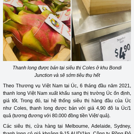
Thanh long được bán tại siêu thị Coles ở khu Bondi
Junction và sẽ sớm tiêu thụ hết
Theo Thương vụ Việt Nam tại Úc, 6 tháng đầu năm 2021,
thanh long Việt Nam xuất khẩu sang thị trường Úc ổn định,
giá tốt. Trong đó, tại hệ thống siêu thị hàng đầu của Úc
như Coles, thanh long được bán với giá 4,90 đô la Úc/1
quả (tương đương với 80.000 đồng tiền Việt/ quả).
Các siêu thị, cửa hàng tại Melbourne, Adelaide, Sydney,
thanh long có giá khoảng 9-15 AUD/1kg. Công ty Rồng Đỏ