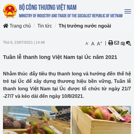
To
na
Trang chủ
Tin tức
Thị trường nước ngoài
Thứ 6, 23/07/2021
|
14:48
+
|
-
A
A
A
Tuần lễ thanh long Việt Nam tại Úc năm 2021
Nhằm thúc đẩy tiêu thụ thanh long và hướng đến thế hệ
trẻ tại Úc để xây dựng thương hiệu bền vững, Tuần lễ
thanh long Việt Nam tại Úc được tổ chức từ ngày 21/7
-27/7 và kéo dài đến ngày 10/8/2021.