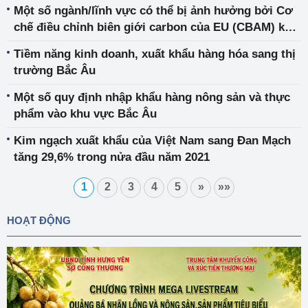
Một số ngành/lĩnh vực có thể bị ảnh hưởng bởi Cơ
chế điều chỉnh biên giới carbon của EU (CBAM) khi
có hiệu lực
Tiềm năng kinh doanh, xuất khẩu hàng hóa sang thị
trường Bắc Âu
Một số quy định nhập khẩu hàng nông sản và thực
phẩm vào khu vực Bắc Âu
Kim ngạch xuất khẩu của Việt Nam sang Đan Mạch
tăng 29,6% trong nửa đầu năm 2021
1
2
3
4
5
»
»»
HOẠT ĐỘNG