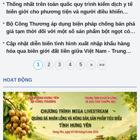
Thống nhất trên toàn quốc quy trình kiểm dịch y tế
biên giới cho phương tiện và người điều khiển
phương tiện tham gia hoạt động xuất nhập khẩu,
Bộ Công Thương áp dụng biện pháp chống bán phá
vận chuyển hàng hóa
giá tạm thời đối với một số sản phẩm bột ngọt có
xuất xứ từ Trung Quốc và In-đô-nê-xi-a
Cập nhật diễn biến tình hình xuất nhập khẩu hàng
hóa qua biên giới đất liền giữa Việt Nam - Trung
Quốc và một số khuyến nghị
1
2
3
4
5
»
»»
HOẠT ĐỘNG