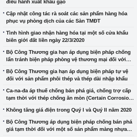
điều hành xuất khẩu gạo
Cập nhật công tác rà soát các sản phẩm hàng hóa
phục vụ phòng dịch của các Sàn TMĐT
Tình hình giao nhận hàng hóa tại một số cửa khẩu
biên giới đất liền ngày 22/3/2020
Bộ Công Thương gia hạn áp dụng biện pháp chống
lẩn tránh biện pháp phòng vệ thương mại đối với
sản phẩm thép cuộn, thép dây nhập khẩu
Bộ Công Thương gia hạn áp dụng biện pháp tự vệ
đối với sản phẩm phôi thép và thép dài nhập khẩu
Ca-na-đa áp thuế chống bán phá giá, chống trợ cấp
tạm thời với thép chống ăn mòn (Certain Corrosion-
Resistant Steel Sheet) từ một số nước, trong đó có
Không tăng giá điện trong Quý I và Quý II năm 2020
Việt Nam
Bộ Công Thương áp dụng biện pháp chống bán phá
giá tạm thời đối với một số sản phẩm màng nhựa
nhập khẩu từ Trung Quốc, Thái Lan và Ma-lai-xi-a