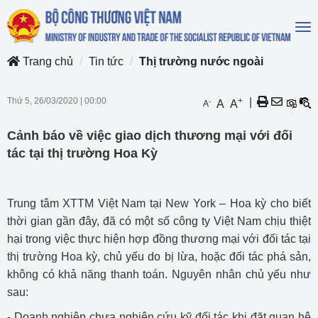
To
na
Trang chủ
Tin tức
Thị trường nước ngoài
Thứ 5, 26/03/2020
|
00:00
+
|
-
A
A
A
Cảnh báo về việc giao dịch thương mại với đối
tác tại thị trường Hoa Kỳ
Trung tâm XTTM Việt Nam tại New York – Hoa kỳ cho biết
thời gian gần đây, đã có một số công ty Việt Nam chịu thiệt
hại trong việc thực hiện hợp đồng thương mại với đối tác tại
thị trường Hoa kỳ, chủ yếu do bị lừa, hoặc đối tác phá sản,
không có khả năng thanh toán. Nguyên nhân chủ yếu như
sau:
- Doanh nghiệp chưa nghiên cứu kỹ đối tác khi đặt quan hệ