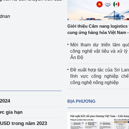
Cơ sở sản xuất, sửa chữa chai chứa 
LPG
Adnan
 và đổi mới sáng 
Tổ chức huấn luyện, bồi dưỡng 
Giới thiệu Cẩm nang logistics
nghiệp vụ kiểm định kỹ thuật an toàn 
cung ứng hàng hóa Việt Nam -
lao động
Mời tham dự triển lãm qu
Video bảo vệ môi trường
công nghệ vật liệu và xử lý 
Ấn Độ
tưởng của Đảng
Album ảnh bảo vệ môi trường
Đề xuất hợp tác của Sri Lan
ời dân
Văn bản về môi trường
lĩnh vực công nghiệp chế
công nghệ nông nghiệp
Đọc báo giúp bạn
Khu vực miền Bắc
ài
Khu vực miền Trung
Hiệp định EVFTA
 2024
ĐỊA PHƯƠNG
ớc
Khu vực miền Nam
Thị trường châu Á – châu Phi
ợc gia hạn
đưa nghị quyết 
Thị trường châu Âu – châu Mỹ
ỷ USD trong năm 2023
g vào cuộc sống