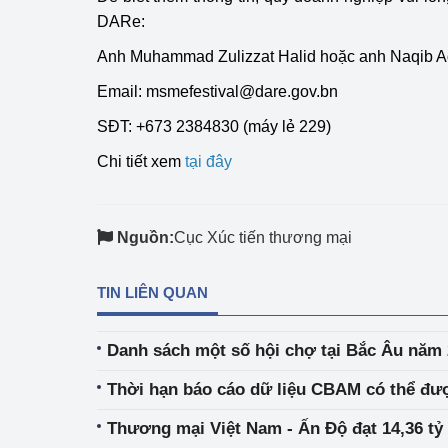
hiệu quả
DARe:
Anh Muhammad Zulizzat Halid hoặc anh Naqib 
Khoa học, công nghệ
tạo
Email:
msmefestival@dare.gov.bn
Thông báo
SĐT: +673 2384830 (máy lẻ 229)
Chi tiết xem
tại đây
Bảo vệ môi trường
Bảo vệ nền tảng tư 
Nguồn:
Cục Xúc tiến thương mại
Doanh nghiệp - Ngư
TIN LIÊN QUAN
Xúc tiến thương mại
Thị trường nước ngo
Danh sách một số hội chợ tại Bắc Âu năm
Thị trường trong nư
Thời hạn báo cáo dữ liệu CBAM có thể đư
Ngành Công Thương 
Thương mại Việt Nam - Ấn Độ đạt 14,36 t
Đại hội XIV của Đản