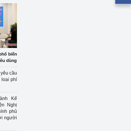
phổ biến
iêu dùng
 yêu cầu
loại phí
ành Kế
ện Nghị
ính phủ
ợi người