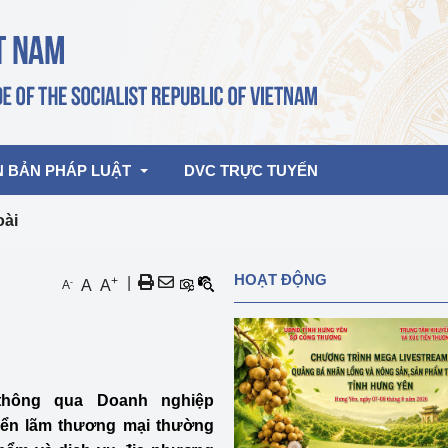
N BẢN PHÁP LUẬT
DVC TRỰC TUYẾN
oài
bản pháp quy
Hoạt động của lãnh đạo Đảng, Nhà 
HOẠT ĐỘNG
+
|
-
A
A
A
nước
ghiệp, Thương 
bản điều hành
am 2026
Hoạt động của Lãnh đạo Bộ
bản hợp nhất
Hoạt động của các đơn vị
 thông qua Doanh nghiệp
rưởng
iển lãm thương mại thường