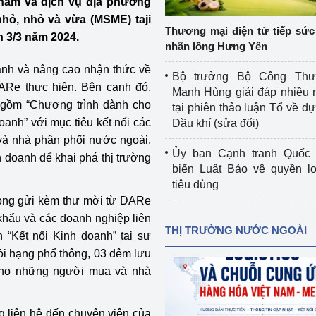
phẩm và dịch vụ địa phương
 luận
Họp báo
hỏ, nhỏ và vừa (MSME) taji
Thương mại điện tử tiếp sức 
n 3/3 năm 2024.
Thông cáo báo chí
nhãn lồng Hưng Yên
oanh và nâng cao nhận thức về
Điểm báo
Bộ trưởng Bộ Công Th
ARe thực hiện. Bên cạnh đó,
Mạnh Hùng giải đáp nhiều 
Nông Lâm Thủy sản
 gồm “Chương trình dành cho
tại phiên thảo luận Tổ về dự 
oanh” với mục tiêu kết nối các
Dầu khí (sửa đổi)
n lực
à nhà phân phối nước ngoài,
Ủy ban Cạnh tranh Quốc 
h doanh để khai phá thị trường
biến Luật Bảo vệ quyền l
tiêu dùng
Tổ chức kiểm định kỹ thuật an toàn lao 
trọng gửi kèm thư mời từ DARe
động thuộc thẩm quyền quản lý của 
khẩu và các doanh nghiệp liên
g Thương
Bộ Công Thương
THỊ TRƯỜNG NƯỚC NGOÀI
“Kết nối Kinh doanh” tại sự
Công Thương
Tổ chức được cấp GCN đăng ký, hoạt 
ồi hạng phổ thông, 03 đêm lưu
động kiểm định thiết bị, dụng cụ điện 
 cho những người mua và nhà
làm việc ở môi trường không có nguy 
hiểm khí, bụi nổ
tiết kiệm và 
Hiệu quả năng lượng
ng liên hệ đến chuyên viên của