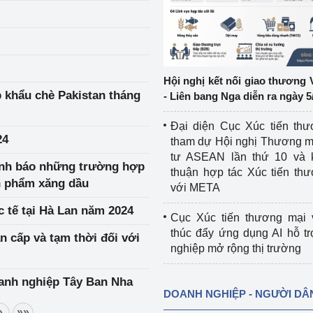
ệp
Công nghiệp nền tảng
ng
Chính sách
Hội nghị kết nối giao thương 
Sản xuất công nghiệp
p khẩu chè Pakistan tháng
- Liên bang Nga diễn ra ngày 5
Đại diện Cục Xúc tiến th
24
tham dự Hội nghị Thương m
tư ASEAN lần thứ 10 và 
cảnh báo những trường hợp
thuận hợp tác Xúc tiến th
ản phẩm xăng dầu
với META
c tế tại Hà Lan năm 2024
Cục Xúc tiến thương mại 
thúc đẩy ứng dụng AI hỗ t
n cấp và tạm thời đối với
nghiệp mở rộng thị trường
oanh nghiệp Tây Ban Nha
DOANH NGHIỆP - NGƯỜI DÂ
»
»»