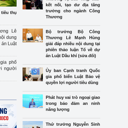
kết nối, tạo dư địa tăng
trưởng cho ngành Công
tiêu thụ
Thương
ương Lê
Bộ trưởng Bộ Công
nội dung
Thương Lê Mạnh Hùng
án Luật
giải đáp nhiều nội dung tại
phiên thảo luận Tổ về dự
án Luật Dầu khí (sửa đổi)
gia phổ
ợi người
Ủy ban Cạnh tranh Quốc
gia phổ biến Luật Bảo vệ
quyền lợi người tiêu dùng
Phát huy vai trò ngoại giao
trong bảo đảm an ninh
năng lượng
Thứ trưởng Nguyễn Sinh