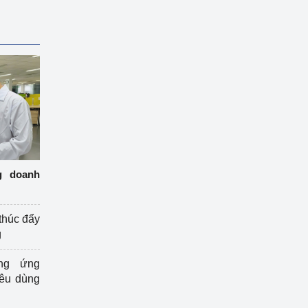
g doanh
thúc đẩy
g
ng ứng
iêu dùng