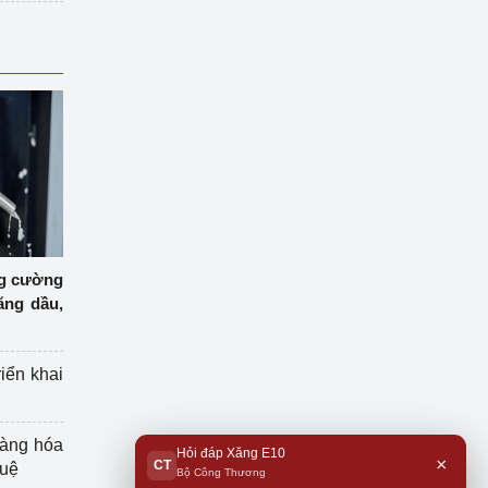
ng cường
ăng dầu,
riển khai
hàng hóa
Hỏi đáp Xăng E10
×
CT
tuệ
Bộ Công Thương