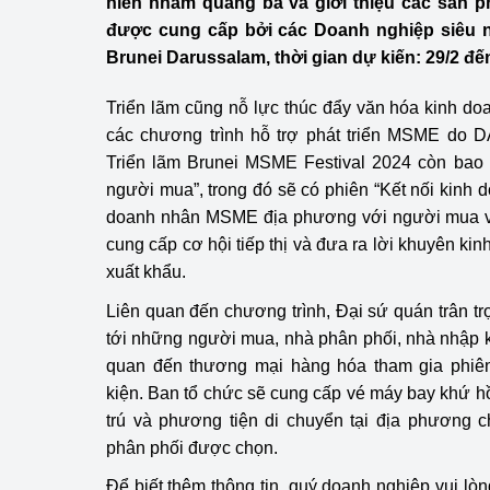
niên nhằm quảng bá và giới thiệu các sản 
Công Thương - Công
được cung cấp bởi các Doanh nghiệp siêu n
Brunei Darussalam, thời gian dự kiến: 29/2 đế
Chuyển đổi số
Triển lãm cũng nỗ lực thúc đẩy văn hóa kinh d
Lịch sử phát triển
các chương trình hỗ trợ phát triển MSME do D
Bản tin Thị trường 
Triển lãm Brunei MSME Festival 2024 còn bao
người mua”, trong đó sẽ có phiên “Kết nối kinh d
Phát triển nguồn nhâ
doanh nhân MSME địa phương với người mua v
cung cấp cơ hội tiếp thị và đưa ra lời khuyên kin
Phát triển bền vững
xuất khẩu.
Tổ chức kiểm định
Liên quan đến chương trình, Đại sứ quán trân 
tới những người mua, nhà phân phối, nhà nhập 
Văn hóa ngành Côn
quan đến thương mại hàng hóa tham gia phiên 
Tái cơ cấu ngành 
kiện. Ban tổ chức sẽ cung cấp vé máy bay khứ h
trú và phương tiện di chuyển tại địa phương
Quản lý thị trường
phân phối được chọn.
Sử dụng năng lượng 
Để biết thêm thông tin, quý doanh nghiệp vui lò