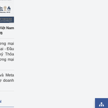
Việt Nam
/8
ương mại
ại - Đầu
ký Thỏa
ương mại
và Meta
rợ doanh
N