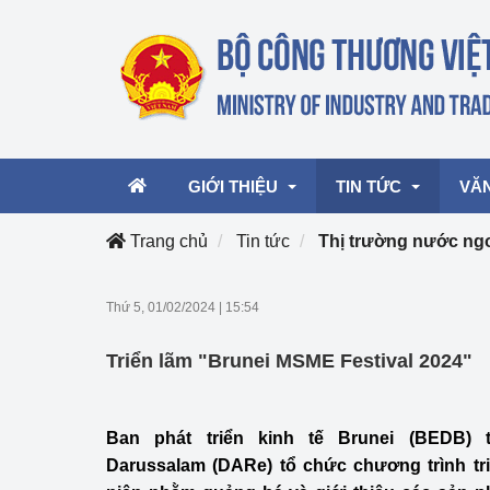
GIỚI THIỆU
TIN TỨC
VĂ
Trang chủ
Tin tức
Thị trường nước ng
Lãnh đạo Bộ
Hoạt động
Văn 
Thứ 5, 01/02/2024
|
15:54
Chức năng nhiệm vụ
Giải thưởng Công n
Văn 
Triển lãm "Brunei MSME Festival 2024"
mại, Dịch vụ Việt N
Cơ cấu tổ chức
Văn 
Công Thương 57
Ban phát triển kinh tế Brunei (BEDB)
Hoạt động của Bộ t
Darussalam (DARe) tổ chức chương trình tr