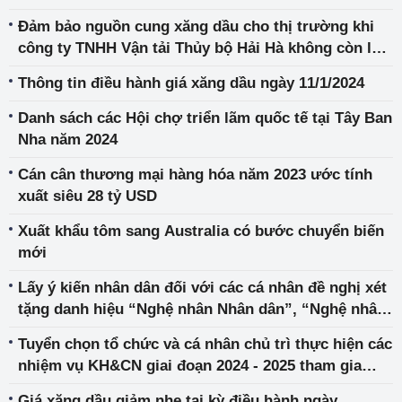
Đảm bảo nguồn cung xăng dầu cho thị trường khi
công ty TNHH Vận tải Thủy bộ Hải Hà không còn là
đầu mối kinh doanh xăng dầu
Thông tin điều hành giá xăng dầu ngày 11/1/2024
Danh sách các Hội chợ triển lãm quốc tế tại Tây Ban
Nha năm 2024
Cán cân thương mại hàng hóa năm 2023 ước tính
xuất siêu 28 tỷ USD
Xuất khẩu tôm sang Australia có bước chuyển biến
mới
Lấy ý kiến nhân dân đối với các cá nhân đề nghị xét
tặng danh hiệu “Nghệ nhân Nhân dân”, “Nghệ nhân
Ưu tú” trong lĩnh vực nghề thủ công mỹ nghệ lần
Tuyển chọn tổ chức và cá nhân chủ trì thực hiện các
thứ 5
nhiệm vụ KH&CN giai đoạn 2024 - 2025 tham gia
“Chương trình khoa học và công nghệ trọng điểm
Giá xăng dầu giảm nhẹ tại kỳ điều hành ngày