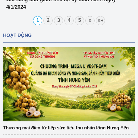
cấp quốc gia phục vụ đổi mới, hiện đại hóa công
4/1/2024
nghệ khai thác và chế biến khoáng sản đến năm
2025
1
2
3
4
5
»
»»
HOẠT ĐỘNG
Thương mại điện tử tiếp sức tiêu thụ nhãn lồng Hưng Yên