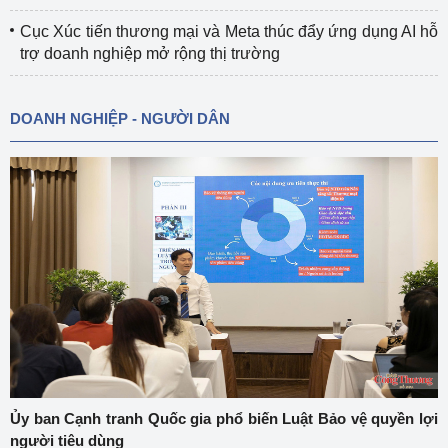
Cục Xúc tiến thương mại và Meta thúc đẩy ứng dụng AI hỗ
trợ doanh nghiệp mở rộng thị trường
DOANH NGHIỆP - NGƯỜI DÂN
Ủy ban Cạnh tranh Quốc gia phổ biến Luật Bảo vệ quyền lợi
người tiêu dùng