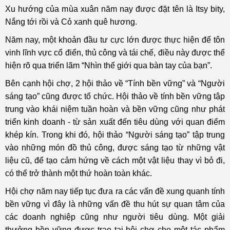
Xu hướng của mùa xuân năm nay được đặt tên là Itsy bity,
Nắng tới rồi và Cỏ xanh quê hương.
Năm nay, một khoản đầu tư cực lớn được thực hiện để tôn
vinh lĩnh vực cổ điển, thủ công và tái chế, điều này được thể
hiện rõ qua triển lãm “Nhìn thế giới qua bàn tay của bạn”.
Bên cạnh hội chợ, 2 hội thảo về “Tính bền vững” và “Người
sáng tạo” cũng được tổ chức. Hội thảo về tính bền vững tập
trung vào khái niệm tuần hoàn và bền vững cũng như phát
triển kinh doanh - từ sản xuất đến tiêu dùng với quan điểm
khép kín. Trong khi đó, hội thảo “Người sáng tạo” tập trung
vào những món đồ thủ công, được sáng tạo từ những vật
liệu cũ, để tạo cảm hứng về cách một vật liệu thay vì bỏ đi,
có thể trở thành một thứ hoàn toàn khác.
Hội chợ năm nay tiếp tục đưa ra các vấn đề xung quanh tính
bền vững vì đây là những vấn đề thu hút sự quan tâm của
các doanh nghiệp cũng như người tiêu dùng. Một giải
thưởng bền vững được trao tại hội chợ cho một tác phẩm