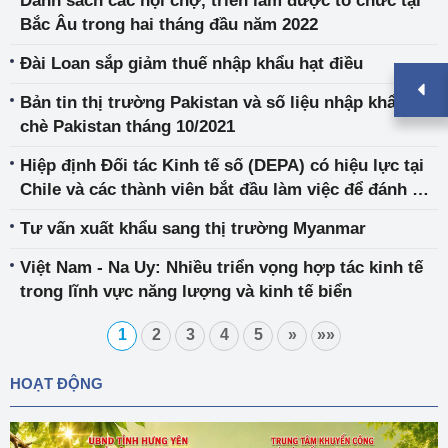
Danh sách các hội chợ, triển lãm được tổ chức tại
Bắc Âu trong hai tháng đầu năm 2022
Đài Loan sắp giảm thuế nhập khẩu hạt điều
Bản tin thị trường Pakistan và số liệu nhập khẩu
chè Pakistan tháng 10/2021
Hiệp định Đối tác Kinh tế số (DEPA) có hiệu lực tại
Chile và các thành viên bắt đầu làm việc để đánh giá
việc gia nhập Hiệp định của Trung Quốc
Tư vấn xuất khẩu sang thị trường Myanmar
Việt Nam - Na Uy: Nhiều triển vọng hợp tác kinh tế
trong lĩnh vực năng lượng và kinh tế biển
1
2
3
4
5
»
»»
HOẠT ĐỘNG