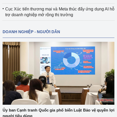
Cục Xúc tiến thương mại và Meta thúc đẩy ứng dụng AI hỗ
trợ doanh nghiệp mở rộng thị trường
DOANH NGHIỆP - NGƯỜI DÂN
Ủy ban Cạnh tranh Quốc gia phổ biến Luật Bảo vệ quyền lợi
người tiêu dùng