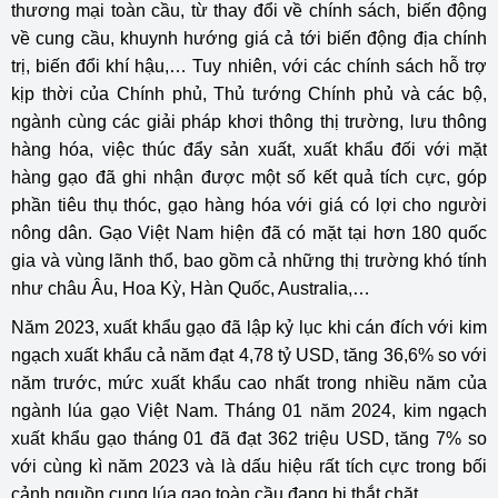
thương mại toàn cầu, từ thay đổi về chính sách, biến động
về cung cầu, khuynh hướng giá cả tới biến động địa chính
trị, biến đổi khí hậu,… Tuy nhiên, với các chính sách hỗ trợ
kịp thời của Chính phủ, Thủ tướng Chính phủ và các bộ,
ngành cùng các giải pháp khơi thông thị trường, lưu thông
hàng hóa, việc thúc đẩy sản xuất, xuất khẩu đối với mặt
hàng gạo đã ghi nhận được một số kết quả tích cực, góp
phần tiêu thụ thóc, gạo hàng hóa với giá có lợi cho người
nông dân. Gạo Việt Nam hiện đã có mặt tại hơn 180 quốc
gia và vùng lãnh thổ, bao gồm cả những thị trường khó tính
như châu Âu, Hoa Kỳ, Hàn Quốc, Australia,…
Năm 2023, xuất khẩu gạo đã lập kỷ lục khi cán đích với kim
ngạch xuất khẩu cả năm đạt 4,78 tỷ USD, tăng 36,6% so với
năm trước, mức xuất khẩu cao nhất trong nhiều năm của
ngành lúa gạo Việt Nam. Tháng 01 năm 2024, kim ngạch
xuất khẩu gạo tháng 01 đã đạt 362 triệu USD, tăng 7% so
với cùng kì năm 2023 và là dấu hiệu rất tích cực trong bối
cảnh nguồn cung lúa gạo toàn cầu đang bị thắt chặt.