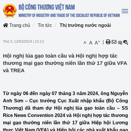
To
na
Trang chủ
Tin tức
Thị trường nước ngoài
Thứ 3, 12/03/2024
|
15:13
+
|
-
A
A
A
Hội nghị lúa gạo toàn cầu và Hội nghị hợp tác
thương mại gạo thường niên lần thứ 17 giữa VFA
và TREA
Từ ngày 06 đến ngày 07 tháng 3 năm 2024, ông Nguyễn
Anh Sơn – Cục trưởng Cục Xuất nhập khẩu (Bộ Công
Thương) đã tham dự Hội nghị lúa gạo toàn cầu – SS
Rice News Convention 2024 và Hội nghị hợp tác thương
mại gạo thường niên lần thứ 17 giữa Hiệp hội Lương
thực Việt Nam (VFA) và Hiệp hội các nhà xuất khẩu gạo