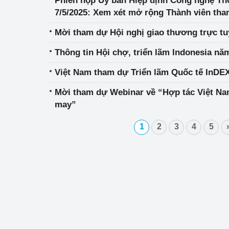
Phiên họp Uỷ ban Hiệp định Công nghệ Th
7/5/2025: Xem xét mở rộng Thành viên tham
AI và thương mại điện tử
Mời tham dự Hội nghị giao thương trực tu
Thông tin Hội chợ, triển lãm Indonesia nă
Việt Nam tham dự Triển lãm Quốc tế InDEX
Mời tham dự Webinar về “Hợp tác Việt Na
may”
1
2
3
4
5