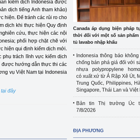
quan kiểm dịch Indonesia được
Cơ sở sản xuất, sửa chữa chai chứa 
bản dịch tiếng Anh tham khảo)
LPG
 hiện. Để tránh các rủi ro cho
 và đổi mới sáng 
m dịch khi thực hiện Quy định
Tổ chức huấn luyện, bồi dưỡng 
Canada áp dụng biện pháp t
nghiên cứu, thực hiện các nội
nghiệp vụ kiểm định kỹ thuật an toàn 
thời đối với một số sản phẩm 
lao động
onesia; phối hợp chặt chẽ với
tủ lavabo nhập khẩu
c hiện qui định kiểm dịch mới.
Video bảo vệ môi trường
Indonesia thông báo không
 phụ trách lĩnh vực kiểm dịch
chống bán phá giá đối với 
ể được hướng dẫn thực thi các
tưởng của Đảng
Album ảnh bảo vệ môi trường
nhựa polypropylene homo
ơng vụ Việt Nam tại Indonesia
có xuất xứ từ Ả Rập Xê Út, 
ời dân
Văn bản về môi trường
Trung Quốc, Philippines, H
Singapore, Thái Lan và Việ
tại đây
Đọc báo giúp bạn
Khu vực miền Bắc
Bản tin Thị trường Úc t
ài
Khu vực miền Trung
Hiệp định EVFTA
7/8/2026
ớc
Khu vực miền Nam
Thị trường châu Á – châu Phi
ĐỊA PHƯƠNG
đưa nghị quyết 
Thị trường châu Âu – châu Mỹ
g vào cuộc sống