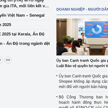
ông tin (ITA) WTO ngày
 gia ITA, mối liên kết với
DOANH NGHIỆP - NGƯỜI DÂ
yến Việt Nam – Senegal
m 2025
 2025 tại Kerala, Ấn Độ
m - Ấn Độ trong ngành dệt
»
»»
Ủy ban Cạnh tranh Quốc gia 
Luật Bảo vệ quyền lợi người t
Ủy ban Cạnh tranh Quốc gia
Shopee không áp dụng các 
mới đối với người bán hàng
Bộ Công Thương ban h
hoạch hành động thực hi
quyết số 87/NQ-CP của Ch