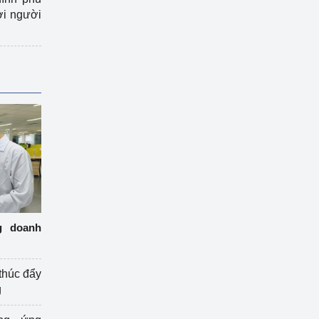
ợi người
g doanh
thúc đẩy
g