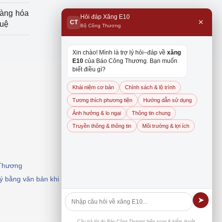
hàng hóa
Hỏi đáp Xăng E10
×
CT
tuệ
Bộ Công Thương
Xin chào! Mình là trợ lý hỏi–đáp về
xăng
E10
của Báo Công Thương. Bạn muốn
biết điều gì?
Khái niệm cơ bản
Chính sách & lộ trình
Tương thích phương tiện
Hướng dẫn sử dụng
Ảnh hưởng & lo ngại
Thông tin chung
Truyền thông & thông tin
Môi trường & lợi ích
 Thương
 ý bằng văn bản khi khai thác, dẫn nguồn.
➤
Câu trả lời do Báo Công Thương biên soạn & kiểm duyệt.