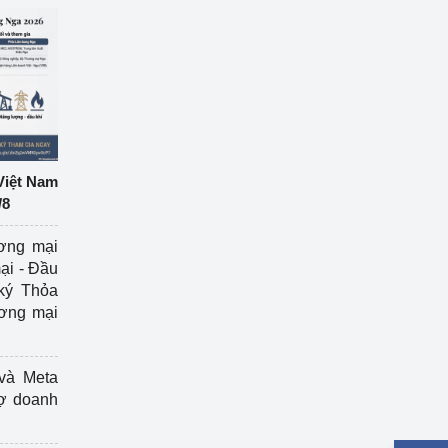
Việt Nam
/8
ương mại
ại - Đầu
ký Thỏa
ương mại
và Meta
rợ doanh