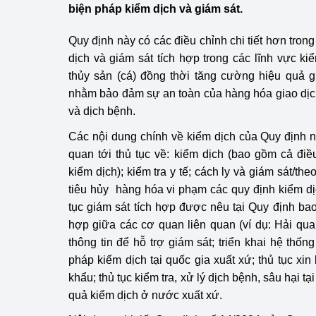
biện pháp kiểm dịch và giám sát.
Công Thương - Công
Chuyển đổi số
Quy định này có các điều chỉnh chi tiết hơn tron
dịch và giám sát tích hợp trong các lĩnh vực ki
Lịch sử phát triển
thủy sản (cá) đồng thời tăng cường hiệu quả g
nhằm bảo đảm sự an toàn của hàng hóa giao dịch,
Bản tin Thị trường 
và dịch bệnh.
Phát triển nguồn nhâ
Các nội dung chính về kiểm dịch của Quy định 
quan tới thủ tục về: kiểm dịch (bao gồm cả đi
Phát triển bền vững
kiểm dịch); kiểm tra y tế; cách ly và giám sát/theo
tiêu hủy hàng hóa vi phạm các quy định kiểm dị
Tổ chức kiểm định
tục giám sát tích hợp được nêu tại Quy định ba
Văn hóa ngành Côn
hợp giữa các cơ quan liên quan (ví dụ: Hải qua
thông tin để hỗ trợ giám sát; triển khai hệ thống
Tái cơ cấu ngành 
pháp kiểm dịch tại quốc gia xuất xứ; thủ tục xi
khẩu; thủ tục kiểm tra, xử lý dịch bệnh, sâu hại tạ
Quản lý thị trường
quả kiểm dịch ở nước xuất xứ.
Sử dụng năng lượng 