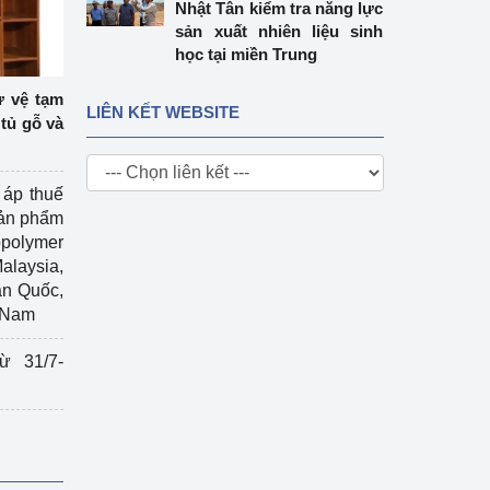
Nhật Tân kiểm tra năng lực
sản xuất nhiên liệu sinh
học tại miền Trung
ự vệ tạm
LIÊN KẾT WEBSITE
tủ gỗ và
 áp thuế
sản phẩm
polymer
Malaysia,
àn Quốc,
t Nam
ừ 31/7-