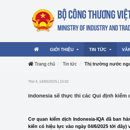
GIỚI THIỆU
TIN TỨC
VĂ
Trang chủ
Tin tức
Thị trường nước ng
Lãnh đạo Bộ
Hoạt động
Văn 
Thứ 4, 14/05/2025
|
15:02
Chức năng nhiệm vụ
Giải thưởng Công n
Văn 
Indonesia sẽ thực thi các Qui định kiểm
mại, Dịch vụ Việt N
Cơ cấu tổ chức
Văn 
Công Thương 57
Cơ quan kiểm dịch Indonesia-IQA đã ban hà
Hoạt động của Bộ t
kiến có hiệu lực vào ngày 04/6/2025 tới đây) 