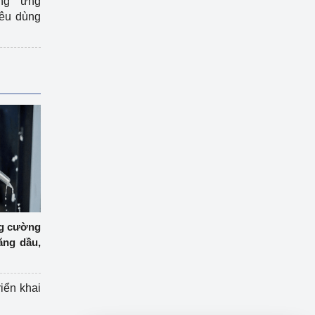
ng ứng
iêu dùng
ng cường
ăng dầu,
riển khai