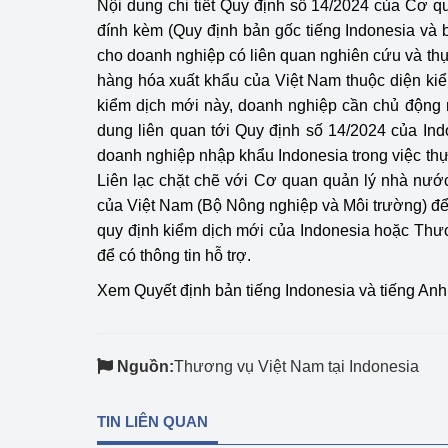
Nội dung chi tiết Quy định số 14/2024 của Cơ 
hiệu quả
đính kèm (Quy định bản gốc tiếng Indonesia và 
cho doanh nghiệp có liên quan nghiên cứu và thực
Khoa học, công nghệ
hàng hóa xuất khẩu của Việt Nam thuộc diện kiể
tạo
kiểm dịch mới này, doanh nghiệp cần chủ động 
Thông báo
dung liên quan tới Quy định số 14/2024 của Ind
doanh nghiệp nhập khẩu Indonesia trong việc thự
Bảo vệ môi trường
Liên lạc chặt chẽ với Cơ quan quản lý nhà nước
của Việt Nam (Bộ Nông nghiệp và Môi trường) đ
Bảo vệ nền tảng tư 
quy định kiểm dịch mới của Indonesia hoặc Thư
Doanh nghiệp - Ngư
để có thông tin hỗ trợ.
Xem Quyết định bản tiếng Indonesia và tiếng Anh
Xúc tiến thương mại
Thị trường nước ngo
Nguồn:
Thương vụ Việt Nam tại Indonesia
Thị trường trong nư
TIN LIÊN QUAN
Ngành Công Thương 
Đại hội XIV của Đản