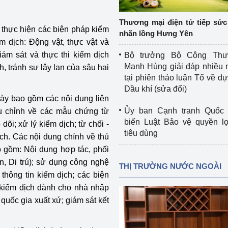
 luận
Họp báo
Thương mại điện tử tiếp sức 
Thông cáo báo chí
g thực hiện các biện pháp kiểm
nhãn lồng Hưng Yên
ểm dịch: Động vật, thực vật và
Điểm báo
iám sát và thực thi kiểm dịch
Bộ trưởng Bộ Công Th
Mạnh Hùng giải đáp nhiều 
 tránh sự lây lan của sâu hại
Nông Lâm Thủy sản
tại phiên thảo luận Tổ về dự 
Dầu khí (sửa đổi)
n lực
này bao gồm các nội dung liên
Ủy ban Cạnh tranh Quốc 
ều chỉnh về các mẫu chứng từ
biến Luật Bảo vệ quyền l
 dõi; xử lý kiểm dịch; từ chối -
tiêu dùng
ch. Các nội dung chính về thủ
Tổ chức kiểm định kỹ thuật an toàn lao 
động thuộc thẩm quyền quản lý của 
o gồm: Nội dung hợp tác, phối
g Thương
Bộ Công Thương
n, Di trú); sử dụng công nghệ
THỊ TRƯỜNG NƯỚC NGOÀI
 thông tin kiểm dịch; các biện
Công Thương
Tổ chức được cấp GCN đăng ký, hoạt 
n kiểm dịch dành cho nhà nhập
động kiểm định thiết bị, dụng cụ điện 
i quốc gia xuất xứ; giám sát kết
làm việc ở môi trường không có nguy 
hiểm khí, bụi nổ
tiết kiệm và 
Hiệu quả năng lượng