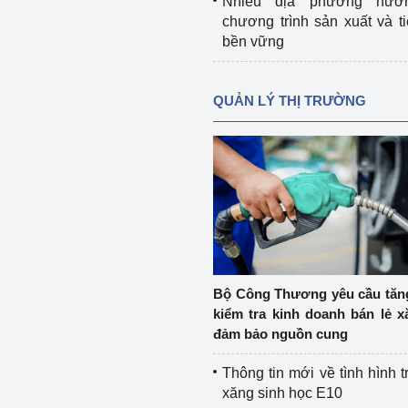
Nhiều địa phương hưở
chương trình sản xuất và t
bền vững
QUẢN LÝ THỊ TRƯỜNG
Bộ Công Thương yêu cầu tă
kiểm tra kinh doanh bán lẻ x
đảm bảo nguồn cung
Thông tin mới về tình hình t
xăng sinh học E10