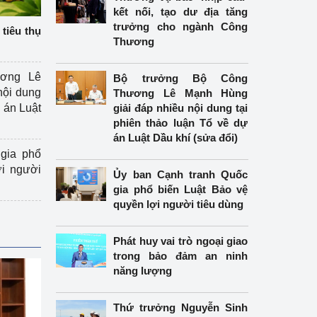
kết nối, tạo dư địa tăng
trưởng cho ngành Công
tiêu thụ
Thương
ương Lê
Bộ trưởng Bộ Công
nội dung
Thương Lê Mạnh Hùng
án Luật
giải đáp nhiều nội dung tại
phiên thảo luận Tổ về dự
án Luật Dầu khí (sửa đổi)
gia phổ
ợi người
Ủy ban Cạnh tranh Quốc
gia phổ biến Luật Bảo vệ
quyền lợi người tiêu dùng
Phát huy vai trò ngoại giao
trong bảo đảm an ninh
năng lượng
Thứ trưởng Nguyễn Sinh