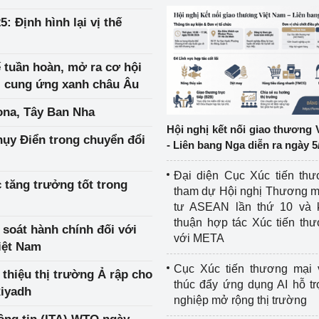
: Định hình lại vị thế
ệp
Công nghiệp nền tảng
ng
Chính sách
 tuần hoàn, mở ra cơ hội
i cung ứng xanh châu Âu
Sản xuất công nghiệp
ona, Tây Ban Nha
Hội nghị kết nối giao thương 
hụy Điển trong chuyển đổi
- Liên bang Nga diễn ra ngày 5
Đại diện Cục Xúc tiến th
 tăng trưởng tốt trong
tham dự Hội nghị Thương m
tư ASEAN lần thứ 10 và 
thuận hợp tác Xúc tiến th
 soát hành chính đối với
với META
iệt Nam
Cục Xúc tiến thương mại 
thiệu thị trường Ả rập cho
thúc đẩy ứng dụng AI hỗ t
Riyadh
nghiệp mở rộng thị trường