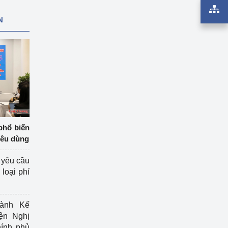
N
phổ biến
iêu dùng
 yêu cầu
loại phí
ành Kế
ện Nghị
ính phủ