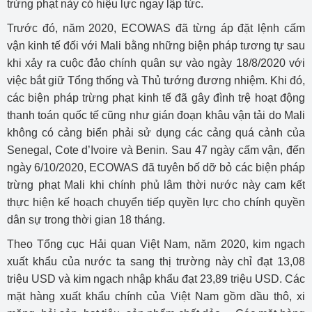
trừng phạt này có hiệu lực ngay lập tức.
Trước đó, năm 2020, ECOWAS đã từng áp đặt lệnh cấm
vận kinh tế đối với Mali bằng những biện pháp tương tự sau
khi xảy ra cuộc đảo chính quân sự vào ngày 18/8/2020 với
việc bắt giữ Tổng thống và Thủ tướng đương nhiệm. Khi đó,
các biện pháp trừng phạt kinh tế đã gây đình trệ hoạt động
thanh toán quốc tế cũng như gián đoạn khâu vận tải do Mali
không có cảng biển phải sử dụng các cảng quá cảnh của
Senegal, Cote d’Ivoire và Benin. Sau 47 ngày cấm vận, đến
ngày 6/10/2020, ECOWAS đã tuyên bố dỡ bỏ các biện pháp
trừng phạt Mali khi chính phủ lâm thời nước này cam kết
thực hiện kế hoạch chuyển tiếp quyền lực cho chính quyền
dân sự trong thời gian 18 tháng.
Theo Tổng cục Hải quan Việt Nam, năm 2020, kim ngạch
xuất khẩu của nước ta sang thị trường này chỉ đạt 13,08
triệu USD và kim ngạch nhập khẩu đạt 23,89 triệu USD. Các
mặt hàng xuất khẩu chính của Việt Nam gồm dầu thô, xi