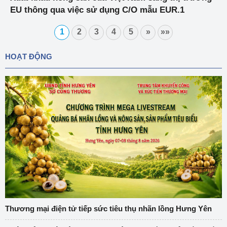
EU thông qua việc sử dụng C/O mẫu EUR.1
1
2
3
4
5
»
»»
HOẠT ĐỘNG
Thương mại điện tử tiếp sức tiêu thụ nhãn lồng Hưng Yên