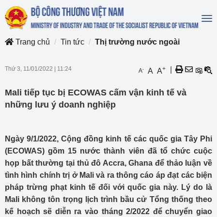
To
na
Trang chủ
Tin tức
Thị trường nước ngoài
Thứ 3, 11/01/2022
|
11:24
+
|
-
A
A
A
Mali tiếp tục bị ECOWAS cấm vận kinh tế và
những lưu ý doanh nghiệp
Ngày 9/1/2022, Cộng đồng kinh tế các quốc gia Tây Phi
(ECOWAS) gồm 15 nước thành viên đã tổ chức cuộc
họp bất thường tại thủ đô Accra, Ghana để thảo luận về
tình hình chính trị ở Mali và ra thông cáo áp đạt các biện
pháp trừng phạt kinh tế đối với quốc gia này. Lý do là
Mali không tôn trọng lịch trình bầu cử Tổng thống theo
kế hoạch sẽ diễn ra vào tháng 2/2022 để chuyển giao