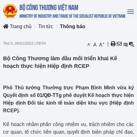
To
na
Trang chủ
Tin tức
Thông báo
Thứ 5, 06/01/2022
|
09:54
+
|
-
A
A
A
Bộ Công Thương làm đầu mối triển khai Kế
hoạch thực hiện Hiệp định RCEP
Phó Thủ tướng Thường trực Phạm Bình Minh vừa ký
Quyết định số
01/QĐ-TTg
phê duyệt Kế hoạch thực hiện
Hiệp định Đối tác kinh tế toàn diện khu vực (Hiệp định
RCEP).
Kế hoạch nhằm phân công nhiệm vụ, trách nhiệm cho các
cơ quan, tổ chức liên quan, quyết định biện pháp chỉ đạo,