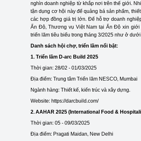
nghìn doanh nghiệp từ khắp nơi trên thế giới. N
hiệu quả
tận dụng cơ hội này để quảng bá sản phẩm, thiết
Khoa học, công nghệ
các hợp đồng giá trị lớn. Để hỗ trợ doanh nghiệ
tạo
Ấn Độ, Thương vụ Việt Nam tại Ấn Độ xin giới 
triển lãm tiêu biểu trong tháng 3/2025 như ở dưới
Thông báo
Danh sách hội chợ, triển lãm nổi bật:
Bảo vệ môi trường
1. Triển lãm D-arc Build 2025
Bảo vệ nền tảng tư 
Thời gian: 28/02 - 01/03/2025
Địa điểm: Trung tâm Triển lãm NESCO, Mumbai
Doanh nghiệp - Ngư
Ngành hàng: Thiết kế, kiến trúc và xây dựng.
Xúc tiến thương mại
Website:
https://darcbuild.com/
Thị trường nước ngo
2. AAHAR 2025 (International Food & Hospitalit
Thị trường trong nư
Thời gian: 05 - 09/03/2025
Địa điểm: Pragati Maidan, New Delhi
Ngành Công Thương 
Đại hội XIV của Đản