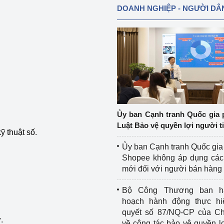
DOANH NGHIỆP - NGƯỜI DÂ
Ủy ban Cạnh tranh Quốc gia 
Luật Bảo vệ quyền lợi người t
ỹ thuật số.
Ủy ban Cạnh tranh Quốc gia
Shopee không áp dụng các 
mới đối với người bán hàng
Bộ Công Thương ban h
hoạch hành động thực hi
quyết số 87/NQ-CP của Ch
.
về công tác bảo vệ quyền l