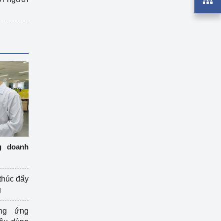
g doanh
thúc đẩy
g
ng ứng