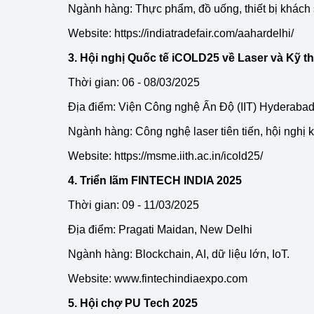
Ngành hàng: Thực phẩm, đồ uống, thiết bị khách
Phát triển công nghi
Website:
https://indiatradefair.com/aahardelhi/
3. Hội nghị Quốc tế iCOLD25 về Laser và Kỹ th
Phát triển năng lượ
Thời gian: 06 - 08/03/2025
Địa điểm: Viện Công nghệ Ấn Độ (IIT) Hyderaba
Ngành hàng: Công nghệ laser tiên tiến, hội nghị 
Website:
https://msme.iith.ac.in/icold25/
4. Triển lãm FINTECH INDIA 2025
Thời gian: 09 - 11/03/2025
Địa điểm: Pragati Maidan, New Delhi
Ngành hàng: Blockchain, AI, dữ liệu lớn, IoT.
Website:
www.fintechindiaexpo.com
5. Hội chợ PU Tech 2025