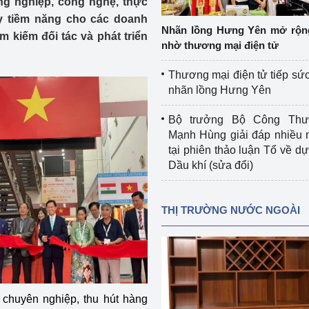
ng nghiệp, công nghệ, thực
 luận
Họp báo
ầy tiềm năng cho các doanh
Nhãn lồng Hưng Yên mở rộn
 kiếm đối tác và phát triển
Thông cáo báo chí
nhờ thương mại điện tử
Điểm báo
Thương mại điện tử tiếp sức
nhãn lồng Hưng Yên
Nông Lâm Thủy sản
Bộ trưởng Bộ Công Th
n lực
Mạnh Hùng giải đáp nhiều 
tại phiên thảo luận Tổ về dự 
Dầu khí (sửa đổi)
Tổ chức kiểm định kỹ thuật an toàn lao 
động thuộc thẩm quyền quản lý của 
THỊ TRƯỜNG NƯỚC NGOÀI
g Thương
Bộ Công Thương
Công Thương
Tổ chức được cấp GCN đăng ký, hoạt 
động kiểm định thiết bị, dụng cụ điện 
làm việc ở môi trường không có nguy 
hiểm khí, bụi nổ
 chuyên nghiệp, thu hút hàng
tiết kiệm và 
Hiệu quả năng lượng