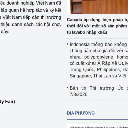
hiều doanh nghiệp Việt Nam đã
Cơ sở sản xuất, sửa chữa chai chứa 
 lập quan hệ hợp tác và ký kết
LPG
 và đổi mới sáng 
p Việt Nam tiếp cận thị trường
Canada áp dụng biện pháp t
Tổ chức huấn luyện, bồi dưỡng 
thiệu danh sách các hội chợ,
thời đối với một số sản phẩm 
nghiệp vụ kiểm định kỹ thuật an toàn 
 đây.
tủ lavabo nhập khẩu
lao động
Indonesia thông báo không
Video bảo vệ môi trường
chống bán phá giá đối với 
nhựa polypropylene homo
tưởng của Đảng
Album ảnh bảo vệ môi trường
có xuất xứ từ Ả Rập Xê Út, 
Trung Quốc, Philippines, H
ời dân
Văn bản về môi trường
Singapore, Thái Lan và Việ
Đọc báo giúp bạn
Khu vực miền Bắc
Bản tin Thị trường Úc t
7/8/2026
ài
Khu vực miền Trung
Hiệp định EVFTA
y Fair)
ớc
Khu vực miền Nam
Thị trường châu Á – châu Phi
ĐỊA PHƯƠNG
đưa nghị quyết 
Thị trường châu Âu – châu Mỹ
g vào cuộc sống