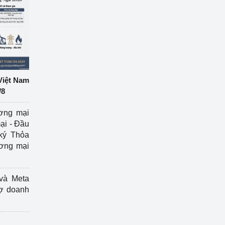
Việt Nam
/8
ương mại
ại - Đầu
ký Thỏa
ương mại
và Meta
rợ doanh