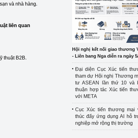
 sạn và nhà hàng.
ệp
Công nghiệp nền tảng
uật liên quan
ng
Chính sách
Sản xuất công nghiệp
d
Hội nghị kết nối giao thương 
- Liên bang Nga diễn ra ngày 5
kỹ thuật B2B.
Đại diện Cục Xúc tiến th
tham dự Hội nghị Thương m
tư ASEAN lần thứ 10 và 
thuận hợp tác Xúc tiến th
với META
Cục Xúc tiến thương mại 
thúc đẩy ứng dụng AI hỗ t
nghiệp mở rộng thị trường