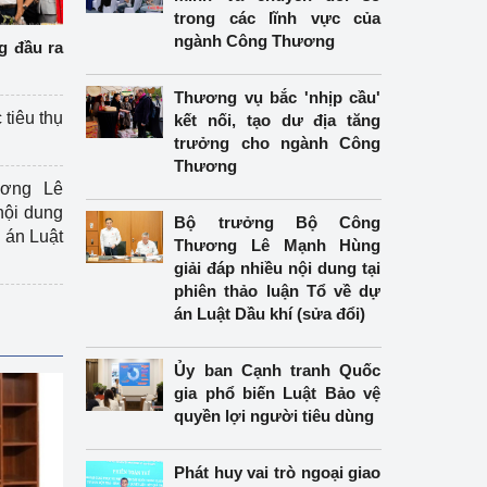
trong các lĩnh vực của
ngành Công Thương
g đầu ra
Thương vụ bắc 'nhịp cầu'
 tiêu thụ
kết nối, tạo dư địa tăng
trưởng cho ngành Công
Thương
ương Lê
nội dung
Bộ trưởng Bộ Công
án Luật
Thương Lê Mạnh Hùng
giải đáp nhiều nội dung tại
phiên thảo luận Tổ về dự
án Luật Dầu khí (sửa đổi)
Ủy ban Cạnh tranh Quốc
gia phổ biến Luật Bảo vệ
quyền lợi người tiêu dùng
Phát huy vai trò ngoại giao