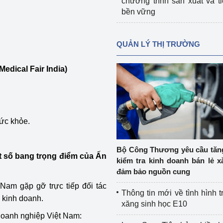
chương trình sản xuất và t
bền vững
QUẢN LÝ THỊ TRƯỜNG
edical Fair India)
sức khỏe.
Bộ Công Thương yêu cầu tă
ột số bang trọng điểm của Ấn
kiểm tra kinh doanh bán lẻ x
đảm bảo nguồn cung
 Nam gặp gỡ trực tiếp đối tác
Thông tin mới về tình hình t
c kinh doanh.
xăng sinh học E10
 doanh nghiệp Việt Nam: