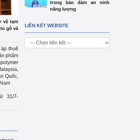
trong bảo đảm an ninh
năng lượng
ự vệ tạm
LIÊN KẾT WEBSITE
tủ gỗ và
 áp thuế
sản phẩm
polymer
Malaysia,
àn Quốc,
t Nam
ừ 31/7-