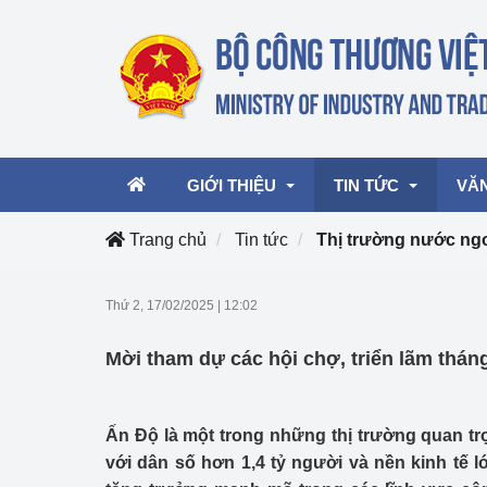
GIỚI THIỆU
TIN TỨC
VĂ
Trang chủ
Tin tức
Thị trường nước ng
Lãnh đạo Bộ
Hoạt động
Văn 
Thứ 2, 17/02/2025
|
12:02
Chức năng nhiệm vụ
Giải thưởng Công n
Văn 
Mời tham dự các hội chợ, triển lãm thán
mại, Dịch vụ Việt N
Cơ cấu tổ chức
Văn 
Công Thương 57
Ấn Độ là một trong những thị trường quan tr
Hoạt động của Bộ t
với dân số hơn 1,4 tỷ người và nền kinh tế lớ