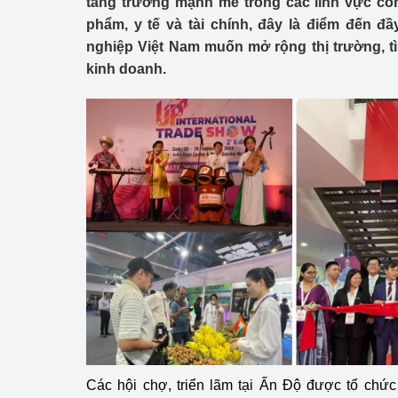
tăng trưởng mạnh mẽ trong các lĩnh vực cô
Công Thương - Công
phẩm, y tế và tài chính, đây là điểm đến đ
nghiệp Việt Nam muốn mở rộng thị trường, tìm
Chuyển đổi số
kinh doanh.
Lịch sử phát triển
Bản tin Thị trường 
Phát triển nguồn nhâ
Phát triển bền vững
Tổ chức kiểm định
Văn hóa ngành Côn
Tái cơ cấu ngành 
Quản lý thị trường
Các hội chợ, triển lãm tại Ấn Độ được tổ chức
Sử dụng năng lượng 