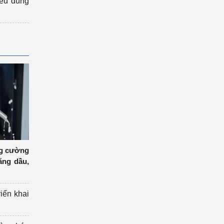
iêu dùng
ng cường
ăng dầu,
riển khai