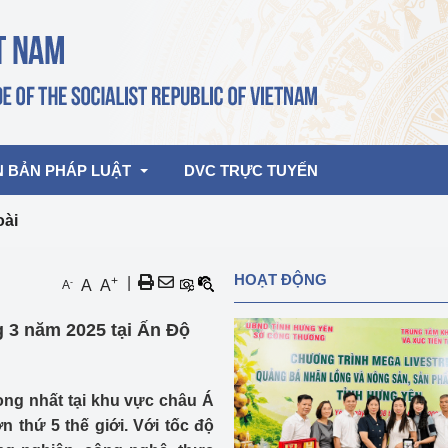
N BẢN PHÁP LUẬT
DVC TRỰC TUYẾN
oài
bản pháp quy
Hoạt động của lãnh đạo Đảng, Nhà 
HOẠT ĐỘNG
+
|
-
A
A
A
nước
ghiệp, Thương 
bản điều hành
g 3 năm 2025 tại Ấn Độ
am 2026
Hoạt động của Lãnh đạo Bộ
bản hợp nhất
Hoạt động của các đơn vị
ọng nhất tại khu vực châu Á
rưởng
n thứ 5 thế giới. Với tốc độ