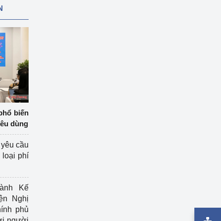
N
phổ biến
iêu dùng
 yêu cầu
loại phí
ành Kế
ện Nghị
ính phủ
ợi người