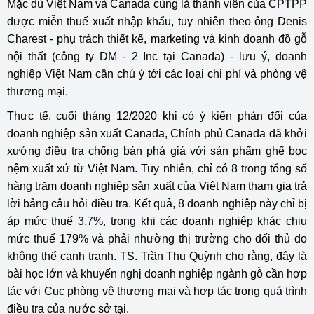
Mặc dù Việt Nam và Canada cùng là thành viên của CPTPP
được miễn thuế xuất nhập khẩu, tuy nhiên theo ông Denis
Charest - phụ trách thiết kế, marketing và kinh doanh đồ gỗ
nội thất (công ty DM - 2 Inc tại Canada) - lưu ý, doanh
nghiệp Việt Nam cần chú ý tới các loại chi phí và phòng vệ
thương mại.
Thực tế, cuối tháng 12/2020 khi có ý kiến phản đối của
doanh nghiệp sản xuất Canada, Chính phủ Canada đã khởi
xướng điều tra chống bán phá giá với sản phẩm ghế bọc
nệm xuất xứ từ Việt Nam. Tuy nhiên, chỉ có 8 trong tổng số
hàng trăm doanh nghiệp sản xuất của Việt Nam tham gia trả
lời bảng câu hỏi điều tra. Kết quả, 8 doanh nghiệp này chỉ bị
áp mức thuế 3,7%, trong khi các doanh nghiệp khác chịu
mức thuế 179% và phải nhường thị trường cho đối thủ do
không thể cạnh tranh. TS. Trần Thu Quỳnh cho rằng, đây là
bài học lớn và khuyến nghị doanh nghiệp ngành gỗ cần hợp
tác với Cục phòng vệ thương mại và hợp tác trong quá trình
điều tra của nước sở tại.