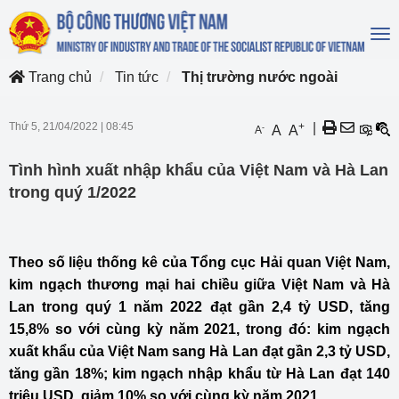
To
na
Trang chủ
Tin tức
Thị trường nước ngoài
Thứ 5, 21/04/2022
|
08:45
+
|
-
A
A
A
Tình hình xuất nhập khẩu của Việt Nam và Hà Lan
trong quý 1/2022
Theo số liệu thống kê của Tổng cục Hải quan Việt Nam,
kim ngạch thương mại hai chiều giữa Việt Nam và Hà
Lan trong quý 1 năm 2022 đạt gần 2,4 tỷ USD, tăng
15,8% so với cùng kỳ năm 2021, trong đó: kim ngạch
xuất khẩu của Việt Nam sang Hà Lan đạt gần 2,3 tỷ USD,
tăng gần 18%; kim ngạch nhập khẩu từ Hà Lan đạt 140
triệu USD, giảm 10% so với cùng kỳ năm 2021.