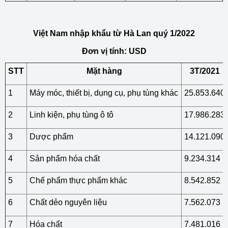
Việt Nam nhập khẩu từ Hà Lan quý 1/2022
Đơn vị tính: USD
STT
Mặt hàng
3T/2021
1
Máy móc, thiết bị, dụng cụ, phụ tùng khác
25.853.640
2
Linh kiện, phụ tùng ô tô
17.986.283
3
Dược phẩm
14.121.090
4
Sản phẩm hóa chất
9.234.314
5
Chế phẩm thực phẩm khác
8.542.852
6
Chất dẻo nguyên liệu
7.562.073
7
Hóa chất
7.481.016