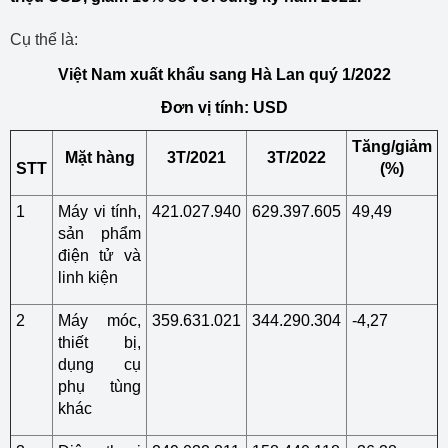
Cụ thể là:
Việt Nam xuất khẩu sang Hà Lan quý 1/2022
Đơn vị tính: USD
Tăng/giảm
Mặt hàng
3T/2021
3T/2022
STT
(%)
1
Máy vi tính,
421.027.940
629.397.605
49,49
sản phẩm
điện tử và
linh kiện
2
Máy móc,
359.631.021
344.290.304
-4,27
thiết bị,
dụng cụ
phụ tùng
khác