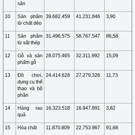
sản
10
Sản phẩm
39.682.459
41.231.846
3,90
từ chất dẻo
11
Sản phẩm
31.496.575
58.767.547
86,58
từ sắt thép
12
Gỗ và sản
28.075.465
32.311.992
15,09
phẩm gỗ
13
Đồ chơi,
24.414.628
27.279.326
11,73
dụng cụ thể
thao và bộ
phận
14
Hàng rau
16.323.518
16.947.891
3,82
quả
15
Hóa chất
11.870.809
22.753.967
91,68