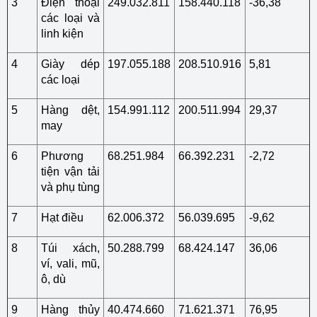
3
Điện thoại
249.032.811
158.440.118
-36,38
các loại và
linh kiện
4
Giày dép
197.055.188
208.510.916
5,81
các loại
5
Hàng dệt,
154.991.112
200.511.994
29,37
may
6
Phương
68.251.984
66.392.231
-2,72
tiện vận tải
và phụ tùng
7
Hạt điều
62.006.372
56.039.695
-9,62
8
Túi xách,
50.288.799
68.424.147
36,06
ví, vali, mũ,
ô, dù
9
Hàng thủy
40.474.660
71.621.371
76,95