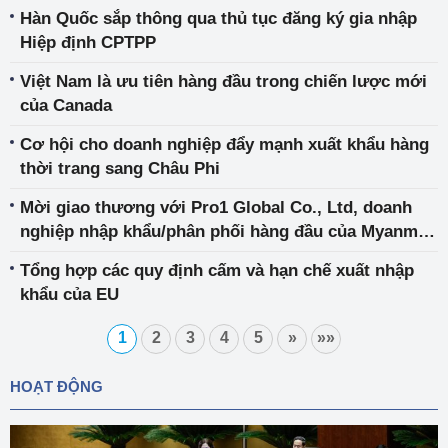
Hàn Quốc sắp thông qua thủ tục đăng ký gia nhập
Hiệp định CPTPP
Việt Nam là ưu tiên hàng đầu trong chiến lược mới
của Canada
Cơ hội cho doanh nghiệp đẩy mạnh xuất khẩu hàng
thời trang sang Châu Phi
Mời giao thương với Pro1 Global Co., Ltd, doanh
nghiệp nhập khẩu/phân phối hàng đầu của Myanmar
trong lĩnh vực vật liệu xây dựng, dụng cụ và thiết bị
Tổng hợp các quy định cấm và hạn chế xuất nhập
điện
khẩu của EU
1
2
3
4
5
»
»»
HOẠT ĐỘNG