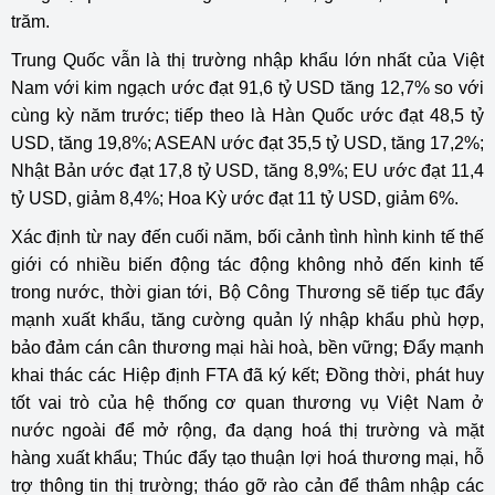
trăm.
Trung Quốc vẫn là thị trường nhập khẩu lớn nhất của Việt
Nam với kim ngạch ước đạt 91,6 tỷ USD tăng 12,7% so với
cùng kỳ năm trước; tiếp theo là Hàn Quốc ước đạt 48,5 tỷ
USD, tăng 19,8%; ASEAN ước đạt 35,5 tỷ USD, tăng 17,2%;
Nhật Bản ước đạt 17,8 tỷ USD, tăng 8,9%; EU ước đạt 11,4
tỷ USD, giảm 8,4%; Hoa Kỳ ước đạt 11 tỷ USD, giảm 6%.
Xác định từ nay đến cuối năm, bối cảnh tình hình kinh tế thế
giới có nhiều biến động tác động không nhỏ đến kinh tế
trong nước, thời gian tới, Bộ Công Thương sẽ tiếp tục đẩy
mạnh xuất khẩu, tăng cường quản lý nhập khẩu phù hợp,
bảo đảm cán cân thương mại hài hoà, bền vững; Đẩy mạnh
khai thác các Hiệp định FTA đã ký kết; Đồng thời, phát huy
tốt vai trò của hệ thống cơ quan thương vụ Việt Nam ở
nước ngoài để mở rộng, đa dạng hoá thị trường và mặt
hàng xuất khẩu; Thúc đẩy tạo thuận lợi hoá thương mại, hỗ
trợ thông tin thị trường; tháo gỡ rào cản để thâm nhập các