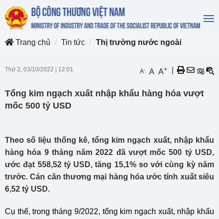
To
na
Trang chủ
Tin tức
Thị trường nước ngoài
Thứ 2, 03/10/2022
|
12:01
+
|
-
A
A
A
Tổng kim ngạch xuất nhập khẩu hàng hóa vượt
mốc 500 tỷ USD
Theo số liệu thống kê, tổng kim ngạch xuất, nhập khẩu
hàng hóa 9 tháng năm 2022 đã vượt mốc 500 tỷ USD,
ước đạt 558,52 tỷ USD, tăng 15,1% so với cùng kỳ năm
trước. Cán cân thương mại hàng hóa ước tính xuất siêu
6,52 tỷ USD.
Cụ thể, trong tháng 9/2022, tổng kim ngạch xuất, nhập khẩu