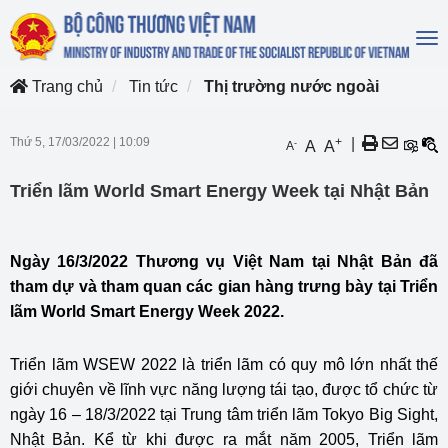
To
na
Trang chủ
Tin tức
Thị trường nước ngoài
Thứ 5, 17/03/2022
|
10:09
+
|
-
A
A
A
Triển lãm World Smart Energy Week tại Nhật Bản
Ngày 16/3/2022 Thương vụ Việt Nam tại Nhật Bản đã
tham dự và tham quan các gian hàng trưng bày tại Triển
lãm World Smart Energy Week 2022.
Triển lãm WSEW 2022 là triển lãm có quy mô lớn nhất thế
giới chuyên về lĩnh vực năng lượng tái tạo, được tổ chức từ
ngày 16 – 18/3/2022 tại Trung tâm triển lãm Tokyo Big Sight,
Nhật Bản. Kể từ khi được ra mắt năm 2005, Triển lãm