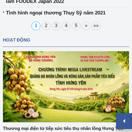
lãm FOODEX Japan 2022
Tình hình ngoại thương Thụy Sỹ năm 2021
1
2
3
4
5
»
»»
HOẠT ĐỘNG
Thương mại điện tử tiếp sức tiêu thụ nhãn lồng Hưng Yên