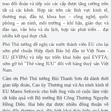
trao đổi đoàn và tiếp xúc các cấp được tăng cường trên
tất cả các kênh. Hợp tác trên các lĩnh vực kinh tế,
thương mại, đầu tư, khoa học – công nghệ, quốc
phòng – an ninh, môi trường – khí hậu, giáo dục và
đào tạo, văn hóa và du lịch, hợp tác phát triển… đạt
nhiều kết quả thực chất.
Phó Thủ tướng đề nghị các nước thành viên EU còn lại
sớm phê chuẩn Hiệp định Bảo hộ đầu tư Việt Nam -
EU (EVIPA) và tiếp tục triển khai hiệu quả EVFTA;
sớm gỡ bỏ "Thẻ vàng IUU" đối với hàng thuỷ sản Việt
Nam.
Cảm ơn Phó Thủ tướng Bùi Thanh Sơn đã dành thời
gian tiếp đoàn, Cao ủy Thương mại và An ninh kinh tế
EU Maros Sefcovic cho biết ông vừa có cuộc làm việc
rất hiệu quả với Bộ trưởng Bộ Công Thương Nguyễn
Hồng Diên. Hai bên đạt được nhiều đồng thuận về
thúc đẩy thương mại, đặc biệt khai thác hiệu quả hơn