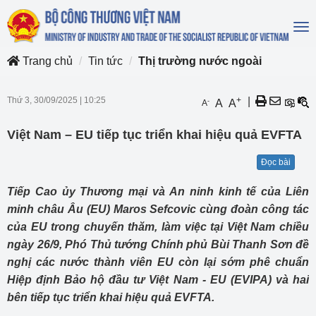
To
na
Trang chủ
Tin tức
Thị trường nước ngoài
Thứ 3, 30/09/2025
|
10:25
+
|
-
A
A
A
Việt Nam – EU tiếp tục triển khai hiệu quả EVFTA
Đọc bài
Tiếp Cao ủy Thương mại và An ninh kinh tế của Liên
minh châu Âu (EU) Maros Sefcovic cùng đoàn công tác
của EU trong chuyến thăm, làm việc tại Việt Nam chiều
ngày 26/9, Phó Thủ tướng Chính phủ Bùi Thanh Sơn đề
nghị các nước thành viên EU còn lại sớm phê chuẩn
Hiệp định Bảo hộ đầu tư Việt Nam - EU (EVIPA) và hai
bên tiếp tục triển khai hiệu quả EVFTA.