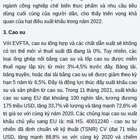
ngành công nghiệp chế biến thực phẩm và nhu cầu tiêu
dùng cuối cùng của người dân, cho thấy triển vọng khả
quan của hạt điều xuất khẩu trong năm 2022.
3. Cao su
Với EVFTA, cao su tổng hợp và các chất dẫn xuất sẽ không
có lợi thế mới vì thuế suất đã đang là 0%. Tuy nhiên, các
loại ống ghép nối bằng cao su và lốp cao su được miễn
thuế ngay lập tức từ mức 3%-4,5% trước đây. Băng tải,
băng truyền, hoặc đai tải bằng cao su sẽ được giảm theo kỳ
hạn 5 năm từ 6,5%. Đây là động lực thúc đẩy xuất khẩu cao
su và sản phẩm từ cao su. Trong 11 tháng 2021, xuất khẩu
cao su sang EU đạt khoảng 100 nghìn tấn, tương đương
175 triệu USD, tăng 33,7% về lượng và tăng mạnh 72,6% về
trị giá so với cùng kỳ năm 2020. Các chủng loại cao su xuất
khẩu chủ yếu sang EU là: mã HS. 40012240 - cao su tự
nhiên đã định chuẩn về kỹ thuật (TSNR) CV (đạt 71 triệu
USD, tăng mạnh 88,8% so với cùng kỳ 2020 và chiếm