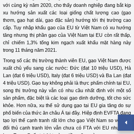
với cùng kỳ năm 2020, cho thấy doanh nghiệp đang bắt kịp
xu hướng sản xuất các loại giống chất lượng cao (gạo
thơm, gạo hạt dài, gạo đặc sản) hướng tới thị trường cao
cấp. Tuy nhập khẩu gạo của EU từ Việt Nam có xu hướng
tăng nhưng thị phần gạo của Việt Nam tại EU còn rất thấp,
chỉ chiếm 1,3% tổng kim ngạch xuất khẩu mặt hàng này
trong 11 tháng năm 2021.
Trong số các thị trường thành viên EU, gạo Việt Nam được
xuất chủ yếu sang các nước: Đức (đạt 10 triệu USD), Hà
Lan (đạt 6 triệu USD), Italy (đạt 6 triệu USD) và Ba Lan (đạt
4 triệu USD). Gạo tuy không phải là thực phẩm chính tại EU,
song thị trường này vẫn có nhu cầu nhất định với một số
sản phẩm, đặc biệt là các loại gạo dinh dưỡng, tốt cho sức
khỏe. Hơn nữa, xu thế sử dụng gạo tại EU gia tăng do sự
phổ biến của thức ăn châu Á tại đây. Hiệp định EVFTA đang
tạo lợi thế cạnh tranh rất lớn cho gạo Việt Nam so với các
đối thủ cạnh tranh lớn vẫn chưa có FTA với EU như Thái