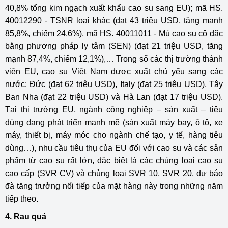
40,8% tổng kim ngạch xuất khẩu cao su sang EU); mã HS.
40012290 - TSNR loại khác (đạt 43 triệu USD, tăng mạnh
85,8%, chiếm 24,6%), mã HS. 40011011 - Mủ cao su cô đặc
bằng phương pháp ly tâm (SEN) (đạt 21 triệu USD, tăng
mạnh 87,4%, chiếm 12,1%),… Trong số các thị trường thành
viên EU, cao su Việt Nam được xuất chủ yếu sang các
nước: Đức (đạt 62 triệu USD), Italy (đạt 25 triệu USD), Tây
Ban Nha (đạt 22 triệu USD) và Hà Lan (đạt 17 triệu USD).
Tại thị trường EU, ngành công nghiệp – sản xuất – tiêu
dùng đang phát triển mạnh mẽ (sản xuất máy bay, ô tô, xe
máy, thiết bị, máy móc cho ngành chế tạo, y tế, hàng tiêu
dùng…), nhu cầu tiêu thụ của EU đối với cao su và các sản
phẩm từ cao su rất lớn, đặc biệt là các chủng loại cao su
cao cấp (SVR CV) và chủng loại SVR 10, SVR 20, dự báo
đà tăng trưởng nối tiếp của mặt hàng này trong những năm
tiếp theo.
4. Rau quả