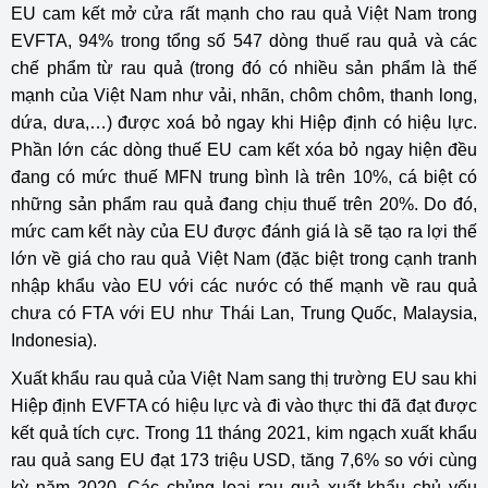
EU cam kết mở cửa rất mạnh cho rau quả Việt Nam trong
EVFTA, 94% trong tổng số 547 dòng thuế rau quả và các
chế phẩm từ rau quả (trong đó có nhiều sản phẩm là thế
mạnh của Việt Nam như vải, nhãn, chôm chôm, thanh long,
dứa, dưa,…) được xoá bỏ ngay khi Hiệp định có hiệu lực.
Phần lớn các dòng thuế EU cam kết xóa bỏ ngay hiện đều
đang có mức thuế MFN trung bình là trên 10%, cá biệt có
những sản phẩm rau quả đang chịu thuế trên 20%. Do đó,
mức cam kết này của EU được đánh giá là sẽ tạo ra lợi thế
lớn về giá cho rau quả Việt Nam (đặc biệt trong cạnh tranh
nhập khẩu vào EU với các nước có thế mạnh về rau quả
chưa có FTA với EU như Thái Lan, Trung Quốc, Malaysia,
Indonesia).
Xuất khẩu rau quả của Việt Nam sang thị trường EU sau khi
Hiệp định EVFTA có hiệu lực và đi vào thực thi đã đạt được
kết quả tích cực. Trong 11 tháng 2021, kim ngạch xuất khẩu
rau quả sang EU đạt 173 triệu USD, tăng 7,6% so với cùng
kỳ năm 2020. Các chủng loại rau quả xuất khẩu chủ yếu