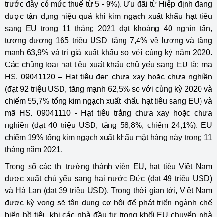
trước đây có mức thuế từ 5 - 9%). Ưu đãi từ Hiệp định đang
được tận dụng hiệu quả khi kim ngạch xuất khẩu hạt tiêu
sang EU trong 11 tháng 2021 đạt khoảng 40 nghìn tấn,
tương đương 165 triệu USD, tăng 7,4% về lượng và tăng
mạnh 63,9% và trị giá xuất khẩu so với cùng kỳ năm 2020.
Các chủng loại hạt tiêu xuất khẩu chủ yếu sang EU là: mã
HS. 09041120 – Hạt tiêu đen chưa xay hoặc chưa nghiền
(đạt 92 triệu USD, tăng mạnh 62,5% so với cùng kỳ 2020 và
chiếm 55,7% tổng kim ngạch xuất khẩu hạt tiêu sang EU) và
mã HS. 09041110 - Hạt tiêu trắng chưa xay hoặc chưa
nghiền (đạt 40 triệu USD, tăng 58,8%, chiếm 24,1%). EU
chiếm 19% tổng kim ngạch xuất khẩu mặt hàng này trong 11
tháng năm 2021.
Trong số các thị trường thành viên EU, hạt tiêu Việt Nam
được xuất chủ yếu sang hai nước Đức (đạt 49 triệu USD)
và Hà Lan (đạt 39 triệu USD). Trong thời gian tới, Việt Nam
được kỳ vọng sẽ tận dụng cơ hội để phát triển ngành chế
biến hồ tiêu khi các nhà đầu tư trong khối EU chuyển nhà