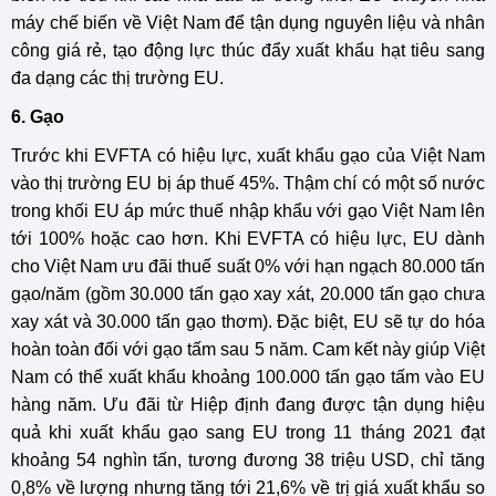
máy chế biến về Việt Nam để tận dụng nguyên liệu và nhân
công giá rẻ, tạo động lực thúc đẩy xuất khẩu hạt tiêu sang
đa dạng các thị trường EU.
6. Gạo
Trước khi EVFTA có hiệu lực, xuất khẩu gạo của Việt Nam
vào thị trường EU bị áp thuế 45%. Thậm chí có một số nước
trong khối EU áp mức thuế nhập khẩu với gạo Việt Nam lên
tới 100% hoặc cao hơn. Khi EVFTA có hiệu lực, EU dành
cho Việt Nam ưu đãi thuế suất 0% với hạn ngạch 80.000 tấn
gạo/năm (gồm 30.000 tấn gạo xay xát, 20.000 tấn gạo chưa
xay xát và 30.000 tấn gạo thơm). Đặc biệt, EU sẽ tự do hóa
hoàn toàn đối với gạo tấm sau 5 năm. Cam kết này giúp Việt
Nam có thể xuất khẩu khoảng 100.000 tấn gạo tấm vào EU
hàng năm. Ưu đãi từ Hiệp định đang được tận dụng hiệu
quả khi xuất khẩu gạo sang EU trong 11 tháng 2021 đạt
khoảng 54 nghìn tấn, tương đương 38 triệu USD, chỉ tăng
0,8% về lượng nhưng tăng tới 21,6% về trị giá xuất khẩu so