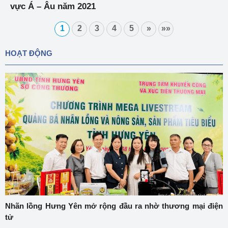
vực Á – Âu năm 2021
1
2
3
4
5
»
»»
HOẠT ĐỘNG
Nhãn lồng Hưng Yên mở rộng đầu ra nhờ thương mại điện
tử