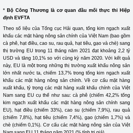
*
Bộ Công Thương là cơ quan đầu mối thực thi Hiệp
định EVFTA
Theo số liệu của Tổng cục Hải quan, tổng kim ngạch xuất
khẩu các mặt hàng nông sản chính của Việt Nam (bao gồm
cà phê, hạt điều, cao su, rau quả, hạt tiêu, gạo và chè) sang
thị trường EU trong 11 tháng năm 2021 đạt khoảng 2,2 tỷ
USD và tăng 10,1% so với cùng kỳ năm 2020. Với kết quả
này, EU là một trong những thị trường xuất khẩu nông sản
lớn nhất nước ta, chiếm 13,7% trong tổng kim ngạch xuất
khẩu các mặt hàng nông sản chính. Về cơ cấu mặt hàng
xuất khẩu, tỷ trọng các mặt hàng xuất khẩu chính của Việt
Nam sang EU cụ thể như sau: cà phê (chiếm 42,2% tổng
kim ngạch xuất khẩu các mặt hàng nông sản chính sang
EU), hạt điều (chiếm 33%), cao su (chiếm 7,9%), rau quả
(chiếm 7,8%), hạt tiêu (chiếm 7,4%), gạo (chiếm 1,7%) và
chè (chiếm 0,1%). Cơ cấu các mặt hàng nông sản của Việt
Nam sang EU 11 tháng năm 2021 (% tính trị giá)