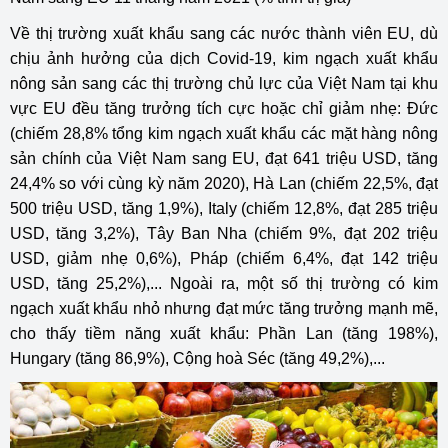
Về thị trường xuất khẩu sang các nước thành viên EU, dù
chịu ảnh hưởng của dịch Covid-19, kim ngạch xuất khẩu
nông sản sang các thị trường chủ lực của Việt Nam tại khu
vực EU đều tăng trưởng tích cực hoặc chỉ giảm nhẹ: Đức
(chiếm 28,8% tổng kim ngạch xuất khẩu các mặt hàng nông
sản chính của Việt Nam sang EU, đạt 641 triệu USD, tăng
24,4% so với cùng kỳ năm 2020), Hà Lan (chiếm 22,5%, đạt
500 triệu USD, tăng 1,9%), Italy (chiếm 12,8%, đạt 285 triệu
USD, tăng 3,2%), Tây Ban Nha (chiếm 9%, đạt 202 triệu
USD, giảm nhẹ 0,6%), Pháp (chiếm 6,4%, đạt 142 triệu
USD, tăng 25,2%),... Ngoài ra, một số thị trường có kim
ngạch xuất khẩu nhỏ nhưng đạt mức tăng trưởng mạnh mẽ,
cho thấy tiềm năng xuất khẩu: Phần Lan (tăng 198%),
Hungary (tăng 86,9%), Cộng hoà Séc (tăng 49,2%),...