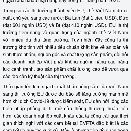
ngạch xuất khẩu mặt hàng này trong 11 tháng năm 2021.
Trong số các thị trường thành viên EU, chè Việt Nam được
xuất chủ yếu sang các nước: Ba Lan (đạt 1 triệu USD), Đức
(đạt 601 nghìn USD) và Bỉ (đạt 410 nghìn USD). EU là thị
trường tiềm năng và quan trọng của ngành chè Việt Nam
với nhiều dư địa tăng trưởng. Tuy nhiên đây cũng là thị
trường khó tính với nhiều tiêu chuẩn khắt khe về an toàn vệ
sinh thực phẩm, nguồn gốc và chất lượng sản phẩm, đòi hỏi
các doanh nghiệp Việt phải không ngừng nâng cao năng
lực cạnh tranh, tạo sản phẩm chất lượng cao để vượt qua
các rào cản kỹ thuật của thị trường.
Thời gian tới, kim ngạch xuất khẩu nông sản của Việt Nam
sang thị trường EU được dự báo sẽ tăng trưởng mạnh mẽ
hơn khi dịch Covid-19 được kiểm soát, EU dần nới lỏng các
biện pháp phòng dịch, mở cửa thông thương thuận tiện
hơn, các doanh nghiệp xuất khẩu của ta cũng trải qua thời
gian thích nghi với các cam kết tại EVFTA đặc biệt là các
cam kết về quy tắc xuất xứ. Đây là những tiền đề quan trọng