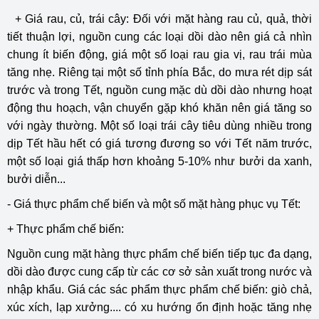
+ Giá rau, củ, trái cây: Đối với mặt hàng rau củ, quả, thời
tiết thuận lợi, nguồn cung các loại dồi dào nên giá cả nhìn
chung ít biến động, giá một số loại rau gia vị, rau trái mùa
tăng nhẹ. Riêng tại một số tỉnh phía Bắc, do mưa rét dịp sát
trước và trong Tết, nguồn cung mặc dù dồi dào nhưng hoạt
động thu hoạch, vận chuyển gặp khó khăn nên giá tăng so
với ngày thường. Một số loại trái cây tiêu dùng nhiều trong
dịp Tết hầu hết có giá tương đương so với Tết năm trước,
một số loại giá thấp hơn khoảng 5-10% như bưởi da xanh,
bưởi diễn...
- Giá thực phẩm chế biến và một số mặt hàng phục vụ Tết:
+ Thực phẩm chế biến:
Nguồn cung mặt hàng thực phẩm chế biến tiếp tục đa dạng,
dồi dào được cung cấp từ các cơ sở sản xuất trong nước và
nhập khẩu. Giá các sác phẩm thực phẩm chế biến: giò chả,
xúc xích, lạp xưởng.... có xu hướng ổn định hoặc tăng nhẹ