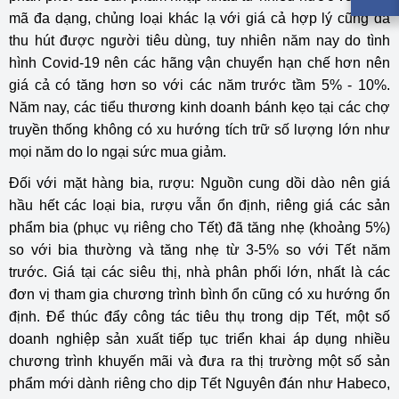
mã đa dạng, chủng loại khác lạ với giá cả hợp lý cũng đã
thu hút được người tiêu dùng, tuy nhiên năm nay do tình
hình Covid-19 nên các hãng vận chuyển hạn chế hơn nên
giá cả có tăng hơn so với các năm trước tầm 5% - 10%.
Năm nay, các tiểu thương kinh doanh bánh kẹo tại các chợ
truyền thống không có xu hướng tích trữ số lượng lớn như
mọi năm do lo ngại sức mua giảm.
Đối với mặt hàng bia, rượu: Nguồn cung dồi dào nên giá
hầu hết các loại bia, rượu vẫn ổn định, riêng giá các sản
phẩm bia (phục vụ riêng cho Tết) đã tăng nhẹ (khoảng 5%)
so với bia thường và tăng nhẹ từ 3-5% so với Tết năm
trước. Giá tại các siêu thị, nhà phân phối lớn, nhất là các
đơn vị tham gia chương trình bình ổn cũng có xu hướng ổn
định. Để thúc đẩy công tác tiêu thụ trong dịp Tết, một số
doanh nghiệp sản xuất tiếp tục triển khai áp dụng nhiều
chương trình khuyến mãi và đưa ra thị trường một số sản
phẩm mới dành riêng cho dịp Tết Nguyên đán như Habeco,