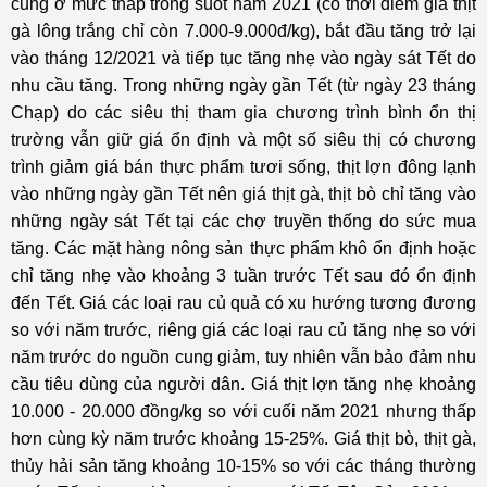
cũng ở mức thấp trong suốt năm 2021 (có thời điểm giá thịt
gà lông trắng chỉ còn 7.000-9.000đ/kg), bắt đầu tăng trở lại
vào tháng 12/2021 và tiếp tục tăng nhẹ vào ngày sát Tết do
nhu cầu tăng. Trong những ngày gần Tết (từ ngày 23 tháng
Chạp) do các siêu thị tham gia chương trình bình ổn thị
trường vẫn giữ giá ổn định và một số siêu thị có chương
trình giảm giá bán thực phẩm tươi sống, thịt lợn đông lạnh
vào những ngày gần Tết nên giá thịt gà, thịt bò chỉ tăng vào
những ngày sát Tết tại các chợ truyền thống do sức mua
tăng. Các mặt hàng nông sản thực phẩm khô ổn định hoặc
chỉ tăng nhẹ vào khoảng 3 tuần trước Tết sau đó ổn định
đến Tết. Giá các loại rau củ quả có xu hướng tương đương
so với năm trước, riêng giá các loại rau củ tăng nhẹ so với
năm trước do nguồn cung giảm, tuy nhiên vẫn bảo đảm nhu
cầu tiêu dùng của người dân. Giá thịt lợn tăng nhẹ khoảng
10.000 - 20.000 đồng/kg so với cuối năm 2021 nhưng thấp
hơn cùng kỳ năm trước khoảng 15-25%. Giá thịt bò, thịt gà,
thủy hải sản tăng khoảng 10-15% so với các tháng thường