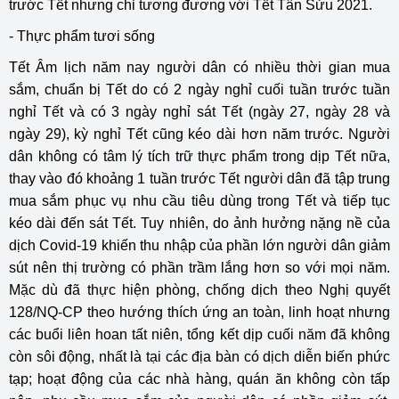
trước Tết nhưng chỉ tương đương với Tết Tân Sửu 2021.
- Thực phẩm tươi sống
Tết Âm lịch năm nay người dân có nhiều thời gian mua
sắm, chuẩn bị Tết do có 2 ngày nghỉ cuối tuần trước tuần
nghỉ Tết và có 3 ngày nghỉ sát Tết (ngày 27, ngày 28 và
ngày 29), kỳ nghỉ Tết cũng kéo dài hơn năm trước. Người
dân không có tâm lý tích trữ thực phẩm trong dịp Tết nữa,
thay vào đó khoảng 1 tuần trước Tết người dân đã tập trung
mua sắm phục vụ nhu cầu tiêu dùng trong Tết và tiếp tục
kéo dài đến sát Tết. Tuy nhiên, do ảnh hưởng nặng nề của
dịch Covid-19 khiến thu nhập của phần lớn người dân giảm
sút nên thị trường có phần trầm lắng hơn so với mọi năm.
Mặc dù đã thực hiện phòng, chống dịch theo Nghị quyết
128/NQ-CP theo hướng thích ứng an toàn, linh hoạt nhưng
các buổi liên hoan tất niên, tổng kết dịp cuối năm đã không
còn sôi động, nhất là tại các địa bàn có dịch diễn biến phức
tạp; hoạt động của các nhà hàng, quán ăn không còn tấp