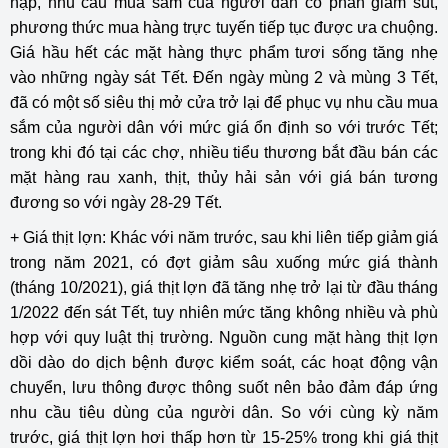
nập, nhu cầu mua sắm của người dân có phần giảm sút,
phương thức mua hàng trực tuyến tiếp tục được ưa chuộng.
Giá hầu hết các mặt hàng thực phẩm tươi sống tăng nhẹ
vào những ngày sát Tết. Đến ngày mùng 2 và mùng 3 Tết,
đã có một số siêu thị mở cửa trở lại để phục vụ nhu cầu mua
sắm của người dân với mức giá ổn định so với trước Tết;
trong khi đó tại các chợ, nhiều tiểu thương bắt đầu bán các
mặt hàng rau xanh, thịt, thủy hải sản với giá bán tương
đương so với ngày 28-29 Tết.
+ Giá thịt lợn: Khác với năm trước, sau khi liên tiếp giảm giá
trong năm 2021, có đợt giảm sâu xuống mức giá thành
(tháng 10/2021), giá thịt lợn đã tăng nhẹ trở lại từ đầu tháng
1/2022 đến sát Tết, tuy nhiên mức tăng không nhiều và phù
hợp với quy luật thị trường. Nguồn cung mặt hàng thịt lợn
dồi dào do dịch bệnh được kiểm soát, các hoạt động vận
chuyển, lưu thông được thông suốt nên bảo đảm đáp ứng
nhu cầu tiêu dùng của người dân. So với cùng kỳ năm
trước, giá thịt lợn hơi thấp hơn từ 15-25% trong khi giá thịt