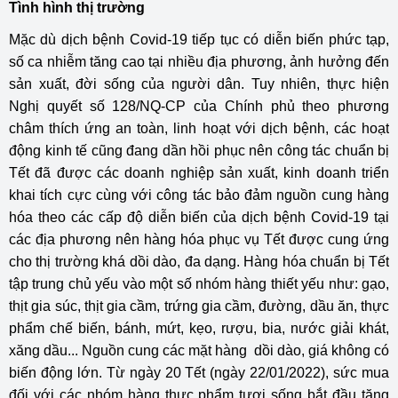
Tình hình thị trường
Mặc dù dịch bệnh Covid-19 tiếp tục có diễn biến phức tạp,
số ca nhiễm tăng cao tại nhiều địa phương, ảnh hưởng đến
sản xuất, đời sống của người dân. Tuy nhiên, thực hiện
Nghị quyết số 128/NQ-CP của Chính phủ theo phương
châm thích ứng an toàn, linh hoạt với dịch bệnh, các hoạt
động kinh tế cũng đang dần hồi phục nên công tác chuẩn bị
Tết đã được các doanh nghiệp sản xuất, kinh doanh triển
khai tích cực cùng với công tác bảo đảm nguồn cung hàng
hóa theo các cấp độ diễn biến của dịch bệnh Covid-19 tại
các địa phương nên hàng hóa phục vụ Tết được cung ứng
cho thị trường khá dồi dào, đa dạng. Hàng hóa chuẩn bị Tết
tập trung chủ yếu vào một số nhóm hàng thiết yếu như: gạo,
thịt gia súc, thịt gia cầm, trứng gia cầm, đường, dầu ăn, thực
phẩm chế biến, bánh, mứt, kẹo, rượu, bia, nước giải khát,
xăng dầu... Nguồn cung các mặt hàng dồi dào, giá không có
biến động lớn. Từ ngày 20 Tết (ngày 22/01/2022), sức mua
đối với các nhóm hàng thực phẩm tươi sống bắt đầu tăng