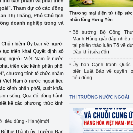
êu thụ sản phẩm và phát triển
 luận
Họp báo
goài”. Tham dự có các đồng
Thương mại điện tử tiếp sức 
han Thị Thắng, Phó Chủ tịch
Thông cáo báo chí
nhãn lồng Hưng Yên
ồng doanh nghiệp trong và
Điểm báo
Bộ trưởng Bộ Công Th
Mạnh Hùng giải đáp nhiều 
Nông Lâm Thủy sản
, Chủ nhiệm Ủy ban về người
tại phiên thảo luận Tổ về dự 
tục triển khai Quyết định số
Dầu khí (sửa đổi)
n lực
động người Việt Nam ở nước
Ủy ban Cạnh tranh Quốc 
 phát triển các kênh phân phối
biến Luật Bảo vệ quyền l
4”, chương trình tổ chức nhằm
tiêu dùng
Tổ chức kiểm định kỹ thuật an toàn lao 
i Việt Nam ở nước ngoài tiêu
động thuộc thẩm quyền quản lý của 
 các kênh phân phối, xuất khẩu
g Thương
Bộ Công Thương
sinh sống. Qua đó, đồng hành
THỊ TRƯỜNG NƯỚC NGOÀI
thiết kế các phương thức kinh
Công Thương
Tổ chức được cấp GCN đăng ký, hoạt 
động kiểm định thiết bị, dụng cụ điện 
làm việc ở môi trường không có nguy 
hiểm khí, bụi nổ
tiết kiệm và 
Hiệu quả năng lượng
 Bí thư Thành ủy, Trưởng Ban