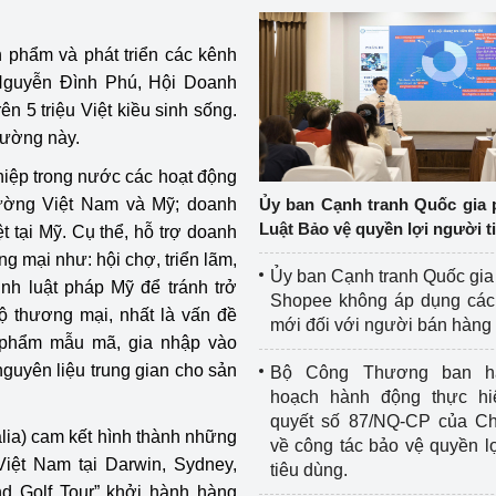
ản phẩm và phát triển các kênh
Nguyễn Đình Phú, Hội Doanh
rên 5 triệu Việt kiều sinh sống.
trường này.
iệp trong nước các hoạt động
Ủy ban Cạnh tranh Quốc gia 
trường Việt Nam và Mỹ; doanh
Luật Bảo vệ quyền lợi người t
 tại Mỹ. Cụ thể, hỗ trợ doanh
g mại như: hội chợ, triển lãm,
Ủy ban Cạnh tranh Quốc gia
định luật pháp Mỹ để tránh trở
Shopee không áp dụng các 
ộ thương mại, nhất là vấn đề
mới đối với người bán hàng
 phẩm mẫu mã, gia nhập vào
guyên liệu trung gian cho sản
Bộ Công Thương ban h
hoạch hành động thực hi
quyết số 87/NQ-CP của Ch
lia) cam kết hình thành những
về công tác bảo vệ quyền l
iệt Nam tại Darwin, Sydney,
tiêu dùng.
nd Golf Tour” khởi hành hàng