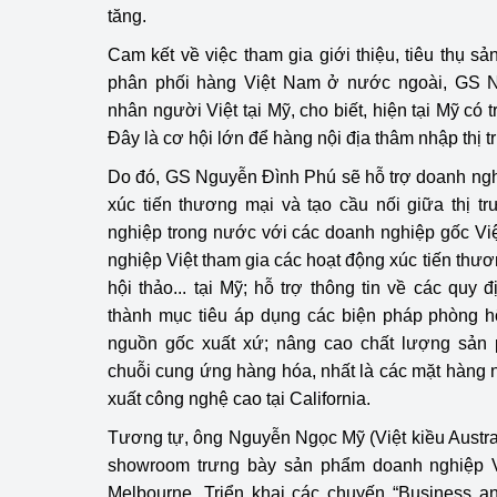
tăng.
Cam kết về việc tham gia giới thiệu, tiêu thụ s
phân phối hàng Việt Nam ở nước ngoài, GS 
nhân người Việt tại Mỹ, cho biết, hiện tại Mỹ có t
Đây là cơ hội lớn để hàng nội địa thâm nhập thị 
Do đó, GS Nguyễn Đình Phú sẽ hỗ trợ doanh ngh
xúc tiến thương mại và tạo cầu nối giữa thị 
nghiệp trong nước với các doanh nghiệp gốc Việt
nghiệp Việt tham gia các hoạt động xúc tiến thươn
hội thảo... tại Mỹ; hỗ trợ thông tin về các quy 
thành mục tiêu áp dụng các biện pháp phòng h
nguồn gốc xuất xứ; nâng cao chất lượng sản
chuỗi cung ứng hàng hóa, nhất là các mặt hàng n
xuất công nghệ cao tại California.
Tương tự, ông Nguyễn Ngọc Mỹ (Việt kiều Austra
showroom trưng bày sản phẩm doanh nghiệp V
Melbourne. Triển khai các chuyến “Business a