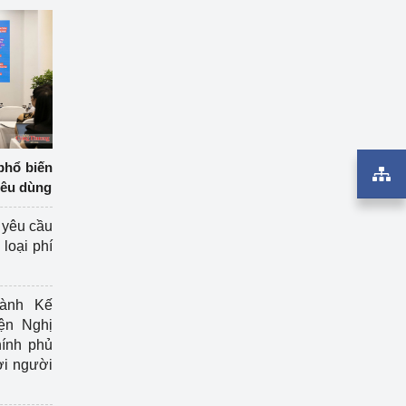
phổ biến
iêu dùng
 yêu cầu
loại phí
ành Kế
ện Nghị
ính phủ
ợi người