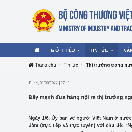
GIỚI THIỆU
TIN TỨC
VĂ
Trang chủ
Tin tức
Thị trường trong nư
Lãnh đạo Bộ
Hoạt động
Văn 
Thứ 4, 01/06/2022
|
07:41
Chức năng nhiệm vụ
Giải thưởng Công n
Văn 
Đẩy mạnh đưa hàng nội ra thị trường ng
mại, Dịch vụ Việt N
Cơ cấu tổ chức
Văn 
Công Thương 57
Ngày 1/6, Ủy ban về người Việt Nam ở nước
Hoạt động của Bộ t
đàm (trực tiếp và trực tuyến) với chủ đề: 