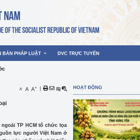
N BẢN PHÁP LUẬT
DVC TRỰC TUYẾN
ớc
bản pháp quy
Hoạt động của lãnh đạo Đảng, Nhà 
HOẠT ĐỘNG
+
|
-
A
A
A
nước
ghiệp, Thương 
bản điều hành
oại
am 2026
Hoạt động của Lãnh đạo Bộ
bản hợp nhất
Hoạt động của các đơn vị
 ngoài TP HCM tổ chức tọa
rưởng
“Nguồn lực người Việt Nam ở