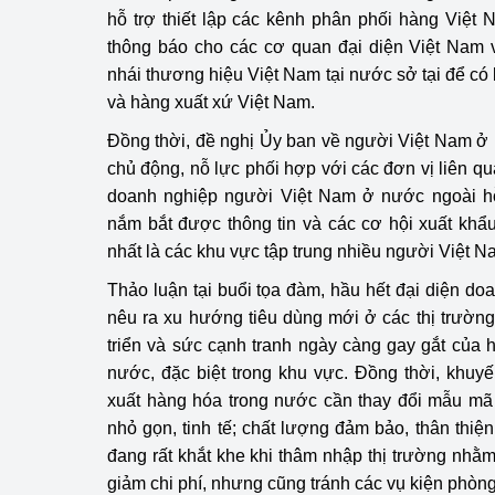
hỗ trợ thiết lập các kênh phân phối hàng Việt 
Phát triển công nghi
thông báo cho các cơ quan đại diện Việt Nam 
nhái thương hiệu Việt Nam tại nước sở tại để có
Phát triển năng lượ
và hàng xuất xứ Việt Nam.
Đồng thời, đề nghị Ủy ban về người Việt Nam ở 
chủ động, nỗ lực phối hợp với các đơn vị liên q
doanh nghiệp người Việt Nam ở nước ngoài h
nắm bắt được thông tin và các cơ hội xuất khẩ
nhất là các khu vực tập trung nhiều người Việt N
Thảo luận tại buổi tọa đàm, hầu hết đại diện do
nêu ra xu hướng tiêu dùng mới ở các thị trường
triển và sức cạnh tranh ngày càng gay gắt của
nước, đặc biệt trong khu vực. Đồng thời, khuy
xuất hàng hóa trong nước cần thay đổi mẫu mã
nhỏ gọn, tinh tế; chất lượng đảm bảo, thân thi
đang rất khắt khe khi thâm nhập thị trường nhằm 
giảm chi phí, nhưng cũng tránh các vụ kiện phòn