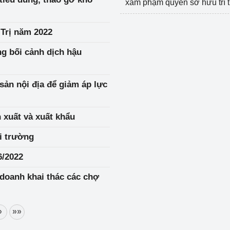
xâm phạm quyền sở hữu trí 
Trị năm 2022
ong bối cảnh dịch hậu
sản nội địa để giảm áp lực
n xuất và xuất khẩu
i trường
6/2022
 doanh khai thác các chợ
»
»»