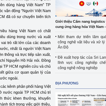
Cơ sở sản xuất, sửa chữa chai chứa 
iên dùng hàng Việt Nam” TP
LPG
uộc vận động “Người Việt Nam
 và đổi mới sáng 
CM đã có sự chuyển biến tích
Tổ chức huấn luyện, bồi dưỡng 
Giới thiệu Cẩm nang logistics
nghiệp vụ kiểm định kỹ thuật an toàn 
cung ứng hàng hóa Việt Nam -
lao động
hiều hàng Việt Nam có chất
Mời tham dự triển lãm qu
iêu dùng trong nước và xuất
Video bảo vệ môi trường
công nghệ vật liệu và xử lý 
vai trò rất lớn của các doanh
Ấn Độ
nước, nhất là người Việt Nam
tưởng của Đảng
Album ảnh bảo vệ môi trường
n thông và trực tiếp sản xuất,
Đề xuất hợp tác của Sri Lan
ời dân
Văn bản về môi trường
 chí Nguyễn Hồ Hải nói. Đồng
lĩnh vực công nghiệp chế
tại TP HCM nghiên cứu và chủ
công nghệ nông nghiệp
Đọc báo giúp bạn
Khu vực miền Bắc
kết giữa cơ quan quản lý của
nước ngoài.
ài
Khu vực miền Trung
Hiệp định EVFTA
ĐỊA PHƯƠNG
 các kênh phân phối hàng Việt
ớc
Khu vực miền Nam
Thị trường châu Á – châu Phi
ở nước ngoài TP HCM chủ trì
nh thức khen thưởng, khuyến
đưa nghị quyết 
Thị trường châu Âu – châu Mỹ
nh tích trong việc giới thiệu,
g vào cuộc sống