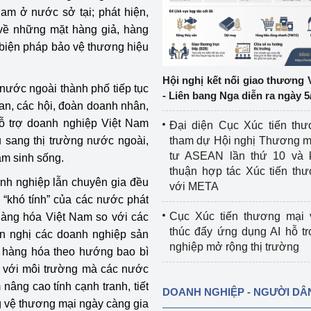
Nam ở nước sở tại; phát hiện,
ệp
Công nghiệp nền tảng
về những mặt hàng giả, hàng
 biện pháp bảo vệ thương hiệu
ng
Chính sách
Hội nghị kết nối giao thương 
nước ngoài thành phố tiếp tục
Sản xuất công nghiệp
- Liên bang Nga diễn ra ngày 5
uan, các hội, đoàn doanh nhân,
ỗ trợ doanh nghiệp Việt Nam
Đại diện Cục Xúc tiến th
tham dự Hội nghị Thương m
u sang thị trường nước ngoài,
tư ASEAN lần thứ 10 và 
am sinh sống.
thuận hợp tác Xúc tiến th
anh nghiệp lẫn chuyên gia đều
với META
 “khó tính” của các nước phát
Cục Xúc tiến thương mại 
 hàng hóa Việt Nam so với các
thúc đẩy ứng dụng AI hỗ t
ến nghị các doanh nghiệp sản
nghiệp mở rộng thị trường
 hàng hóa theo hướng bao bì
ện với môi trường mà các nước
nâng cao tính cạnh tranh, tiết
DOANH NGHIỆP - NGƯỜI DÂ
g vệ thương mại ngày càng gia