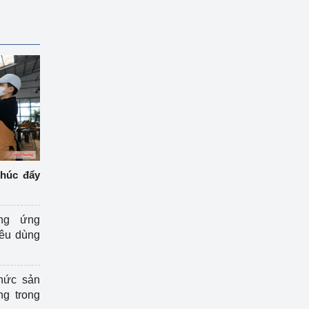
thúc đẩy
ng ứng
iêu dùng
hức sản
ng trong