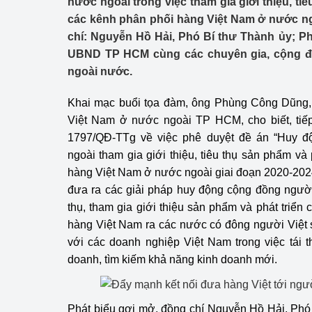
nước ngoài trong việc tham gia giới thiệu, ti
Công Thương - Công
các kênh phân phối hàng Việt Nam ở nước n
chí: Nguyễn Hồ Hải, Phó Bí thư Thành ủy; P
Chuyển đổi số
UBND TP HCM cùng các chuyên gia, cộng đ
Lịch sử phát triển
ngoài nước.
Bản tin Thị trường 
Khai mạc buổi tọa đàm, ông Phùng Công Dũng
Việt Nam ở nước ngoài TP HCM, cho biết, tiếp 
Phát triển nguồn nhâ
1797/QĐ-TTg về việc phê duyệt đề án “Huy 
ngoài tham gia giới thiệu, tiêu thụ sản phẩm và
Phát triển bền vững
hàng Việt Nam ở nước ngoài giai đoạn 2020-202
Tổ chức kiểm định
đưa ra các giải pháp huy động cộng đồng ngườ
thụ, tham gia giới thiệu sản phẩm và phát triển
Văn hóa ngành Côn
hàng Việt Nam ra các nước có đông người Việt 
với các doanh nghiệp Việt Nam trong việc tái 
Tái cơ cấu ngành 
doanh, tìm kiếm khả năng kinh doanh mới.
Quản lý thị trường
Sử dụng năng lượng 
Phát biểu gợi mở, đồng chí Nguyễn Hồ Hải, Phó