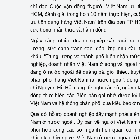
hiệu quả
chỉ đạo Cuộc vận động “Người Việt Nam ưu t
HCM, đánh giá, trong hơn 10 năm thực hiện, c
Khoa học, công nghệ
ưu tiên dùng hàng Việt Nam” trên địa bàn TP H
tạo
cực trong nhận thức và hành động.
Thông báo
Ngày càng nhiều doanh nghiệp sản xuất ra n
lượng, sức cạnh tranh cao, đáp ứng nhu cầu t
Bảo vệ môi trường
khẩu. “Trung ương và thành phố luôn nhận thức 
nghiệp, doanh nhân Việt Nam ở trong và ngoài 
Bảo vệ nền tảng tư 
đang ở nước ngoài để quảng bá, giới thiệu, truyề
Doanh nghiệp - Ngư
phân phối hàng Việt Nam ra nước ngoài”, đồng
chí Nguyễn Hồ Hải cũng đề nghị các sở, ngành 
Xúc tiến thương mại
động thực hiện các Biên bản ghi nhớ được ký 
Việt Nam và hệ thống phân phối của kiều bào ở 
Thị trường nước ngo
Qua đó, hỗ trợ doanh nghiệp đẩy mạnh phát triển
Thị trường trong nư
Nam ở nước ngoài. Ủy ban về người Việt Nam 
phối hợp cùng các sở, ngành liên quan có hì
Ngành Công Thương 
khích kịp thời người Việt Nam ở nước ngoài có thà
Đại hội XIV của Đản