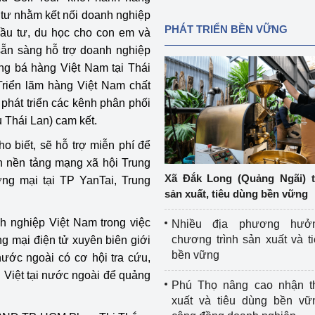
 tư nhằm kết nối doanh nghiệp
PHÁT TRIỂN BỀN VỮNG
 đầu tư, du học cho con em và
 sẵn sàng hỗ trợ doanh nghiệp
ng bá hàng Việt Nam tại Thái
Triển lãm hàng Việt Nam chất
 phát triển các kênh phân phối
 Thái Lan) cam kết.
ho biết, sẽ hỗ trợ miễn phí để
 nền tảng mạng xã hội Trung
Xã Đắk Long (Quảng Ngãi) 
ng mại tại TP YanTai, Trung
sản xuất, tiêu dùng bền vững
h nghiệp Việt Nam trong việc
Nhiều địa phương hưở
chương trình sản xuất và t
g mại điện tử xuyên biên giới
bền vững
nước ngoài có cơ hội tra cứu,
 Việt tại nước ngoài để quảng
Phú Thọ nâng cao nhận t
xuất và tiêu dùng bền vữ