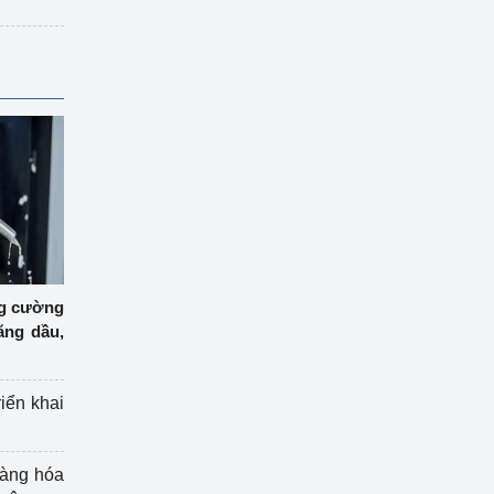
ng cường
ăng dầu,
riển khai
hàng hóa