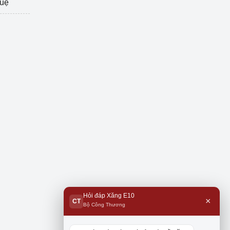
tuệ
Hỏi đáp Xăng E10
×
CT
Bộ Công Thương