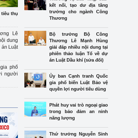
kết nối, tạo dư địa tăng
trưởng cho ngành Công
tiêu thụ
Thương
ương Lê
Bộ trưởng Bộ Công
nội dung
Thương Lê Mạnh Hùng
án Luật
giải đáp nhiều nội dung tại
phiên thảo luận Tổ về dự
án Luật Dầu khí (sửa đổi)
gia phổ
ợi người
Ủy ban Cạnh tranh Quốc
gia phổ biến Luật Bảo vệ
quyền lợi người tiêu dùng
Phát huy vai trò ngoại giao
trong bảo đảm an ninh
năng lượng
Thứ trưởng Nguyễn Sinh