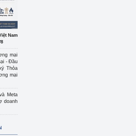
Việt Nam
/8
ương mại
ại - Đầu
ký Thỏa
ương mại
và Meta
rợ doanh
N