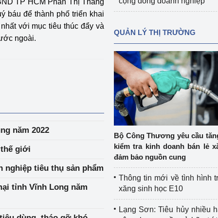
cộng đồng doanh nghiệp
h UBND TP HCM Phan Thị Thắng
ý báu để thành phố triển khai
 nhất với mục tiêu thúc đẩy và
QUẢN LÝ THỊ TRƯỜNG
ước ngoài.
ung năm 2022
Bộ Công Thương yêu cầu tă
kiểm tra kinh doanh bán lẻ x
thế giới
đảm bảo nguồn cung
h nghiệp tiêu thụ sản phẩm
Thông tin mới về tình hình t
mại tỉnh Vĩnh Long năm
xăng sinh học E10
Lạng Sơn: Tiêu hủy nhiều 
tiêu dùng, tháo gỡ khó